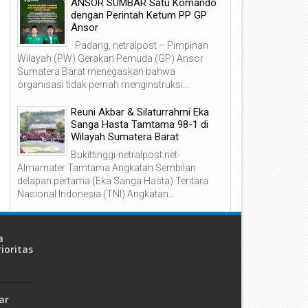
ANSOR SUMBAR Satu Komando
22
18
dengan Perintah Ketum PP GP
Jun
Jun
Ansor
2026
2026
Padang, netralpost – Pimpinan
Wilayah (PW) Gerakan Pemuda (GP) Ansor
Sumatera Barat menegaskan bahwa
organisasi tidak pernah menginstruksi...
imbauan Tegas Polda Sumbar
Negara Rugi Rp34 Miliar, Bur
Reuni Akbar & Silaturrahmi Eka
epada Masyarakat: Mari
Kasus Kredit BNI Padang Tak
Sanga Hasta Tamtama 98-1 di
ersama Bentengi Generasi Muda
Berkutik Ditangkap Kejagun
Wilayah Sumatera Barat
ari Ancaman Narkoba dan LGBT!
Bukittinggi-netralpost.net-
Almamater Tamtama Angkatan Sembilan
delapan pertama (Eka Sanga Hasta) Tentara
Nasional Indonesia (TNI) Angkatan...
a
ioritas
ar