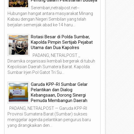
Seremban,netralpost.net--
Hubungan hangat antara masyarakat Minang
Kabau dengan Negeri Sembilan yang telah
berjalan semenjak abad ke-14 haru...
Rotasi Besar di Polda Sumbar,
Kapolda Pimpin Sertijab Pejabat
Utama dan Dua Kapolres
PADANG, NETRALPOST _
Dinamika organisasi kembali bergerak di tubuh
Kepolisian Daerah Sumatera Barat. Kapolda
Sumbar Irjen Pol Gatot Tri Su...
Garuda KPP-RI Sumbar Gelar
Pelantikan dan Dialog
Kebangsaan, Dorong Sinergi
Pemuda Membangun Daerah
PADANG, NETRALPOST — Garuda KPP-RI
Provinsi Sumatera Barat (Sumbar) sukses
menggelar agenda pelantikan pengurus baru
yang dirangkaikan den...