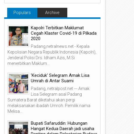
Populars
Archive
Kapolri Terbitkan Maklumat
Cegah Klaster Covid-19 di Pilkada
2020
Padang,netralnews.net - Kepala
Kepolisian Negara Republik Indonesia (Kapolri),
Jenderal Polisi Drs. Idham Azis, M.Si
menerbitkan Maklum...
'Keciduk' Selegram Amak Lisa
Umrah di Antar Suami
Padang, netralpost.net --- Amak
Lisa Selegram asal Padang
Sumatera Barat diketahui akan pergi
melaksanakan ibadah Umroh. Pemilik nama
Melisa...
Bupati Safaruddin: Hubungan
Hangat Kedua Daerah jadi usaha
Penting dalam Pelestarian Budaya