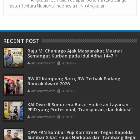
Angkatan Sembilan delapan pertama (Eka Sanga
Hasta) Tentara Nasional Indonesia (TNI) Angkatan...
RECENT POST
Raju M. Chaniago Ajak Masyarakat Maknai
Semangat Kurban pada Idul Adha 1447 H
Aktivisnews.com
2026-5-27
RW 02 Kampung Batu, RW Terbaik Padang
Rancak Award 2026
Aktivisnews.com
2026-5-21
KAI Divre II Sumatera Barat Hadirkan Layanan
PPID yang Profesional, Transparan, dan Inklusif
untuk Mempermudah Akses Informasi Publik
Aktivisnews.com
2026-8-5
DPW FRN Sumbar Puji Komitmen Tegas Kapolda
Sumbar Sikat Habis Narkoba dan Tambang Ilegal