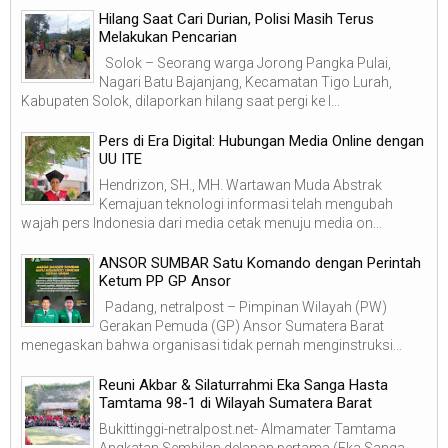
Hilang Saat Cari Durian, Polisi Masih Terus
Melakukan Pencarian
Solok – Seorang warga Jorong Pangka Pulai,
Nagari Batu Bajanjang, Kecamatan Tigo Lurah,
Kabupaten Solok, dilaporkan hilang saat pergi ke l...
Pers di Era Digital: Hubungan Media Online dengan
UU ITE
Hendrizon, SH., MH. Wartawan Muda Abstrak
Kemajuan teknologi informasi telah mengubah
wajah pers Indonesia dari media cetak menuju media on...
ANSOR SUMBAR Satu Komando dengan Perintah
Ketum PP GP Ansor
Padang, netralpost – Pimpinan Wilayah (PW)
Gerakan Pemuda (GP) Ansor Sumatera Barat
menegaskan bahwa organisasi tidak pernah menginstruksi...
Reuni Akbar & Silaturrahmi Eka Sanga Hasta
Tamtama 98-1 di Wilayah Sumatera Barat
Bukittinggi-netralpost.net- Almamater Tamtama