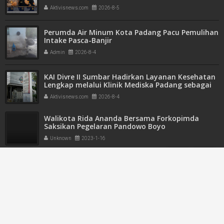
Aktivisnews.com
2026-8-5
Perumda Air Minum Kota Padang Pacu Pemulihan
Intake Pasca-Banjir
Admin
2026-8-4
KAI Divre II Sumbar Hadirkan Layanan Kesehatan
Lengkap melalui Klinik Mediska Padang sebagai
Fasilitas Kesehatan Tingkat Pertama (FKTP)
Aktivisnews.com
2026-8-4
Walikota Rida Ananda Bersama Forkopimda
Saksikan Pegelaran Pandowo Boyo
Unknown
2023-1-16
Koto Baru Gelar Musrembang dan Rembuk
Stunting,6 Pokir Opetnawati Bakal Dikerjakan
Unknown
2023-1-17
Berikan Pelayanan kepada Masyarakat Pengguna
Jalan, Personil Polda Sumbar Turun ke Jalan
Lakukan Pangaturan Jalan