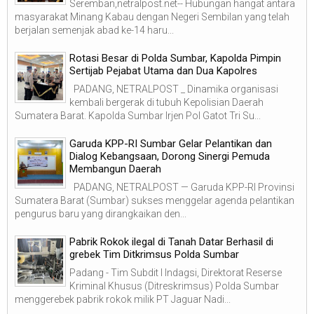
Seremban,netralpost.net-- Hubungan hangat antara
masyarakat Minang Kabau dengan Negeri Sembilan yang telah
berjalan semenjak abad ke-14 haru...
Rotasi Besar di Polda Sumbar, Kapolda Pimpin
Sertijab Pejabat Utama dan Dua Kapolres
PADANG, NETRALPOST _ Dinamika organisasi
kembali bergerak di tubuh Kepolisian Daerah
Sumatera Barat. Kapolda Sumbar Irjen Pol Gatot Tri Su...
Garuda KPP-RI Sumbar Gelar Pelantikan dan
Dialog Kebangsaan, Dorong Sinergi Pemuda
Membangun Daerah
PADANG, NETRALPOST — Garuda KPP-RI Provinsi
Sumatera Barat (Sumbar) sukses menggelar agenda pelantikan
pengurus baru yang dirangkaikan den...
Pabrik Rokok ilegal di Tanah Datar Berhasil di
grebek Tim Ditkrimsus Polda Sumbar
Padang - Tim Subdit I Indagsi, Direktorat Reserse
Kriminal Khusus (Ditreskrimsus) Polda Sumbar
menggerebek pabrik rokok milik PT Jaguar Nadi...