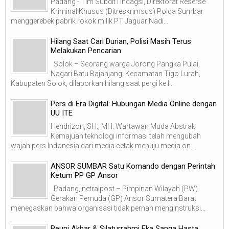
Padang - Tim Subdit I Indagsi, Direktorat Reserse
Kriminal Khusus (Ditreskrimsus) Polda Sumbar
menggerebek pabrik rokok milik PT Jaguar Nadi...
Hilang Saat Cari Durian, Polisi Masih Terus
Melakukan Pencarian
Solok – Seorang warga Jorong Pangka Pulai,
Nagari Batu Bajanjang, Kecamatan Tigo Lurah,
Kabupaten Solok, dilaporkan hilang saat pergi ke l...
Pers di Era Digital: Hubungan Media Online dengan
UU ITE
Hendrizon, SH., MH. Wartawan Muda Abstrak
Kemajuan teknologi informasi telah mengubah
wajah pers Indonesia dari media cetak menuju media on...
ANSOR SUMBAR Satu Komando dengan Perintah
Ketum PP GP Ansor
Padang, netralpost – Pimpinan Wilayah (PW)
Gerakan Pemuda (GP) Ansor Sumatera Barat
menegaskan bahwa organisasi tidak pernah menginstruksi...
Reuni Akbar & Silaturrahmi Eka Sanga Hasta