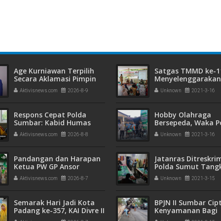
Nagari Bukit Kanduang
S
Age Kurniawan Terpilih
Satgas TMMD ke-1
Secara Aklamasi Pimpin
Menyelenggaraka
PC IKA-PMII Dharmasraya
Sosialisasi Keluarg
Aktivisnews.com
2026-8-9
Unknown
2021-3-16
Masa Khidmat 2026-2031
Berencana
Respons Cepat Polda
Hobby Olahraga
Sumbar: Kabid Humas
Bersepeda, Waka P
Tegaskan Anggota
Madina Menyambu
Aktivisnews.com
2026-8-8
Unknown
2021-3-16
Melanggar Bakal Ditindak
Warga Asing Tour
Tegas
Di Madina
Pandangan dan Harapan
Jatanras Ditreskr
Ketua PW GP Ansor
Polda Sumut Tang
Sumatera Barat terhadap
Pelaku Pembobola
Aktivisnews.com
2026-8-7
Unknown
2021-3-15
Muktamar NU ke-35
Handphone
Semarak Hari Jadi Kota
BPJN II Sumbar Cip
Padang ke-357, KAI Divre II
Kenyamanan Bagi
Sumbar Sapa Pelanggan
Pengguna Jalan Pa