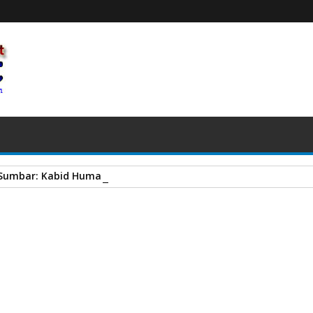
 Sumbar: Kabid Humas Tegaskan Anggota Melanggar Bakal Diti
 Kabupaten Solok Sambut KPK RI
A
+
A
-
Print
Email