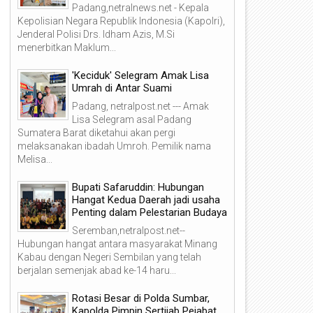
Padang,netralnews.net - Kepala
Kepolisian Negara Republik Indonesia (Kapolri),
Jenderal Polisi Drs. Idham Azis, M.Si
menerbitkan Maklum...
'Keciduk' Selegram Amak Lisa
Umrah di Antar Suami
Padang, netralpost.net --- Amak
Lisa Selegram asal Padang
Sumatera Barat diketahui akan pergi
melaksanakan ibadah Umroh. Pemilik nama
Melisa...
Bupati Safaruddin: Hubungan
Hangat Kedua Daerah jadi usaha
Penting dalam Pelestarian Budaya
Seremban,netralpost.net--
Hubungan hangat antara masyarakat Minang
Kabau dengan Negeri Sembilan yang telah
berjalan semenjak abad ke-14 haru...
Rotasi Besar di Polda Sumbar,
Kapolda Pimpin Sertijab Pejabat