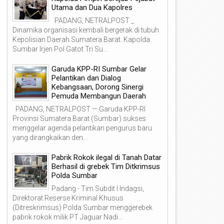
Utama dan Dua Kapolres
PADANG, NETRALPOST _
Dinamika organisasi kembali bergerak di tubuh
Kepolisian Daerah Sumatera Barat. Kapolda
Sumbar Irjen Pol Gatot Tri Su...
Garuda KPP-RI Sumbar Gelar
Pelantikan dan Dialog
Kebangsaan, Dorong Sinergi
Pemuda Membangun Daerah
PADANG, NETRALPOST — Garuda KPP-RI
Provinsi Sumatera Barat (Sumbar) sukses
menggelar agenda pelantikan pengurus baru
31
30
yang dirangkaikan den...
Aug
Aug
2022
2022
Pabrik Rokok ilegal di Tanah Datar
Berhasil di grebek Tim Ditkrimsus
Polda Sumbar
Padang - Tim Subdit I Indagsi,
Direktorat Reserse Kriminal Khusus
(Ditreskrimsus) Polda Sumbar menggerebek
y. Genny Hendri Septa Inginkan
Bupati Solok Sambut Tim
pabrik rokok milik PT Jaguar Nadi...
ader YJI Kampanyekan Hidup
Penilaian Lapangan Kader