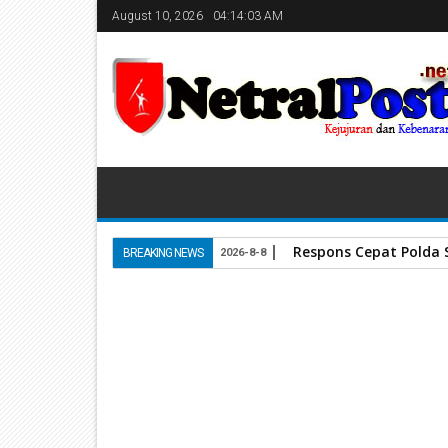
August 10, 2026
04:14:04 AM
Respons Cepat Polda
BREAKING NEWS
2026-8-8
Home
Kabupaten Solok
Sumatera Barat.
DPRD
30
Sep
2021
September 30, 2021