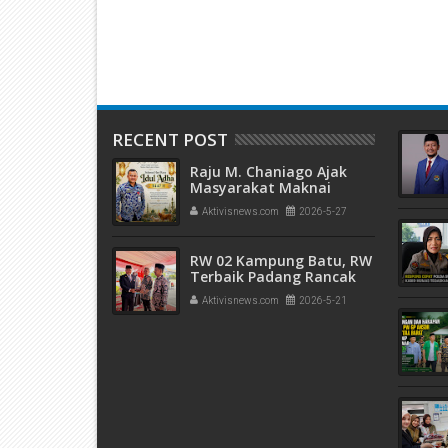
l Menuju
Sitangkai-Payakumbuh
6 Padang
t
RECENT POST
Raju M. Chaniago Ajak
Masyarakat Maknai
Semangat Kurban pada
Aktivisnews.com
2026-5-27
Idul Adha 1447 H
RW 02 Kampung Batu, RW
Terbaik Padang Rancak
Award 2026
Aktivisnews.com
2026-5-21