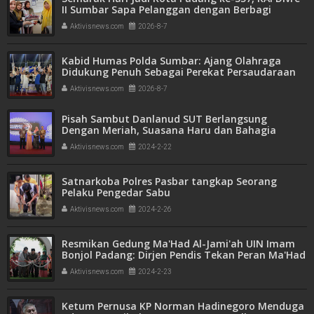
II Sumbar Sapa Pelanggan dengan Berbagi
Apresiasi di Stasiun Padang
Aktivisnews.com
2026-8-7
Kabid Humas Polda Sumbar: Ajang Olahraga
Didukung Penuh Sebagai Perekat Persaudaraan
dan Kamtibmas
Aktivisnews.com
2026-8-7
Pisah Sambut Danlanud SUT Berlangsung
Dengan Meriah, Suasana Haru dan Bahagia
Mengisi Momen
Aktivisnews.com
2024-2-22
Satnarkoba Polres Pasbar tangkap Seorang
Pelaku Pengedar Sabu
Aktivisnews.com
2024-2-26
Resmikan Gedung Ma'Had Al-Jami'ah UIN Imam
Bonjol Padang: Dirjen Pendis Tekan Peran Ma'Had
Dalam Pendidikan Islam
Aktivisnews.com
2024-2-23
Ketum Pernusa KP Norman Hadinegoro Menduga