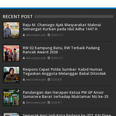
RECENT POST
Raju M. Chaniago Ajak Masyarakat Maknai
Semangat Kurban pada Idul Adha 1447 H
Aktivisnews.com
2026-5-27
RW 02 Kampung Batu, RW Terbaik Padang
Rancak Award 2026
Aktivisnews.com
2026-5-21
Respons Cepat Polda Sumbar: Kabid Humas
Tegaskan Anggota Melanggar Bakal Ditindak
Tegas
Aktivisnews.com
2026-8-8
Pandangan dan Harapan Ketua PW GP Ansor
Sumatera Barat terhadap Muktamar NU ke-35
Aktivisnews.com
2026-8-7
Semarak Hari Jadi Kota Padang ke-357, KAI Divre