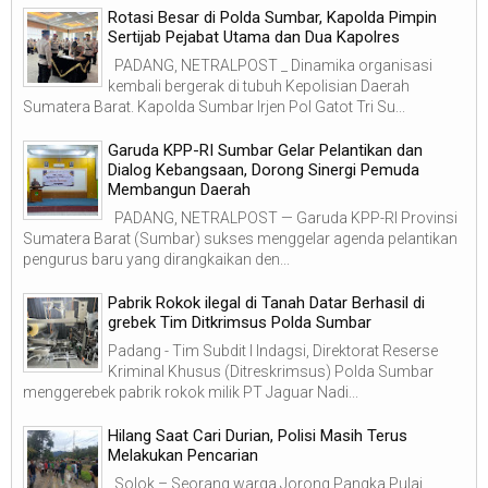
Rotasi Besar di Polda Sumbar, Kapolda Pimpin
Sertijab Pejabat Utama dan Dua Kapolres
PADANG, NETRALPOST _ Dinamika organisasi
kembali bergerak di tubuh Kepolisian Daerah
Sumatera Barat. Kapolda Sumbar Irjen Pol Gatot Tri Su...
Garuda KPP-RI Sumbar Gelar Pelantikan dan
Dialog Kebangsaan, Dorong Sinergi Pemuda
Membangun Daerah
PADANG, NETRALPOST — Garuda KPP-RI Provinsi
Sumatera Barat (Sumbar) sukses menggelar agenda pelantikan
pengurus baru yang dirangkaikan den...
Pabrik Rokok ilegal di Tanah Datar Berhasil di
grebek Tim Ditkrimsus Polda Sumbar
Padang - Tim Subdit I Indagsi, Direktorat Reserse
Kriminal Khusus (Ditreskrimsus) Polda Sumbar
menggerebek pabrik rokok milik PT Jaguar Nadi...
Hilang Saat Cari Durian, Polisi Masih Terus
Melakukan Pencarian
Solok – Seorang warga Jorong Pangka Pulai,