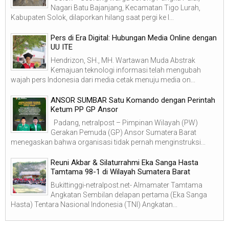
Nagari Batu Bajanjang, Kecamatan Tigo Lurah,
Kabupaten Solok, dilaporkan hilang saat pergi ke l...
Pers di Era Digital: Hubungan Media Online dengan
UU ITE
Hendrizon, SH., MH. Wartawan Muda Abstrak
Kemajuan teknologi informasi telah mengubah
wajah pers Indonesia dari media cetak menuju media on...
ANSOR SUMBAR Satu Komando dengan Perintah
Ketum PP GP Ansor
Padang, netralpost – Pimpinan Wilayah (PW)
Gerakan Pemuda (GP) Ansor Sumatera Barat
menegaskan bahwa organisasi tidak pernah menginstruksi...
Reuni Akbar & Silaturrahmi Eka Sanga Hasta
Tamtama 98-1 di Wilayah Sumatera Barat
Bukittinggi-netralpost.net- Almamater Tamtama
Angkatan Sembilan delapan pertama (Eka Sanga
Hasta) Tentara Nasional Indonesia (TNI) Angkatan...