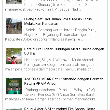
Kriminal Khusus (Ditreskrimsus) Polda Sumbar
menggerebek pabrik rokok milik PT Jaguar Nadi...
Hilang Saat Cari Durian, Polisi Masih Terus
Melakukan Pencarian
Solok – Seorang warga Jorong Pangka Pulai,
Nagari Batu Bajanjang, Kecamatan Tigo Lurah,
Kabupaten Solok, dilaporkan hilang saat pergi ke l...
Pers di Era Digital: Hubungan Media Online dengan
UU ITE
Hendrizon, SH., MH. Wartawan Muda Abstrak
Kemajuan teknologi informasi telah mengubah
wajah pers Indonesia dari media cetak menuju media on...
ANSOR SUMBAR Satu Komando dengan Perintah
Ketum PP GP Ansor
Padang, netralpost – Pimpinan Wilayah (PW)
Gerakan Pemuda (GP) Ansor Sumatera Barat
menegaskan bahwa organisasi tidak pernah menginstruksi...
Reuni Akbar & Silaturrahmi Eka Sanga Hasta