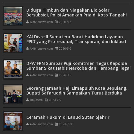
Diduga Timbun dan Niagakan Bio Solar
Bersubsidi, Polisi Amankan Pria di Koto Tangah!
1.350 Liter BBM Disita
Aktivisnews.com
2026-8-6
KAI Divre II Sumatera Barat Hadirkan Layanan
PPID yang Profesional, Transparan, dan Inklusif
untuk Mempermudah Akses Informasi Publik
Aktivisnews.com
2026-8-5
DPW FRN Sumbar Puji Komitmen Tegas Kapolda
Sumbar Sikat Habis Narkoba dan Tambang Ilegal
Aktivisnews.com
2026-8-5
Seorang Jamaah Haji Limapuluh Kota Bepulang,
Bupati Safaruddin Sampaikan Turut Berduka
Cita
Unknown
2023-7-9
Ceramah Hukum di Lanud Sutan Sjahrir
Aktivisnews.com
2023-7-10