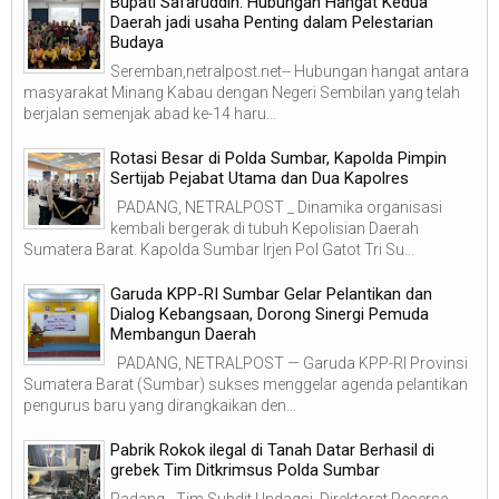
Bupati Safaruddin: Hubungan Hangat Kedua
Daerah jadi usaha Penting dalam Pelestarian
Budaya
Seremban,netralpost.net-- Hubungan hangat antara
masyarakat Minang Kabau dengan Negeri Sembilan yang telah
berjalan semenjak abad ke-14 haru...
Rotasi Besar di Polda Sumbar, Kapolda Pimpin
Sertijab Pejabat Utama dan Dua Kapolres
PADANG, NETRALPOST _ Dinamika organisasi
kembali bergerak di tubuh Kepolisian Daerah
Sumatera Barat. Kapolda Sumbar Irjen Pol Gatot Tri Su...
Garuda KPP-RI Sumbar Gelar Pelantikan dan
Dialog Kebangsaan, Dorong Sinergi Pemuda
Membangun Daerah
PADANG, NETRALPOST — Garuda KPP-RI Provinsi
Sumatera Barat (Sumbar) sukses menggelar agenda pelantikan
pengurus baru yang dirangkaikan den...
Pabrik Rokok ilegal di Tanah Datar Berhasil di
grebek Tim Ditkrimsus Polda Sumbar
Padang - Tim Subdit I Indagsi, Direktorat Reserse