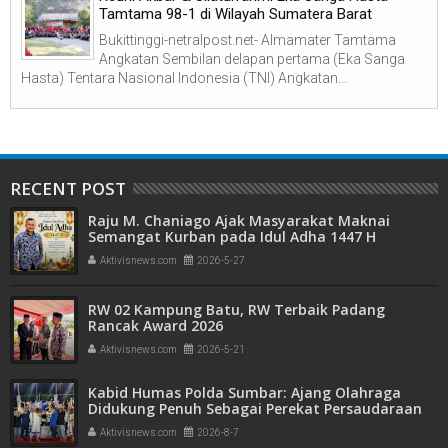
Tamtama 98-1 di Wilayah Sumatera Barat
Bukittinggi-netralpost.net- Almamater Tamtama
Angkatan Sembilan delapan pertama (Eka Sanga
Hasta) Tentara Nasional Indonesia (TNI) Angkatan...
RECENT POST
Raju M. Chaniago Ajak Masyarakat Maknai
Semangat Kurban pada Idul Adha 1447 H
Aktivisnews.com
2026-5-27
RW 02 Kampung Batu, RW Terbaik Padang
Rancak Award 2026
Aktivisnews.com
2026-5-21
Kabid Humas Polda Sumbar: Ajang Olahraga
Didukung Penuh Sebagai Perekat Persaudaraan
dan Kamtibmas
Aktivisnews.com
2026-8-7