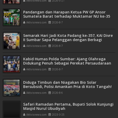
Aktivisnews.com
2026-5-21
Pandangan dan Harapan Ketua PW GP Ansor
Sumatera Barat terhadap Muktamar NU ke-35
Aktivisnews.com
2026-8-7
Semarak Hari Jadi Kota Padang ke-357, KAI Divre
II Sumbar Sapa Pelanggan dengan Berbagi
Apresiasi di Stasiun Padang
Aktivisnews.com
2026-8-7
Kabid Humas Polda Sumbar: Ajang Olahraga
Didukung Penuh Sebagai Perekat Persaudaraan
dan Kamtibmas
Aktivisnews.com
2026-8-7
Diduga Timbun dan Niagakan Bio Solar
Bersubsidi, Polisi Amankan Pria di Koto Tangah!
1.350 Liter BBM Disita
Aktivisnews.com
2026-8-6
Safari Ramadan Pertama, Bupati Solok Kunjungi
Masjid Nurul Ubudiyah
Aktivisnews.com
2023-3-25