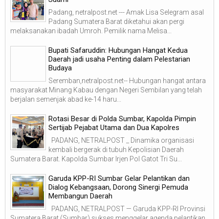
Padang, netralpost.net --- Amak Lisa Selegram asal
Padang Sumatera Barat diketahui akan pergi
melaksanakan ibadah Umroh. Pemilik nama Melisa...
Bupati Safaruddin: Hubungan Hangat Kedua
Daerah jadi usaha Penting dalam Pelestarian
Budaya
Seremban,netralpost.net-- Hubungan hangat antara
masyarakat Minang Kabau dengan Negeri Sembilan yang telah
berjalan semenjak abad ke-14 haru...
Rotasi Besar di Polda Sumbar, Kapolda Pimpin
Sertijab Pejabat Utama dan Dua Kapolres
PADANG, NETRALPOST _ Dinamika organisasi
kembali bergerak di tubuh Kepolisian Daerah
Sumatera Barat. Kapolda Sumbar Irjen Pol Gatot Tri Su...
Garuda KPP-RI Sumbar Gelar Pelantikan dan
Dialog Kebangsaan, Dorong Sinergi Pemuda
Membangun Daerah
PADANG, NETRALPOST — Garuda KPP-RI Provinsi
Sumatera Barat (Sumbar) sukses menggelar agenda pelantikan