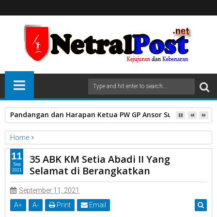
Pandangan dan Harapan Ketua PW GP Ansor Sumatera Bara
Home
Kabupaten Nias
Sumatera Utara.
11
35 ABK KM Setia Abadi II Yang
35 ABK KM Setia Abadi II Yang Selamat di Berangkatkan
Sep
Selamat di Berangkatkan
2021
September 11, 2021
A
+
A
-
Print
Email