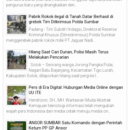
pengurus baru yang dirangkaikan den...
Pabrik Rokok ilegal di Tanah Datar Berhasil di
grebek Tim Ditkrimsus Polda Sumbar
Padang - Tim Subdit I Indagsi, Direktorat Reserse
Kriminal Khusus (Ditreskrimsus) Polda Sumbar
menggerebek pabrik rokok milik PT Jaguar Nadi...
Hilang Saat Cari Durian, Polisi Masih Terus
Melakukan Pencarian
Solok – Seorang warga Jorong Pangka Pulai,
Nagari Batu Bajanjang, Kecamatan Tigo Lurah,
Kabupaten Solok, dilaporkan hilang saat pergi ke l...
Pers di Era Digital: Hubungan Media Online dengan
UU ITE
Hendrizon, SH., MH. Wartawan Muda Abstrak
Kemajuan teknologi informasi telah mengubah
wajah pers Indonesia dari media cetak menuju media on...
ANSOR SUMBAR Satu Komando dengan Perintah
Ketum PP GP Ansor