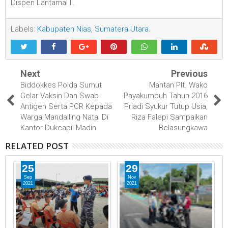
Dispen Lantamal II.
Labels:
Kabupaten Nias
,
Sumatera Utara.
Next
Previous
Biddokkes Polda Sumut
Mantan Plt. Wako
Gelar Vaksin Dan Swab
Payakumbuh Tahun 2016
Antigen Serta PCR Kepada
Priadi Syukur Tutup Usia,
Warga Mandailing Natal Di
Riza Falepi Sampaikan
Kantor Dukcapil Madin
Belasungkawa
RELATED POST
25
29
Sep
Nov
2021
2021