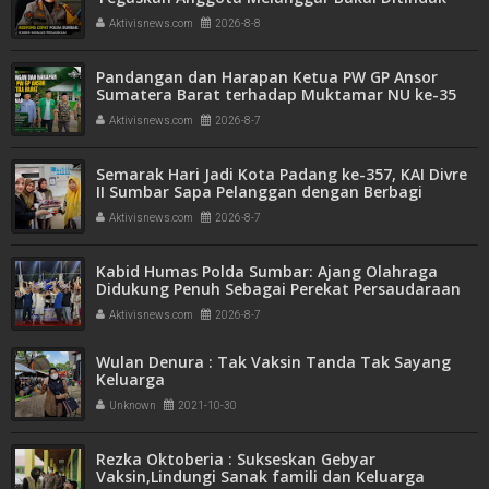
Tegas
Aktivisnews.com
2026-8-8
Pandangan dan Harapan Ketua PW GP Ansor
Sumatera Barat terhadap Muktamar NU ke-35
Aktivisnews.com
2026-8-7
Semarak Hari Jadi Kota Padang ke-357, KAI Divre
II Sumbar Sapa Pelanggan dengan Berbagi
Apresiasi di Stasiun Padang
Aktivisnews.com
2026-8-7
Kabid Humas Polda Sumbar: Ajang Olahraga
Didukung Penuh Sebagai Perekat Persaudaraan
dan Kamtibmas
Aktivisnews.com
2026-8-7
Wulan Denura : Tak Vaksin Tanda Tak Sayang
Keluarga
Unknown
2021-10-30
Rezka Oktoberia : Sukseskan Gebyar
Vaksin,Lindungi Sanak famili dan Keluarga