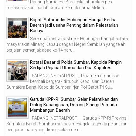
Padang Sumatera Barat diketahui akan pergi
melaksanakan ibadah Umroh. Pemilik nama Melisa...
Bupati Safaruddin: Hubungan Hangat Kedua
Daerah jadi usaha Penting dalam Pelestarian
Budaya
Seremban,netralpost.net-- Hubungan hangat antara
masyarakat Minang Kabau dengan Negeri Sembilan yang telah
berjalan semenjak abad ke-14 haru...
Rotasi Besar di Polda Sumbar, Kapolda Pimpin
Sertijab Pejabat Utama dan Dua Kapolres
PADANG, NETRALPOST _ Dinamika organisasi
kembali bergerak di tubuh Kepolisian Daerah
Sumatera Barat. Kapolda Sumbar Irjen Pol Gatot Tri Su...
Garuda KPP-RI Sumbar Gelar Pelantikan dan
Dialog Kebangsaan, Dorong Sinergi Pemuda
Membangun Daerah
PADANG, NETRALPOST — Garuda KPP-RI Provinsi
Sumatera Barat (Sumbar) sukses menggelar agenda pelantikan
pengurus baru yang dirangkaikan den...