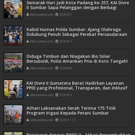
Semarak Hari Jadi Kota Padang ke-357, KAI Divre
II Sumbar Sapa Pelanggan dengan Berbagi
Apresiasi di Stasiun Padang
Aktivisnews.com
2026-8-7
Kabid Humas Polda Sumbar: Ajang Olahraga
Didukung Penuh Sebagai Perekat Persaudaraan
dan Kamtibmas
Aktivisnews.com
2026-8-7
Diduga Timbun dan Niagakan Bio Solar
Bersubsidi, Polisi Amankan Pria di Koto Tangah!
1.350 Liter BBM Disita
Aktivisnews.com
2026-8-6
KAI Divre II Sumatera Barat Hadirkan Layanan
PPID yang Profesional, Transparan, dan Inklusif
untuk Mempermudah Akses Informasi Publik
Aktivisnews.com
2026-8-5
Athari Laksanakan Serah Terima 175 Titik
Program Irigasi Kepada Petani Sumbar
Aktivisnews.com
2023-11-17
Bersinergi dengan BWSS V , Athari Persembahkan