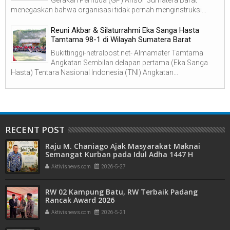
Gerakan Pemuda (GP) Ansor Sumatera Barat
menegaskan bahwa organisasi tidak pernah menginstruksi...
Reuni Akbar & Silaturrahmi Eka Sanga Hasta
Tamtama 98-1 di Wilayah Sumatera Barat
Bukittinggi-netralpost.net- Almamater Tamtama
Angkatan Sembilan delapan pertama (Eka Sanga
Hasta) Tentara Nasional Indonesia (TNI) Angkatan...
RECENT POST
Raju M. Chaniago Ajak Masyarakat Maknai
Semangat Kurban pada Idul Adha 1447 H
Aktivisnews.com
2026-5-27
RW 02 Kampung Batu, RW Terbaik Padang
Rancak Award 2026
Aktivisnews.com
2026-5-21