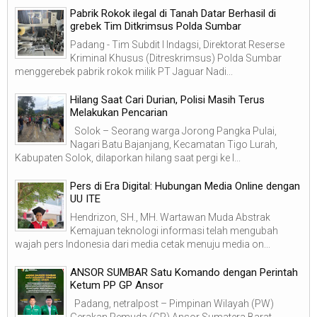
Pabrik Rokok ilegal di Tanah Datar Berhasil di
grebek Tim Ditkrimsus Polda Sumbar
Padang - Tim Subdit I Indagsi, Direktorat Reserse
Kriminal Khusus (Ditreskrimsus) Polda Sumbar
menggerebek pabrik rokok milik PT Jaguar Nadi...
Hilang Saat Cari Durian, Polisi Masih Terus
Melakukan Pencarian
Solok – Seorang warga Jorong Pangka Pulai,
Nagari Batu Bajanjang, Kecamatan Tigo Lurah,
Kabupaten Solok, dilaporkan hilang saat pergi ke l...
Pers di Era Digital: Hubungan Media Online dengan
UU ITE
Hendrizon, SH., MH. Wartawan Muda Abstrak
Kemajuan teknologi informasi telah mengubah
wajah pers Indonesia dari media cetak menuju media on...
ANSOR SUMBAR Satu Komando dengan Perintah
Ketum PP GP Ansor
Padang, netralpost – Pimpinan Wilayah (PW)