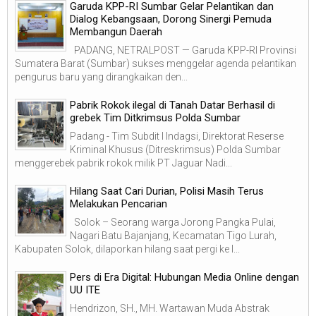
Garuda KPP-RI Sumbar Gelar Pelantikan dan
Dialog Kebangsaan, Dorong Sinergi Pemuda
Membangun Daerah
PADANG, NETRALPOST — Garuda KPP-RI Provinsi
Sumatera Barat (Sumbar) sukses menggelar agenda pelantikan
pengurus baru yang dirangkaikan den...
Pabrik Rokok ilegal di Tanah Datar Berhasil di
grebek Tim Ditkrimsus Polda Sumbar
Padang - Tim Subdit I Indagsi, Direktorat Reserse
Kriminal Khusus (Ditreskrimsus) Polda Sumbar
menggerebek pabrik rokok milik PT Jaguar Nadi...
Hilang Saat Cari Durian, Polisi Masih Terus
Melakukan Pencarian
Solok – Seorang warga Jorong Pangka Pulai,
Nagari Batu Bajanjang, Kecamatan Tigo Lurah,
Kabupaten Solok, dilaporkan hilang saat pergi ke l...
Pers di Era Digital: Hubungan Media Online dengan
UU ITE
Hendrizon, SH., MH. Wartawan Muda Abstrak