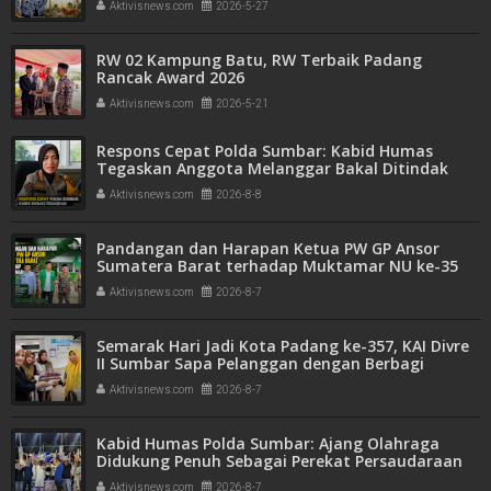
Aktivisnews.com
2026-5-27
RW 02 Kampung Batu, RW Terbaik Padang
Rancak Award 2026
Aktivisnews.com
2026-5-21
Respons Cepat Polda Sumbar: Kabid Humas
Tegaskan Anggota Melanggar Bakal Ditindak
Tegas
Aktivisnews.com
2026-8-8
Pandangan dan Harapan Ketua PW GP Ansor
Sumatera Barat terhadap Muktamar NU ke-35
Aktivisnews.com
2026-8-7
Semarak Hari Jadi Kota Padang ke-357, KAI Divre
II Sumbar Sapa Pelanggan dengan Berbagi
Apresiasi di Stasiun Padang
Aktivisnews.com
2026-8-7
Kabid Humas Polda Sumbar: Ajang Olahraga
Didukung Penuh Sebagai Perekat Persaudaraan
dan Kamtibmas
Aktivisnews.com
2026-8-7