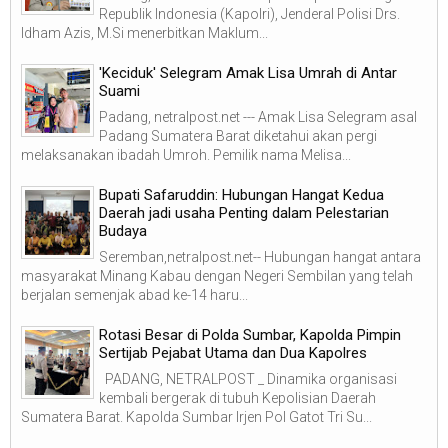
Republik Indonesia (Kapolri), Jenderal Polisi Drs.
Idham Azis, M.Si menerbitkan Maklum...
'Keciduk' Selegram Amak Lisa Umrah di Antar
Suami
Padang, netralpost.net --- Amak Lisa Selegram asal
Padang Sumatera Barat diketahui akan pergi
melaksanakan ibadah Umroh. Pemilik nama Melisa...
Bupati Safaruddin: Hubungan Hangat Kedua
Daerah jadi usaha Penting dalam Pelestarian
Budaya
Seremban,netralpost.net-- Hubungan hangat antara
masyarakat Minang Kabau dengan Negeri Sembilan yang telah
berjalan semenjak abad ke-14 haru...
Rotasi Besar di Polda Sumbar, Kapolda Pimpin
Sertijab Pejabat Utama dan Dua Kapolres
PADANG, NETRALPOST _ Dinamika organisasi
kembali bergerak di tubuh Kepolisian Daerah
Sumatera Barat. Kapolda Sumbar Irjen Pol Gatot Tri Su...