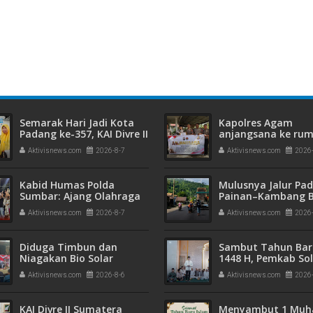
era Menyelesaikan
Pemda Kabupaten Solok Dalam
P
l Terkait Pekerjaan
Rangka Pembahasan Terhadap 5
A
Rancangan Peraturan Daerah
Semarak Hari Jadi Kota
Kapolres Agam
Padang ke-357, KAI Divre II
anjangsana ke ru
Sumbar Sapa Pelanggan
purnawirawan Polr
Aktivisnews.com
2026-8-7
Aktivisnews.com
2026
dengan Berbagi Apresiasi
di Stasiun Padang
Kabid Humas Polda
Mulusnya Jalur Pa
Sumbar: Ajang Olahraga
Painan–Kambang B
Didukung Penuh Sebagai
Preservasi BPJN S
Aktivisnews.com
2026-8-7
Aktivisnews.com
2026
Perekat Persaudaraan
dan Kamtibmas
Diduga Timbun dan
Sambut Tahun Bar
Niagakan Bio Solar
1448 H, Pemkab So
Bersubsidi, Polisi
Gelar Tabligh Akba
Aktivisnews.com
2026-8-6
Aktivisnews.com
2026
Amankan Pria di Koto
Bersama Habib MR
Tangah! 1.350 Liter BBM
Ustadz JD
Disita
KAI Divre II Sumatera
Menyambut 1 Muh