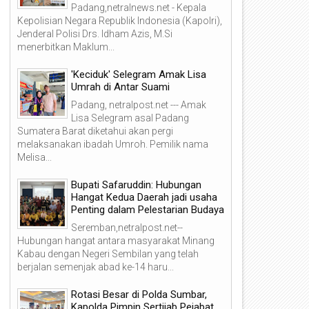
Padang,netralnews.net - Kepala
Kepolisian Negara Republik Indonesia (Kapolri),
Jenderal Polisi Drs. Idham Azis, M.Si
menerbitkan Maklum...
'Keciduk' Selegram Amak Lisa
Umrah di Antar Suami
Padang, netralpost.net --- Amak
Lisa Selegram asal Padang
Sumatera Barat diketahui akan pergi
melaksanakan ibadah Umroh. Pemilik nama
Melisa...
Bupati Safaruddin: Hubungan
12
11
Hangat Kedua Daerah jadi usaha
Penting dalam Pelestarian Budaya
Dec
Dec
2024
2024
Seremban,netralpost.net--
Hubungan hangat antara masyarakat Minang
Kabau dengan Negeri Sembilan yang telah
berjalan semenjak abad ke-14 haru...
Rotasi Besar di Polda Sumbar,
akil Bupati Solok Jon Firman
Dibuka Kemenparekraf RI
Kapolda Pimpin Sertijab Pejabat