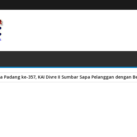
a Padang ke-357, KAI Divre II Sumbar Sapa Pelanggan dengan Be
di Asda Ikuti Lomba Masak Serba Ikan Tingkat Provinsi Sumbar