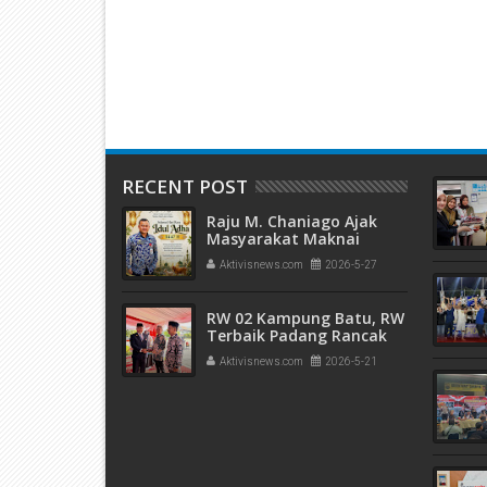
rahan Predikat
Kedisiplinan dan Konsistensi
Agar Seg
nan Publik di
dalam Melayani Masyarakat
Segala ha
ari
RECENT POST
Raju M. Chaniago Ajak
Masyarakat Maknai
Semangat Kurban pada
Aktivisnews.com
2026-5-27
Idul Adha 1447 H
RW 02 Kampung Batu, RW
Terbaik Padang Rancak
Award 2026
Aktivisnews.com
2026-5-21