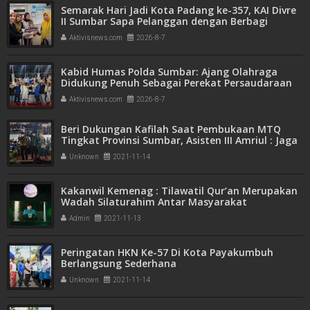
Semarak Hari Jadi Kota Padang ke-357, KAI Divre
II Sumbar Sapa Pelanggan dengan Berbagi
Apresiasi di Stasiun Padang
Aktivisnews.com
2026-8-7
Kabid Humas Polda Sumbar: Ajang Olahraga
Didukung Penuh Sebagai Perekat Persaudaraan
dan Kamtibmas
Aktivisnews.com
2026-8-7
Beri Dukungan Kafilah Saat Pembukaan MTQ
Tingkat Provinsi Sumbar, Asisten III Amriul : Jaga
Kondisi Fisik Kafilah, Official Dampingi Peserta
Unknown
2021-11-14
Tampil
Kakanwil Kemenag : Tilawatil Qur’an Merupakan
Wadah Silaturahim Antar Masyarakat
Admin
2021-11-13
Peringatan HKN Ke-57 Di Kota Payakumbuh
Berlangsung Sederhana
Unknown
2021-11-14