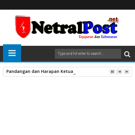
Pandangan dan Harapan Ketua PW GP Ansor Sumatera Bara
Home
Unlabelled
PemKab LimapuluhKota Salurkan Bapanas Tahap II
26
Sep
2023
September 26, 2023
A
+
A
-
Print
Email