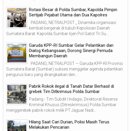
Rotasi Besar di Polda Sumbar, Kapolda Pimpin
Sertijab Pejabat Utama dan Dua Kapolres
PADANG, NETRALPOST _ Dinamika organisasi
kembali bergerak di tubuh Kepolisian Daerah
Sumatera Barat. Kapolda Sumbar Irjen Pol Gatot Tri Su...
Garuda KPP-RI Sumbar Gelar Pelantikan dan
Dialog Kebangsaan, Dorong Sinergi Pemuda
Membangun Daerah
PADANG, NETRALPOST — Garuda KPP-RI Provinsi
Sumatera Barat (Sumbar) sukses menggelar agenda pelantikan
pengurus baru yang dirangkaikan den...
Pabrik Rokok ilegal di Tanah Datar Berhasil di
grebek Tim Ditkrimsus Polda Sumbar
Padang - Tim Subdit I Indagsi, Direktorat Reserse
Kriminal Khusus (Ditreskrimsus) Polda Sumbar
menggerebek pabrik rokok milik PT Jaguar Nadi...
Hilang Saat Cari Durian, Polisi Masih Terus
Melakukan Pencarian