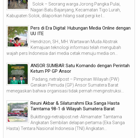
Solok – Seorang warga Jorong Pangka Pulai,
Nagari Batu Bajanjang, Kecamatan Tigo Lurah,
Kabupaten Solok, dilaporkan hilang saat pergi ke l...
Pers di Era Digital: Hubungan Media Online dengan
UU ITE
Hendrizon, SH., MH. Wartawan Muda Abstrak
Kemajuan teknologi informasi telah mengubah
wajah pers Indonesia dari media cetak menuju media on...
ANSOR SUMBAR Satu Komando dengan Perintah
Ketum PP GP Ansor
Padang, netralpost – Pimpinan Wilayah (PW)
Gerakan Pemuda (GP) Ansor Sumatera Barat
menegaskan bahwa organisasi tidak pernah menginstruksi...
Reuni Akbar & Silaturrahmi Eka Sanga Hasta
Tamtama 98-1 di Wilayah Sumatera Barat
Bukittinggi-netralpost.net- Almamater Tamtama
Angkatan Sembilan delapan pertama (Eka Sanga
Hasta) Tentara Nasional Indonesia (TNI) Angkatan...