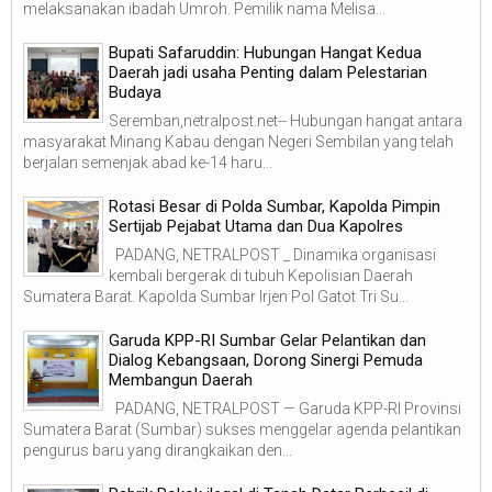
melaksanakan ibadah Umroh. Pemilik nama Melisa...
Bupati Safaruddin: Hubungan Hangat Kedua
Daerah jadi usaha Penting dalam Pelestarian
Budaya
Seremban,netralpost.net-- Hubungan hangat antara
masyarakat Minang Kabau dengan Negeri Sembilan yang telah
berjalan semenjak abad ke-14 haru...
Rotasi Besar di Polda Sumbar, Kapolda Pimpin
Sertijab Pejabat Utama dan Dua Kapolres
PADANG, NETRALPOST _ Dinamika organisasi
kembali bergerak di tubuh Kepolisian Daerah
Sumatera Barat. Kapolda Sumbar Irjen Pol Gatot Tri Su...
Garuda KPP-RI Sumbar Gelar Pelantikan dan
Dialog Kebangsaan, Dorong Sinergi Pemuda
Membangun Daerah
PADANG, NETRALPOST — Garuda KPP-RI Provinsi
Sumatera Barat (Sumbar) sukses menggelar agenda pelantikan
pengurus baru yang dirangkaikan den...