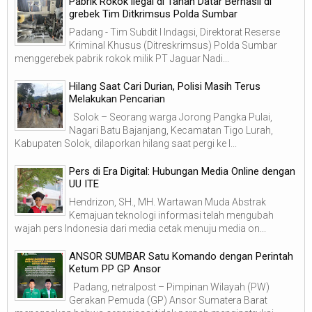
Pabrik Rokok ilegal di Tanah Datar Berhasil di
grebek Tim Ditkrimsus Polda Sumbar
Padang - Tim Subdit I Indagsi, Direktorat Reserse
Kriminal Khusus (Ditreskrimsus) Polda Sumbar
menggerebek pabrik rokok milik PT Jaguar Nadi...
Hilang Saat Cari Durian, Polisi Masih Terus
Melakukan Pencarian
Solok – Seorang warga Jorong Pangka Pulai,
Nagari Batu Bajanjang, Kecamatan Tigo Lurah,
Kabupaten Solok, dilaporkan hilang saat pergi ke l...
Pers di Era Digital: Hubungan Media Online dengan
UU ITE
Hendrizon, SH., MH. Wartawan Muda Abstrak
Kemajuan teknologi informasi telah mengubah
wajah pers Indonesia dari media cetak menuju media on...
ANSOR SUMBAR Satu Komando dengan Perintah
Ketum PP GP Ansor
Padang, netralpost – Pimpinan Wilayah (PW)
Gerakan Pemuda (GP) Ansor Sumatera Barat