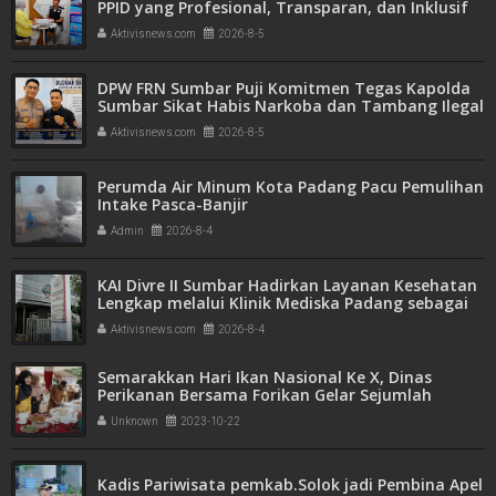
PPID yang Profesional, Transparan, dan Inklusif
untuk Mempermudah Akses Informasi Publik
Aktivisnews.com
2026-8-5
DPW FRN Sumbar Puji Komitmen Tegas Kapolda
Sumbar Sikat Habis Narkoba dan Tambang Ilegal
Aktivisnews.com
2026-8-5
Perumda Air Minum Kota Padang Pacu Pemulihan
Intake Pasca-Banjir
Admin
2026-8-4
KAI Divre II Sumbar Hadirkan Layanan Kesehatan
Lengkap melalui Klinik Mediska Padang sebagai
Fasilitas Kesehatan Tingkat Pertama (FKTP)
Aktivisnews.com
2026-8-4
Semarakkan Hari Ikan Nasional Ke X, Dinas
Perikanan Bersama Forikan Gelar Sejumlah
Lomba
Unknown
2023-10-22
Kadis Pariwisata pemkab.Solok jadi Pembina Apel