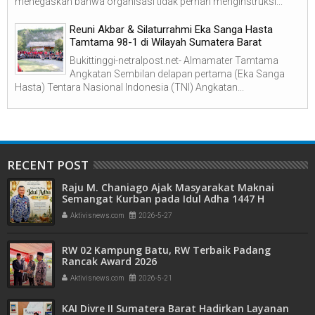
menegaskan bahwa organisasi tidak pernah menginstruksi...
Reuni Akbar & Silaturrahmi Eka Sanga Hasta
Tamtama 98-1 di Wilayah Sumatera Barat
Bukittinggi-netralpost.net- Almamater Tamtama
Angkatan Sembilan delapan pertama (Eka Sanga
Hasta) Tentara Nasional Indonesia (TNI) Angkatan...
RECENT POST
Raju M. Chaniago Ajak Masyarakat Maknai
Semangat Kurban pada Idul Adha 1447 H
Aktivisnews.com
2026-5-27
RW 02 Kampung Batu, RW Terbaik Padang
Rancak Award 2026
Aktivisnews.com
2026-5-21
KAI Divre II Sumatera Barat Hadirkan Layanan