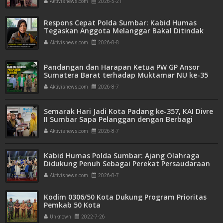
Aktivisnews.com
2026-5-21
Respons Cepat Polda Sumbar: Kabid Humas
Tegaskan Anggota Melanggar Bakal Ditindak
Tegas
Aktivisnews.com
2026-8-8
Pandangan dan Harapan Ketua PW GP Ansor
Sumatera Barat terhadap Muktamar NU ke-35
Aktivisnews.com
2026-8-7
Semarak Hari Jadi Kota Padang ke-357, KAI Divre
II Sumbar Sapa Pelanggan dengan Berbagi
Apresiasi di Stasiun Padang
Aktivisnews.com
2026-8-7
Kabid Humas Polda Sumbar: Ajang Olahraga
Didukung Penuh Sebagai Perekat Persaudaraan
dan Kamtibmas
Aktivisnews.com
2026-8-7
Kodim 0306/50 Kota Dukung Program Prioritas
Pemkab 50 Kota
Unknown
2022-7-26