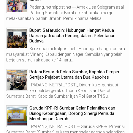
Padang, netralpost.net --- Amak Lisa Selegram asal
Padang Sumatera Barat diketahui akan pergi
melaksanakan ibadah Umroh. Pemilik nama Melisa...
Bupati Safaruddin: Hubungan Hangat Kedua
Daerah jadi usaha Penting dalam Pelestarian
Budaya
Seremban,netralpost.net-- Hubungan hangat antara
masyarakat Minang Kabau dengan Negeri Sembilan yang telah
berjalan semenjak abad ke-14 haru...
Rotasi Besar di Polda Sumbar, Kapolda Pimpin
Sertijab Pejabat Utama dan Dua Kapolres
PADANG, NETRALPOST _ Dinamika organisasi
kembali bergerak di tubuh Kepolisian Daerah
Sumatera Barat. Kapolda Sumbar Irjen Pol Gatot Tri Su...
Garuda KPP-RI Sumbar Gelar Pelantikan dan
Dialog Kebangsaan, Dorong Sinergi Pemuda
Membangun Daerah
PADANG, NETRALPOST — Garuda KPP-RI Provinsi
Sumatera Barat (Sumbar) sukses menggelar agenda pelantikan