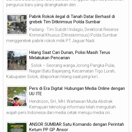
pengurus baru yang dirangkaikan den...
Pabrik Rokok ilegal di Tanah Datar Berhasil di
grebek Tim Ditkrimsus Polda Sumbar
Padang - Tim Subdit I Indagsi, Direktorat Reserse
Kriminal Khusus (Ditreskrimsus) Polda Sumbar
menggerebek pabrik rokok milik PT Jaguar Nadi...
Hilang Saat Cari Durian, Polisi Masih Terus
Melakukan Pencarian
Solok – Seorang warga Jorong Pangka Pulai,
Nagari Batu Bajanjang, Kecamatan Tigo Lurah,
Kabupaten Solok, dilaporkan hilang saat pergi ke l...
Pers di Era Digital: Hubungan Media Online dengan
UU ITE
Hendrizon, SH., MH. Wartawan Muda Abstrak
Kemajuan teknologi informasi telah mengubah
wajah pers Indonesia dari media cetak menuju media on...
ANSOR SUMBAR Satu Komando dengan Perintah
Ketum PP GP Ansor