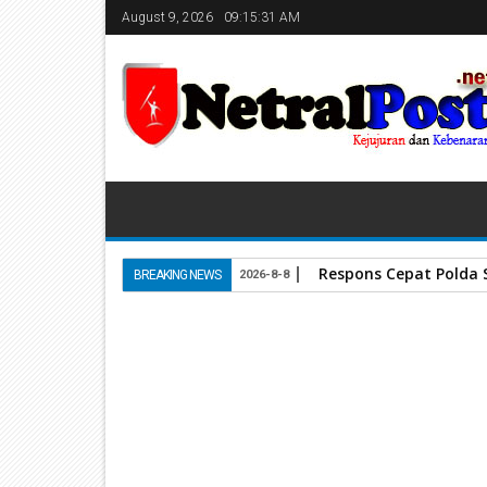
August 9, 2026
09:15:31 AM
Respons Cepat Polda
BREAKING NEWS
2026-8-8
Home
Unlabelled
Pimpin Upacara Tabur Bunga Praja Muda
15
Oct
2023
October 15, 2023