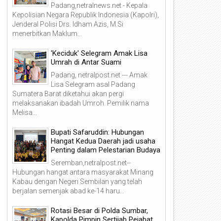
Padang,netralnews.net - Kepala
Kepolisian Negara Republik Indonesia (Kapolri),
Jenderal Polisi Drs. Idham Azis, M.Si
menerbitkan Maklum...
'Keciduk' Selegram Amak Lisa
Umrah di Antar Suami
Padang, netralpost.net --- Amak
Lisa Selegram asal Padang
Sumatera Barat diketahui akan pergi
melaksanakan ibadah Umroh. Pemilik nama
Melisa...
07
06
Bupati Safaruddin: Hubungan
Hangat Kedua Daerah jadi usaha
Aug
Aug
2026
2026
Penting dalam Pelestarian Budaya
Seremban,netralpost.net--
Hubungan hangat antara masyarakat Minang
Kabau dengan Negeri Sembilan yang telah
berjalan semenjak abad ke-14 haru...
abid Humas Polda Sumbar:
Diduga Timbun dan Niagaka
Rotasi Besar di Polda Sumbar,
jang Olahraga Didukung Penuh
Solar Bersubsidi, Polisi Ama
ebagai Perekat Persaudaraan
Pria di Koto Tangah! 1.350 Li
Kapolda Pimpin Sertijab Pejabat