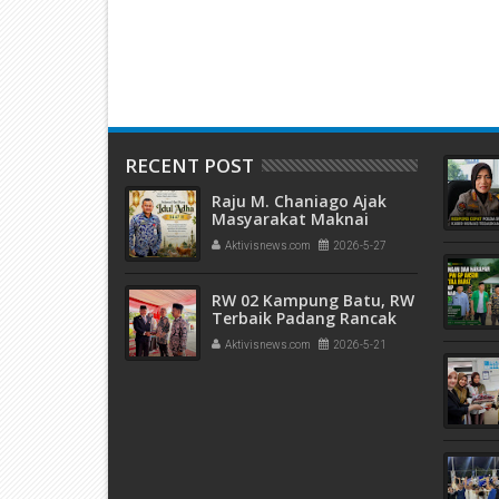
Mempermudah
ublik
RECENT POST
Raju M. Chaniago Ajak
Masyarakat Maknai
Semangat Kurban pada
Aktivisnews.com
2026-5-27
Idul Adha 1447 H
RW 02 Kampung Batu, RW
Terbaik Padang Rancak
Award 2026
Aktivisnews.com
2026-5-21