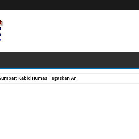
 Sumbar: Kabid Humas Tegaskan Anggota Melanggar Bakal Diti
 IPDN di Lurah Kincia, Ini Sejumlah Pesan Bupati Safaruddin
A
+
A
-
Print
Email