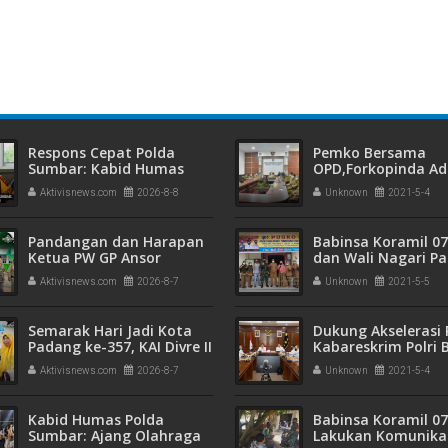
Apresiasi di Stasiun Padang
d
Respons Cepat Polda
Pemko Bersama
Sumbar: Kabid Humas
OPD,Forkopinda A
Tegaskan Anggota
Rakor Penegakan Di
Aktivisnews.com
2026-8-8
Unknown
2021-5-4
Melanggar Bakal Ditindak
Prokes dan Penan
Tegas
Covid 19
Pandangan dan Harapan
Babinsa Koramil 07
Ketua PW GP Ansor
dan Wali Nagari P
Sumatera Barat terhadap
Toboh Ulakan dan
Aktivisnews.com
2026-8-7
Unknown
2021-5-5
Muktamar NU ke-35
Siapkan Posko PPK
Mikro
Semarak Hari Jadi Kota
Dukung Akselerasi 
Padang ke-357, KAI Divre II
Kabareskrim Polri B
Sumbar Sapa Pelanggan
Pengarahan Kapol
Aktivisnews.com
2026-8-7
Unknown
2021-5-4
dengan Berbagi Apresiasi
Direktur Jajaran Re
di Stasiun Padang
Kabid Humas Polda
Babinsa Koramil 07
Sumbar: Ajang Olahraga
Lakukan Komunika