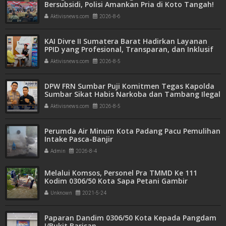
Bersubsidi, Polisi Amankan Pria di Koto Tangah!
1.350 Liter BBM Disita
Aktivisnews.com
2026-8-6
KAI Divre II Sumatera Barat Hadirkan Layanan
PPID yang Profesional, Transparan, dan Inklusif
untuk Mempermudah Akses Informasi Publik
Aktivisnews.com
2026-8-5
DPW FRN Sumbar Puji Komitmen Tegas Kapolda
Sumbar Sikat Habis Narkoba dan Tambang Ilegal
Aktivisnews.com
2026-8-5
Perumda Air Minum Kota Padang Pacu Pemulihan
Intake Pasca-Banjir
Admin
2026-8-4
Melalui Komsos, Personel Pra TMMD Ke 111
Kodim 0306/50 Kota Sapa Petani Gambir
Unknown
2021-5-24
Paparan Dandim 0306/50 Kota Kepada Pangdam
I/Bukit Barisan