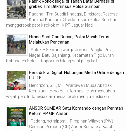
Pabrik Rokok ilegal di Tanah Datar Berhasil di
grebek Tim Ditkrimsus Polda Sumbar
Padang - Tim Subdit I Indagsi, Direktorat Reserse
Kriminal Khusus (Ditreskrimsus) Polda Sumbar
menggerebek pabrik rokok milik PT Jaguar Nadi...
Hilang Saat Cari Durian, Polisi Masih Terus
Melakukan Pencarian
Solok – Seorang warga Jorong Pangka Pulai,
Nagari Batu Bajanjang, Kecamatan Tigo Lurah,
Kabupaten Solok, dilaporkan hilang saat pergi ke l...
Pers di Era Digital: Hubungan Media Online dengan
UU ITE
Hendrizon, SH., MH. Wartawan Muda Abstrak
Kemajuan teknologi informasi telah mengubah
wajah pers Indonesia dari media cetak menuju media on...
ANSOR SUMBAR Satu Komando dengan Perintah
Ketum PP GP Ansor
Padang, netralpost – Pimpinan Wilayah (PW)
Gerakan Pemuda (GP) Ansor Sumatera Barat