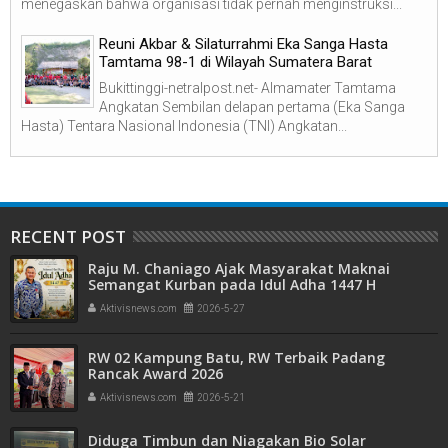
menegaskan bahwa organisasi tidak pernah menginstruksi...
Reuni Akbar & Silaturrahmi Eka Sanga Hasta
Tamtama 98-1 di Wilayah Sumatera Barat
Bukittinggi-netralpost.net- Almamater Tamtama
Angkatan Sembilan delapan pertama (Eka Sanga
Hasta) Tentara Nasional Indonesia (TNI) Angkatan...
RECENT POST
Raju M. Chaniago Ajak Masyarakat Maknai
Semangat Kurban pada Idul Adha 1447 H
Aktivisnews.com
2026-5-27
RW 02 Kampung Batu, RW Terbaik Padang
Rancak Award 2026
Aktivisnews.com
2026-5-21
Diduga Timbun dan Niagakan Bio Solar