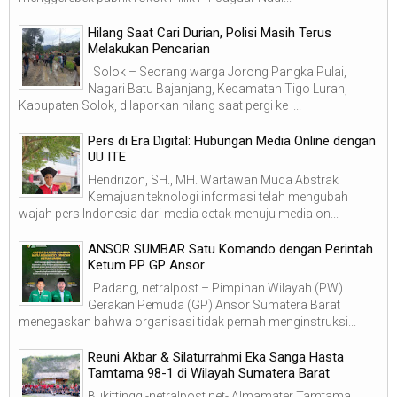
Hilang Saat Cari Durian, Polisi Masih Terus
Melakukan Pencarian
Solok – Seorang warga Jorong Pangka Pulai,
Nagari Batu Bajanjang, Kecamatan Tigo Lurah,
Kabupaten Solok, dilaporkan hilang saat pergi ke l...
Pers di Era Digital: Hubungan Media Online dengan
UU ITE
Hendrizon, SH., MH. Wartawan Muda Abstrak
Kemajuan teknologi informasi telah mengubah
wajah pers Indonesia dari media cetak menuju media on...
ANSOR SUMBAR Satu Komando dengan Perintah
Ketum PP GP Ansor
Padang, netralpost – Pimpinan Wilayah (PW)
Gerakan Pemuda (GP) Ansor Sumatera Barat
menegaskan bahwa organisasi tidak pernah menginstruksi...
Reuni Akbar & Silaturrahmi Eka Sanga Hasta
Tamtama 98-1 di Wilayah Sumatera Barat
Bukittinggi-netralpost.net- Almamater Tamtama