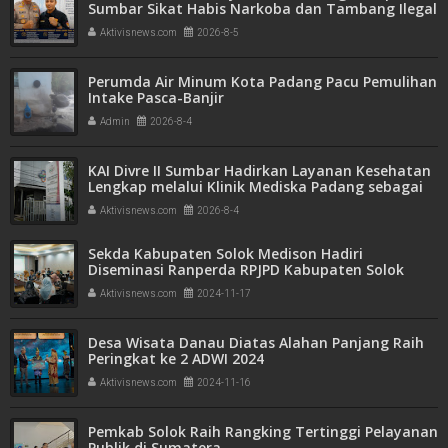
Sumbar Sikat Habis Narkoba dan Tambang Ilegal
Aktivisnews.com
2026-8-5
Perumda Air Minum Kota Padang Pacu Pemulihan
Intake Pasca-Banjir
Admin
2026-8-4
KAI Divre II Sumbar Hadirkan Layanan Kesehatan
Lengkap melalui Klinik Mediska Padang sebagai
Fasilitas Kesehatan Tingkat Pertama (FKTP)
Aktivisnews.com
2026-8-4
Sekda Kabupaten Solok Medison Hadiri
Diseminasi Ranperda RPJPD Kabupaten Solok
tahun 2025-2045
Aktivisnews.com
2024-11-17
Desa Wisata Danau Diatas Alahan Panjang Raih
Peringkat ke 2 ADWI 2024
Aktivisnews.com
2024-11-16
Pemkab Solok Raih Rangking Tertinggi Pelayanan
Publik di Sumatera