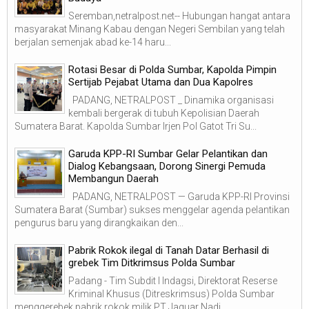
Seremban,netralpost.net-- Hubungan hangat antara
masyarakat Minang Kabau dengan Negeri Sembilan yang telah
berjalan semenjak abad ke-14 haru...
Rotasi Besar di Polda Sumbar, Kapolda Pimpin
Sertijab Pejabat Utama dan Dua Kapolres
PADANG, NETRALPOST _ Dinamika organisasi
kembali bergerak di tubuh Kepolisian Daerah
Sumatera Barat. Kapolda Sumbar Irjen Pol Gatot Tri Su...
Garuda KPP-RI Sumbar Gelar Pelantikan dan
Dialog Kebangsaan, Dorong Sinergi Pemuda
Membangun Daerah
PADANG, NETRALPOST — Garuda KPP-RI Provinsi
Sumatera Barat (Sumbar) sukses menggelar agenda pelantikan
pengurus baru yang dirangkaikan den...
Pabrik Rokok ilegal di Tanah Datar Berhasil di
grebek Tim Ditkrimsus Polda Sumbar
Padang - Tim Subdit I Indagsi, Direktorat Reserse
Kriminal Khusus (Ditreskrimsus) Polda Sumbar
menggerebek pabrik rokok milik PT Jaguar Nadi...