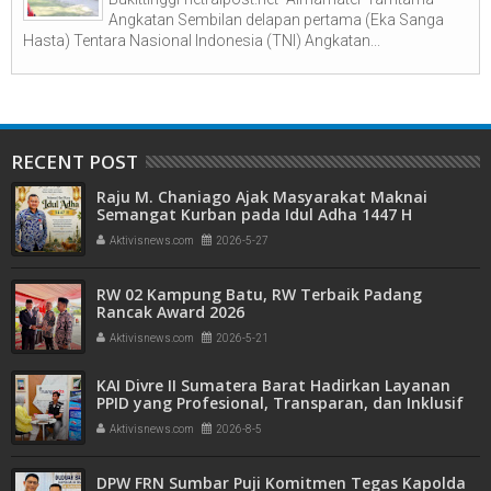
Angkatan Sembilan delapan pertama (Eka Sanga
Hasta) Tentara Nasional Indonesia (TNI) Angkatan...
RECENT POST
Raju M. Chaniago Ajak Masyarakat Maknai
Semangat Kurban pada Idul Adha 1447 H
Aktivisnews.com
2026-5-27
RW 02 Kampung Batu, RW Terbaik Padang
Rancak Award 2026
Aktivisnews.com
2026-5-21
KAI Divre II Sumatera Barat Hadirkan Layanan
PPID yang Profesional, Transparan, dan Inklusif
untuk Mempermudah Akses Informasi Publik
Aktivisnews.com
2026-8-5
DPW FRN Sumbar Puji Komitmen Tegas Kapolda