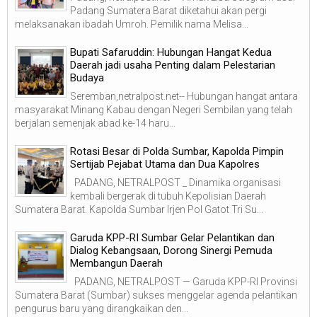
Padang Sumatera Barat diketahui akan pergi
melaksanakan ibadah Umroh. Pemilik nama Melisa...
Bupati Safaruddin: Hubungan Hangat Kedua
Daerah jadi usaha Penting dalam Pelestarian
Budaya
Seremban,netralpost.net-- Hubungan hangat antara
masyarakat Minang Kabau dengan Negeri Sembilan yang telah
berjalan semenjak abad ke-14 haru...
Rotasi Besar di Polda Sumbar, Kapolda Pimpin
Sertijab Pejabat Utama dan Dua Kapolres
PADANG, NETRALPOST _ Dinamika organisasi
kembali bergerak di tubuh Kepolisian Daerah
Sumatera Barat. Kapolda Sumbar Irjen Pol Gatot Tri Su...
Garuda KPP-RI Sumbar Gelar Pelantikan dan
Dialog Kebangsaan, Dorong Sinergi Pemuda
Membangun Daerah
PADANG, NETRALPOST — Garuda KPP-RI Provinsi
Sumatera Barat (Sumbar) sukses menggelar agenda pelantikan
pengurus baru yang dirangkaikan den...