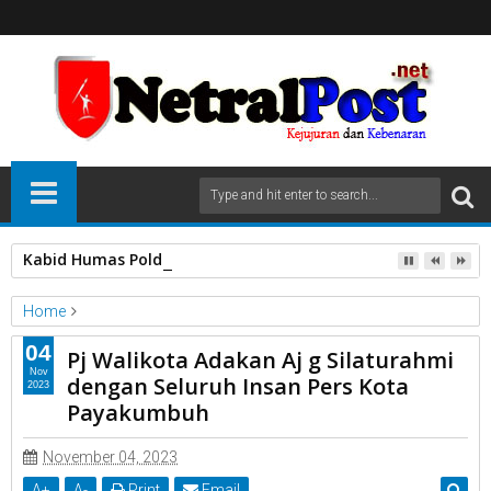
Kabid Humas Polda Sumbar: Ajang Olahraga Didukung Penu
Home
Unlabelled
04
Pj Walikota Adakan Aj g Silaturahmi
Pj Walikota Adakan Aj g Silaturahmi dengan Seluruh Insan Pers
Nov
dengan Seluruh Insan Pers Kota
2023
Kota Payakumbuh
Payakumbuh
November 04, 2023
A
+
A
-
Print
Email