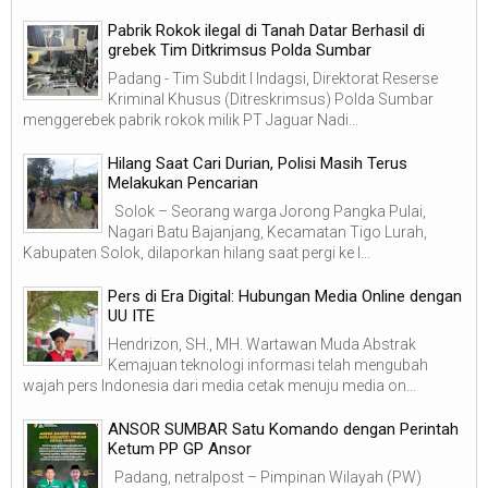
Pabrik Rokok ilegal di Tanah Datar Berhasil di
grebek Tim Ditkrimsus Polda Sumbar
Padang - Tim Subdit I Indagsi, Direktorat Reserse
Kriminal Khusus (Ditreskrimsus) Polda Sumbar
menggerebek pabrik rokok milik PT Jaguar Nadi...
Hilang Saat Cari Durian, Polisi Masih Terus
Melakukan Pencarian
Solok – Seorang warga Jorong Pangka Pulai,
Nagari Batu Bajanjang, Kecamatan Tigo Lurah,
Kabupaten Solok, dilaporkan hilang saat pergi ke l...
Pers di Era Digital: Hubungan Media Online dengan
UU ITE
Hendrizon, SH., MH. Wartawan Muda Abstrak
Kemajuan teknologi informasi telah mengubah
wajah pers Indonesia dari media cetak menuju media on...
ANSOR SUMBAR Satu Komando dengan Perintah
Ketum PP GP Ansor
Padang, netralpost – Pimpinan Wilayah (PW)