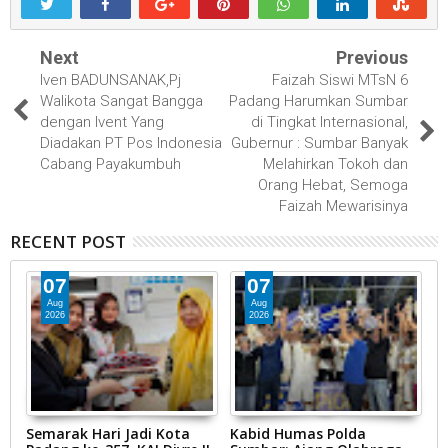
Next
Previous
Iven BADUNSANAK,Pj
Faizah Siswi MTsN 6
Walikota Sangat Bangga
Padang Harumkan Sumbar
dengan Ivent Yang
di Tingkat Internasional,
Diadakan PT Pos Indonesia
Gubernur : Sumbar Banyak
Cabang Payakumbuh
Melahirkan Tokoh dan
Orang Hebat, Semoga
Faizah Mewarisinya
RECENT POST
07
07
Aug
Aug
2026
2026
Semarak Hari Jadi Kota
Kabid Humas Polda
D