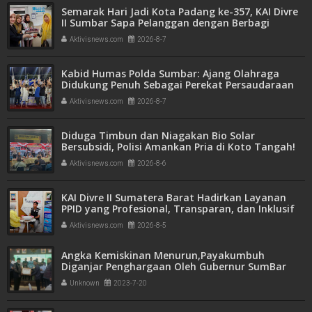
Semarak Hari Jadi Kota Padang ke-357, KAI Divre
II Sumbar Sapa Pelanggan dengan Berbagi
Apresiasi di Stasiun Padang
Aktivisnews.com
2026-8-7
Kabid Humas Polda Sumbar: Ajang Olahraga
Didukung Penuh Sebagai Perekat Persaudaraan
dan Kamtibmas
Aktivisnews.com
2026-8-7
Diduga Timbun dan Niagakan Bio Solar
Bersubsidi, Polisi Amankan Pria di Koto Tangah!
1.350 Liter BBM Disita
Aktivisnews.com
2026-8-6
KAI Divre II Sumatera Barat Hadirkan Layanan
PPID yang Profesional, Transparan, dan Inklusif
untuk Mempermudah Akses Informasi Publik
Aktivisnews.com
2026-8-5
Angka Kemiskinan Menurun,Payakumbuh
Diganjar Penghargaan Oleh Gubernur SumBar
Unknown
2023-7-20