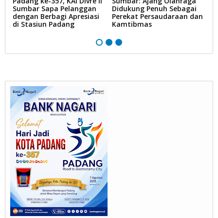
Padang ke-357, KAI Divre II
Sumbar: Ajang Olahraga
N
Sumbar Sapa Pelanggan
Didukung Penuh Sebagai
B
dengan Berbagi Apresiasi
Perekat Persaudaraan dan
P
di Stasiun Padang
Kamtibmas
Li