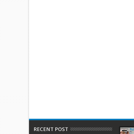
Kegiatan Pengolahan Pangan Lokal Tiakar
RECENT POST
07
07
Aug
Aug
2026
2026
um Kota Padang
Semarak Hari Jadi Kota Padang
Kabid Hu
ntake Pasca-
ke-357, KAI Divre II Sumbar Sapa
Ajang Ol
Pelanggan dengan Berbagi
Sebagai 
Apresiasi di Stasiun Padang
dan Kam
RECENT POST