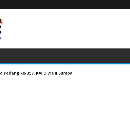
a Padang ke-357, KAI Divre II Sumbar Sapa Pelanggan dengan Be
 Kepala Imigrasi TPI Agam Budiman Hadi Warsito
A
+
A
-
Print
Email