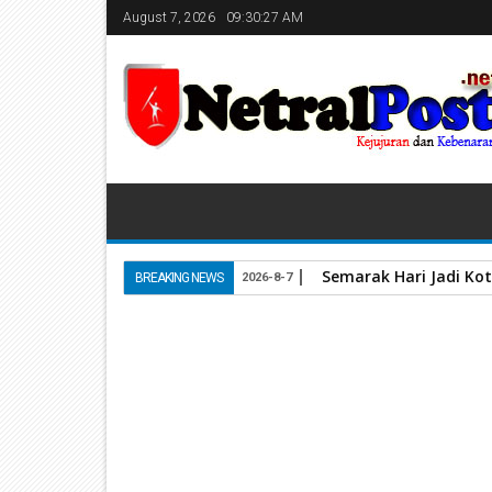
August 7, 2026
09:30:28 AM
Semarak Hari Jadi Kot
BREAKING NEWS
2026-8-7
Home
Unlabelled
Pj Walikota Terima Kunjungan
01
Nov
2023
November 01, 2023