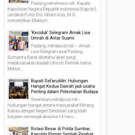
Padang,netralnews.net - Kepala
Kepolisian Negara Republik Indonesia (Kapolri),
Jenderal Polisi Drs. Idham Azis, M.Si
menerbitkan Maklum...
'Keciduk' Selegram Amak Lisa
Umrah di Antar Suami
Padang, netralpost.net --- Amak
Lisa Selegram asal Padang
Sumatera Barat diketahui akan pergi
melaksanakan ibadah Umroh. Pemilik nama
Melisa...
Bupati Safaruddin: Hubungan
Hangat Kedua Daerah jadi usaha
Penting dalam Pelestarian Budaya
Seremban,netralpost.net--
Hubungan hangat antara masyarakat Minang
Kabau dengan Negeri Sembilan yang telah
berjalan semenjak abad ke-14 haru...
Rotasi Besar di Polda Sumbar,
Kapolda Pimpin Sertijab Pejabat