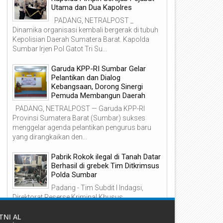
Utama dan Dua Kapolres
PADANG, NETRALPOST _
Dinamika organisasi kembali bergerak di tubuh
Kepolisian Daerah Sumatera Barat. Kapolda
05
05
Sumbar Irjen Pol Gatot Tri Su...
Aug
Aug
2026
2026
Garuda KPP-RI Sumbar Gelar
Pelantikan dan Dialog
Kebangsaan, Dorong Sinergi
Pemuda Membangun Daerah
PADANG, NETRALPOST — Garuda KPP-RI
Provinsi Sumatera Barat (Sumbar) sukses
AI Divre II Sumatera Barat
DPW FRN Sumbar Puji Komit
menggelar agenda pelantikan pengurus baru
adirkan Layanan PPID yang
Tegas Kapolda Sumbar Sikat
yang dirangkaikan den...
rofesional, Transparan, dan
Habis Narkoba dan Tamban
nklusif untuk Mempermudah
Ilegal
kses Informasi Publik
Pabrik Rokok ilegal di Tanah Datar
Berhasil di grebek Tim Ditkrimsus
Polda Sumbar
Padang - Tim Subdit I Indagsi,
Direktorat Reserse Kriminal Khusus
(Ditreskrimsus) Polda Sumbar menggerebek
pabrik rokok milik PT Jaguar Nadi...
TNI AL