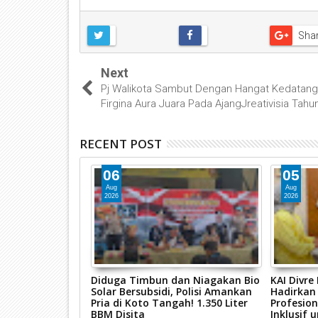
Sha
Next
Pj Walikota Sambut Dengan Hangat Kedatan
Firgina Aura Juara Pada AjangJreativisia Tahu
RECENT POST
06
05
Aug
Aug
2026
2026
Ekstrem, Kepala
Diduga Timbun dan Niagakan Bio
KAI Divre
ar Pimpin
Solar Bersubsidi, Polisi Amankan
Hadirkan
s Jalur Kereta
Pria di Koto Tangah! 1.350 Liter
Profesion
 Putus
BBM Disita
Inklusif