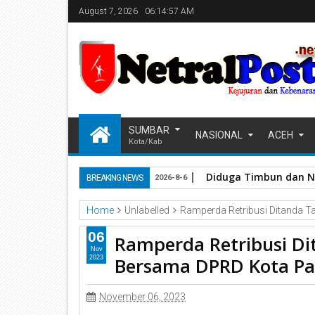
August 7, 2026
06:14:58 AM
SUMBAR
NASIONAL
ACEH
Kota/Kab
KAI Divre II Sumater
BREAKING NEWS
2026-8-5
Home
Unlabelled
Ramperda Retribusi Ditanda 
06
Ramperda Retribusi Di
Nov
Bersama DPRD Kota P
2023
November 06, 2023