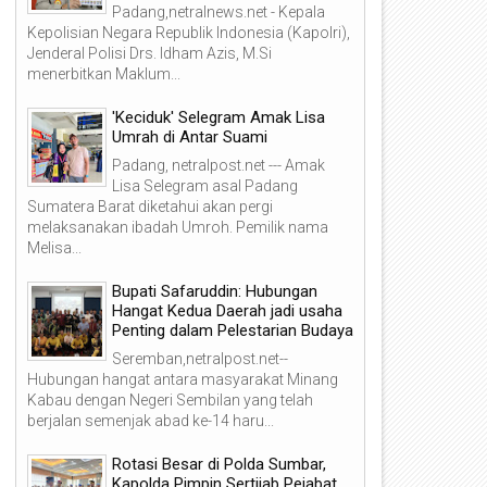
Padang,netralnews.net - Kepala
Kepolisian Negara Republik Indonesia (Kapolri),
Jenderal Polisi Drs. Idham Azis, M.Si
menerbitkan Maklum...
'Keciduk' Selegram Amak Lisa
Umrah di Antar Suami
Padang, netralpost.net --- Amak
Lisa Selegram asal Padang
Sumatera Barat diketahui akan pergi
melaksanakan ibadah Umroh. Pemilik nama
Melisa...
Bupati Safaruddin: Hubungan
Hangat Kedua Daerah jadi usaha
Penting dalam Pelestarian Budaya
Seremban,netralpost.net--
Hubungan hangat antara masyarakat Minang
Kabau dengan Negeri Sembilan yang telah
berjalan semenjak abad ke-14 haru...
Rotasi Besar di Polda Sumbar,
Kapolda Pimpin Sertijab Pejabat