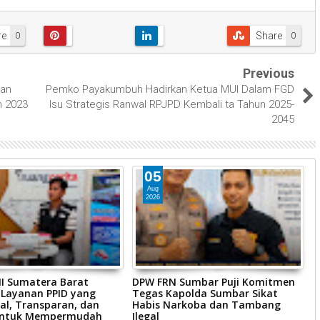
re
Share
0
0
Previous
gan
Pemko Payakumbuh Hadirkan Ketua MUI Dalam FGD
n 2023
Isu Strategis Ranwal RPJPD Kembali ta Tahun 2025-
2045
05
Aug
2026
 II Sumatera Barat
DPW FRN Sumbar Puji Komitmen
P
 Layanan PPID yang
Tegas Kapolda Sumbar Sikat
P
al, Transparan, dan
Habis Narkoba dan Tambang
B
 untuk Mempermudah
Ilegal