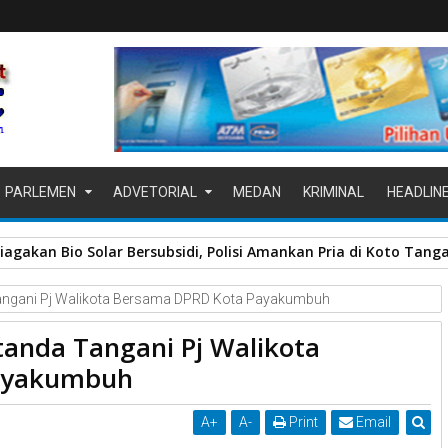
PARLEMEN
ADVETORIAL
MEDAN
KRIMINAL
HEADLIN
a Barat Hadirkan Layanan PPID yang Profesional, Transparan, d
Tangani Pj Walikota Bersama DPRD Kota Payakumbuh
tanda Tangani Pj Walikota
ayakumbuh
A
+
A
-
Print
Email