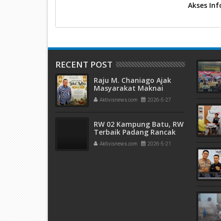
Akses Inf
RECENT POST
Raju M. Chaniago Ajak
Masyarakat Maknai
Semangat Kurban pada
Aktivisnews.com
2026-5-27
Idul Adha 1447 H
RW 02 Kampung Batu, RW
Terbaik Padang Rancak
Award 2026
Aktivisnews.com
2026-5-21