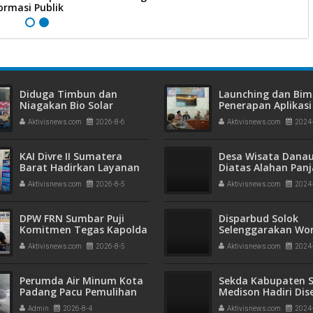
ormasi Publik
Diduga Timbun dan
Launching dan Bim
Niagakan Bio Solar
Penerapan Aplikasi
Bersubsidi, Polisi
APPS Solok
Aktivisnews.com
2026-8-6
Aktivisnews.com
2024
Amankan Pria di Koto
Tangah! 1.350 Liter BBM
Disita
KAI Divre II Sumatera
Desa Wisata Dana
Barat Hadirkan Layanan
Diatas Alahan Pan
PPID yang Profesional,
Raih Peringkat ke 
Aktivisnews.com
2026-8-5
Aktivisnews.com
2024
Transparan, dan Inklusif
2024
untuk Mempermudah
Akses Informasi Publik
DPW FRN Sumbar Puji
Disparbud Solok
Komitmen Tegas Kapolda
Selenggarakan Wo
Sumbar Sikat Habis
Public Speaking da
Aktivisnews.com
2026-8-5
Aktivisnews.com
2024
Narkoba dan Tambang
Learning English
Ilegal
Perumda Air Minum Kota
Sekda Kabupaten S
Padang Pacu Pemulihan
Medison Hadiri Dis
Intake Pasca-Banjir
Ranperda RPJPD
Admin
2026-8-4
Aktivisnews.com
2024