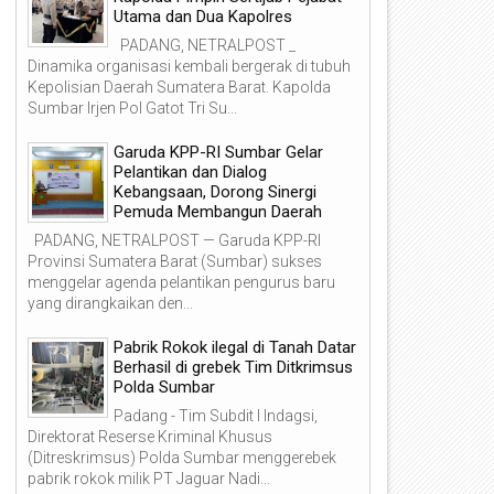
Utama dan Dua Kapolres
PADANG, NETRALPOST _
Dinamika organisasi kembali bergerak di tubuh
Kepolisian Daerah Sumatera Barat. Kapolda
Sumbar Irjen Pol Gatot Tri Su...
Garuda KPP-RI Sumbar Gelar
Pelantikan dan Dialog
Kebangsaan, Dorong Sinergi
Pemuda Membangun Daerah
PADANG, NETRALPOST — Garuda KPP-RI
Provinsi Sumatera Barat (Sumbar) sukses
04
04
menggelar agenda pelantikan pengurus baru
Aug
Aug
yang dirangkaikan den...
2026
2026
Pabrik Rokok ilegal di Tanah Datar
Berhasil di grebek Tim Ditkrimsus
Polda Sumbar
Padang - Tim Subdit I Indagsi,
erumda Air Minum Kota Padang
KAI Divre II Sumbar Hadirkan
Direktorat Reserse Kriminal Khusus
acu Pemulihan Intake Pasca-
Layanan Kesehatan Lengkap
(Ditreskrimsus) Polda Sumbar menggerebek
anjir
melalui Klinik Mediska Pada
pabrik rokok milik PT Jaguar Nadi...
sebagai Fasilitas Kesehatan