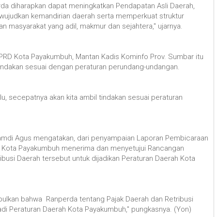
rda diharapkan dapat meningkatkan Pendapatan Asli Daerah,
ewujudkan kemandirian daerah serta memperkuat struktur
n masyarakat yang adil, makmur dan sejahtera," ujarnya.
DPRD Kota Payakumbuh, Mantan Kadis Kominfo Prov. Sumbar itu
indakan sesuai dengan peraturan perundang-undangan.
dulu, secepatnya akan kita ambil tindakan sesuai peraturan
amdi Agus mengatakan, dari penyampaian Laporan Pembicaraan
RD Kota Payakumbuh menerima dan menyetujui Rancangan
ibusi Daerah tersebut untuk dijadikan Peraturan Daerah Kota
simpulkan bahwa Ranperda tentang Pajak Daerah dan Retribusi
jadi Peraturan Daerah Kota Payakumbuh," pungkasnya. (Yon)