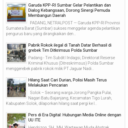
Garuda KPP-RI Sumbar Gelar Pelantikan dan
Dialog Kebangsaan, Dorong Sinergi Pemuda
Membangun Daerah
PADANG, NETRALPOST — Garuda KPP-RI Provinsi
Sumatera Barat (Sumbar) sukses menggelar agenda pelantikan
pengurus baru yang dirangkaikan den...
Pabrik Rokok ilegal di Tanah Datar Berhasil di
grebek Tim Ditkrimsus Polda Sumbar
Padang - Tim Subdit I Indagsi, Direktorat Reserse
Kriminal Khusus (Ditreskrimsus) Polda Sumbar
menggerebek pabrik rokok milik PT Jaguar Nadi...
Hilang Saat Cari Durian, Polisi Masih Terus
Melakukan Pencarian
Solok – Seorang warga Jorong Pangka Pulai,
Nagari Batu Bajanjang, Kecamatan Tigo Lurah,
Kabupaten Solok, dilaporkan hilang saat pergi ke l...
Pers di Era Digital: Hubungan Media Online dengan
UU ITE
Hendrizon, SH., MH. Wartawan Muda Abstrak