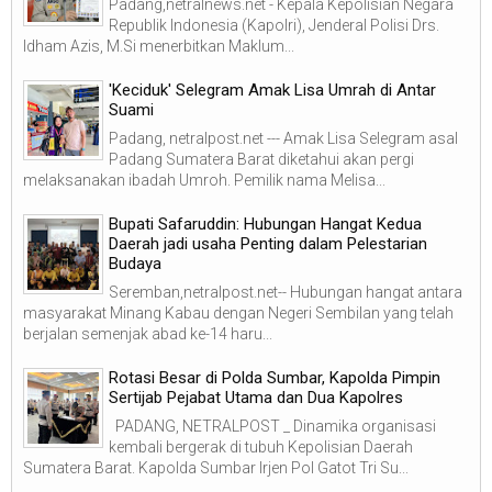
Padang,netralnews.net - Kepala Kepolisian Negara
Republik Indonesia (Kapolri), Jenderal Polisi Drs.
Idham Azis, M.Si menerbitkan Maklum...
'Keciduk' Selegram Amak Lisa Umrah di Antar
Suami
Padang, netralpost.net --- Amak Lisa Selegram asal
Padang Sumatera Barat diketahui akan pergi
melaksanakan ibadah Umroh. Pemilik nama Melisa...
Bupati Safaruddin: Hubungan Hangat Kedua
Daerah jadi usaha Penting dalam Pelestarian
Budaya
Seremban,netralpost.net-- Hubungan hangat antara
masyarakat Minang Kabau dengan Negeri Sembilan yang telah
berjalan semenjak abad ke-14 haru...
Rotasi Besar di Polda Sumbar, Kapolda Pimpin
Sertijab Pejabat Utama dan Dua Kapolres
PADANG, NETRALPOST _ Dinamika organisasi
kembali bergerak di tubuh Kepolisian Daerah
Sumatera Barat. Kapolda Sumbar Irjen Pol Gatot Tri Su...