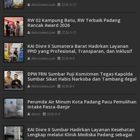
Aktivisnews.com
2026-5-27
RW 02 Kampung Batu, RW Terbaik Padang
Rancak Award 2026
Aktivisnews.com
2026-5-21
KAI Divre II Sumatera Barat Hadirkan Layanan
PPID yang Profesional, Transparan, dan Inklusif
untuk Mempermudah Akses Informasi Publik
Aktivisnews.com
2026-8-5
DPW FRN Sumbar Puji Komitmen Tegas Kapolda
Sumbar Sikat Habis Narkoba dan Tambang Ilegal
Aktivisnews.com
2026-8-5
Perumda Air Minum Kota Padang Pacu Pemulihan
Intake Pasca-Banjir
Admin
2026-8-4
KAI Divre II Sumbar Hadirkan Layanan Kesehatan
Lengkap melalui Klinik Mediska Padang sebagai
Fasilitas Kesehatan Tingkat Pertama (FKTP)