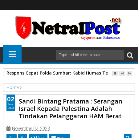
Respons Cepat Polda Sumbar: Kabid Humas Tegaskan Anggo
Home
kota Padang
02
Sandi Bintang Pratama : Serangan
Sandi Bintang Pratama : Serangan Israel Kepada Palestina
Nov
Israel Kepada Palestina Adalah
2023
Adalah Tindakan Pelanggaran HAM Berat
Tindakan Pelanggaran HAM Berat
November 02, 2023
A
+
A
-
Print
Email