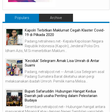
Populars
Archive
Kapolri Terbitkan Maklumat Cegah Klaster Covid-
19 di Pilkada 2020
Padang,netralnews.net - Kepala Kepolisian Negara
Republik Indonesia (Kapolri), Jenderal Polisi Drs.
Idham Azis, M.Si menerbitkan Maklum...
'Keciduk' Selegram Amak Lisa Umrah di Antar
Suami
Padang, netralpost.net --- Amak Lisa Selegram asal
Padang Sumatera Barat diketahui akan pergi
melaksanakan ibadah Umroh. Pemilik nama Melisa...
Bupati Safaruddin: Hubungan Hangat Kedua
Daerah jadi usaha Penting dalam Pelestarian
Budaya
Seremban,netralpost.net-- Hubungan hangat antara
masyarakat Minang Kabau dengan Negeri Sembilan yang telah