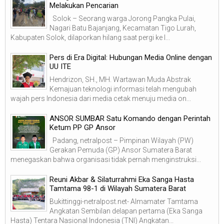
Melakukan Pencarian
Solok – Seorang warga Jorong Pangka Pulai,
Nagari Batu Bajanjang, Kecamatan Tigo Lurah,
Kabupaten Solok, dilaporkan hilang saat pergi ke l...
Pers di Era Digital: Hubungan Media Online dengan
UU ITE
Hendrizon, SH., MH. Wartawan Muda Abstrak
Kemajuan teknologi informasi telah mengubah
wajah pers Indonesia dari media cetak menuju media on...
ANSOR SUMBAR Satu Komando dengan Perintah
Ketum PP GP Ansor
Padang, netralpost – Pimpinan Wilayah (PW)
Gerakan Pemuda (GP) Ansor Sumatera Barat
menegaskan bahwa organisasi tidak pernah menginstruksi...
Reuni Akbar & Silaturrahmi Eka Sanga Hasta
Tamtama 98-1 di Wilayah Sumatera Barat
Bukittinggi-netralpost.net- Almamater Tamtama
Angkatan Sembilan delapan pertama (Eka Sanga
Hasta) Tentara Nasional Indonesia (TNI) Angkatan...