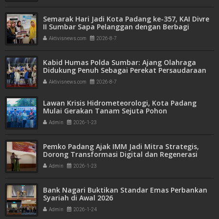
Semarak Hari Jadi Kota Padang ke-357, KAI Divre
II Sumbar Sapa Pelanggan dengan Berbagi
Apresiasi di Stasiun Padang
Aktivisnews.com
2026-8-7
Kabid Humas Polda Sumbar: Ajang Olahraga
Didukung Penuh Sebagai Perekat Persaudaraan
dan Kamtibmas
Aktivisnews.com
2026-8-7
Lawan Krisis Hidrometeorologi, Kota Padang
Mulai Gerakan Tanam Sejuta Pohon
Admin
2026-1-23
Pemko Padang Ajak IMM Jadi Mitra Strategis,
Dorong Transformasi Digital dan Regenerasi
Kepemimpinan
Admin
2026-1-23
Bank Nagari Buktikan Standar Emas Perbankan
Syariah di Awal 2026
Admin
2026-1-24