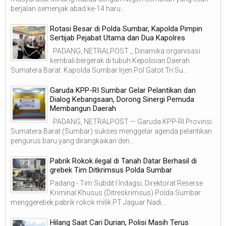
berjalan semenjak abad ke-14 haru...
Rotasi Besar di Polda Sumbar, Kapolda Pimpin
Sertijab Pejabat Utama dan Dua Kapolres
PADANG, NETRALPOST _ Dinamika organisasi
kembali bergerak di tubuh Kepolisian Daerah
Sumatera Barat. Kapolda Sumbar Irjen Pol Gatot Tri Su...
Garuda KPP-RI Sumbar Gelar Pelantikan dan
Dialog Kebangsaan, Dorong Sinergi Pemuda
Membangun Daerah
PADANG, NETRALPOST — Garuda KPP-RI Provinsi
Sumatera Barat (Sumbar) sukses menggelar agenda pelantikan
pengurus baru yang dirangkaikan den...
Pabrik Rokok ilegal di Tanah Datar Berhasil di
grebek Tim Ditkrimsus Polda Sumbar
Padang - Tim Subdit I Indagsi, Direktorat Reserse
Kriminal Khusus (Ditreskrimsus) Polda Sumbar
menggerebek pabrik rokok milik PT Jaguar Nadi...
Hilang Saat Cari Durian, Polisi Masih Terus