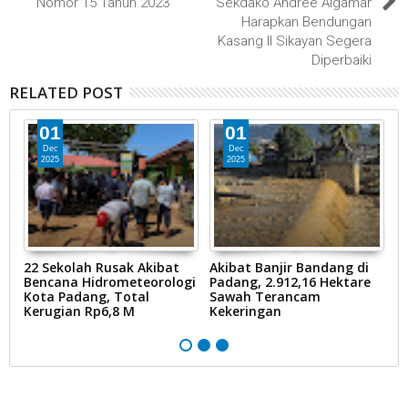
Nomor 15 Tahun 2023
Sekdako Andree Algamar
Harapkan Bendungan
Kasang II Sikayan Segera
Diperbaiki
RELATED POST
01
01
Dec
Dec
2025
2025
22 Sekolah Rusak Akibat
Akibat Banjir Bandang di
P
Bencana Hidrometeorologi
Padang, 2.912,16 Hektare
K
Kota Padang, Total
Sawah Terancam
R
i
Kerugian Rp6,8 M
Kekeringan
BU