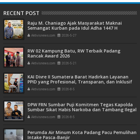
RECENT POST
Raju M. Chaniago Ajak Masyarakat Maknai
Semangat Kurban pada Idul Adha 1447 H
Aktivisnews.com
2026-5-27
RW 02 Kampung Batu, RW Terbaik Padang
Rancak Award 2026
Aktivisnews.com
2026-5-21
KAI Divre II Sumatera Barat Hadirkan Layanan
PPID yang Profesional, Transparan, dan Inklusif
untuk Mempermudah Akses Informasi Publik
Aktivisnews.com
2026-8-5
DPW FRN Sumbar Puji Komitmen Tegas Kapolda
Sumbar Sikat Habis Narkoba dan Tambang Ilegal
Aktivisnews.com
2026-8-5
Perumda Air Minum Kota Padang Pacu Pemulihan
Intake Pasca-Banjir