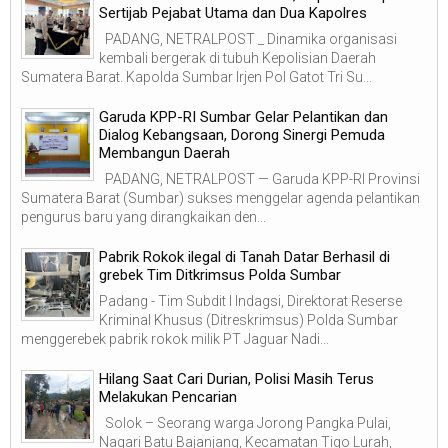
Sertijab Pejabat Utama dan Dua Kapolres
PADANG, NETRALPOST _ Dinamika organisasi
kembali bergerak di tubuh Kepolisian Daerah
Sumatera Barat. Kapolda Sumbar Irjen Pol Gatot Tri Su...
Garuda KPP-RI Sumbar Gelar Pelantikan dan
Dialog Kebangsaan, Dorong Sinergi Pemuda
Membangun Daerah
PADANG, NETRALPOST — Garuda KPP-RI Provinsi
Sumatera Barat (Sumbar) sukses menggelar agenda pelantikan
pengurus baru yang dirangkaikan den...
Pabrik Rokok ilegal di Tanah Datar Berhasil di
grebek Tim Ditkrimsus Polda Sumbar
Padang - Tim Subdit I Indagsi, Direktorat Reserse
Kriminal Khusus (Ditreskrimsus) Polda Sumbar
menggerebek pabrik rokok milik PT Jaguar Nadi...
Hilang Saat Cari Durian, Polisi Masih Terus
Melakukan Pencarian
Solok – Seorang warga Jorong Pangka Pulai,
Nagari Batu Bajanjang, Kecamatan Tigo Lurah,