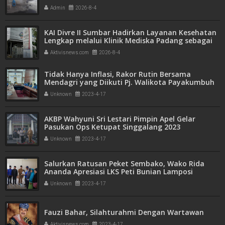
Admin
2026-8-4
KAI Divre II Sumbar Hadirkan Layanan Kesehatan
Lengkap melalui Klinik Mediska Padang sebagai
Fasilitas Kesehatan Tingkat Pertama (FKTP)
Aktivisnews.com
2026-8-4
Tidak Hanya Inflasi, Rakor Rutin Bersama
Mendagri yang Diikuti Pj. Walikota Payakumbuh
Kali Ini Turut Sosialisasikan RUU Kesehatan
Unknown
2023-4-17
AKBP Wahyuni Sri Lestari Pimpin Apel Gelar
Pasukan Ops Ketupat Singgalang 2023
Unknown
2023-4-17
Salurkan Ratusan Peket Sembako, Wako Rida
Ananda Apresiasi LKS Peti Bunian Lamposi
Unknown
2023-4-17
Fauzi Bahar, Silahturahmi Dengan Wartawan
Aktivisnews.com
2023-4-17