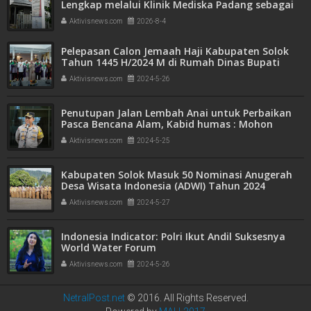
Lengkap melalui Klinik Mediska Padang sebagai
Fasilitas Kesehatan Tingkat Pertama (FKTP)
Aktivisnews.com
2026-8-4
Pelepasan Calon Jemaah Haji Kabupaten Solok
Tahun 1445 H/2024 M di Rumah Dinas Bupati
Solok
Aktivisnews.com
2024-5-26
Penutupan Jalan Lembah Anai untuk Perbaikan
Pasca Bencana Alam, Kabid humas : Mohon
bersabar ini semua demi keselamatan bersama
Aktivisnews.com
2024-5-25
Kabupaten Solok Masuk 50 Nominasi Anugerah
Desa Wisata Indonesia (ADWI) Tahun 2024
Aktivisnews.com
2024-5-27
Indonesia Indicator: Polri Ikut Andil Suksesnya
World Water Forum
Aktivisnews.com
2024-5-26
NetralPost.net
© 2016. All Rights Reserved.