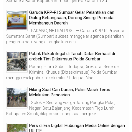
Sumatera Barat. Kapolda Sumbar Irjen Pol Gatot Tri Su...
Garuda KPP-RI Sumbar Gelar Pelantikan dan
Dialog Kebangsaan, Dorong Sinergi Pemuda
Membangun Daerah
PADANG, NETRALPOST — Garuda KPP-RI Provinsi
Sumatera Barat (Sumbar) sukses menggelar agenda pelantikan
pengurus baru yang dirangkaikan den...
Pabrik Rokok ilegal di Tanah Datar Berhasil di
grebek Tim Ditkrimsus Polda Sumbar
Padang - Tim Subdit I Indagsi, Direktorat Reserse
Kriminal Khusus (Ditreskrimsus) Polda Sumbar
menggerebek pabrik rokok milik PT Jaguar Nadi...
Hilang Saat Cari Durian, Polisi Masih Terus
Melakukan Pencarian
Solok – Seorang warga Jorong Pangka Pulai,
Nagari Batu Bajanjang, Kecamatan Tigo Lurah,
Kabupaten Solok, dilaporkan hilang saat pergi ke l...
Pers di Era Digital: Hubungan Media Online dengan
UU ITE