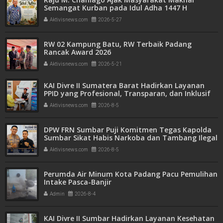
Semangat Kurban pada Idul Adha 1447 H
Aktivisnews.com
2026-5-27
RW 02 Kampung Batu, RW Terbaik Padang
Rancak Award 2026
Aktivisnews.com
2026-5-21
KAI Divre II Sumatera Barat Hadirkan Layanan
PPID yang Profesional, Transparan, dan Inklusif
untuk Mempermudah Akses Informasi Publik
Aktivisnews.com
2026-8-5
DPW FRN Sumbar Puji Komitmen Tegas Kapolda
Sumbar Sikat Habis Narkoba dan Tambang Ilegal
Aktivisnews.com
2026-8-5
Perumda Air Minum Kota Padang Pacu Pemulihan
Intake Pasca-Banjir
Admin
2026-8-4
KAI Divre II Sumbar Hadirkan Layanan Kesehatan