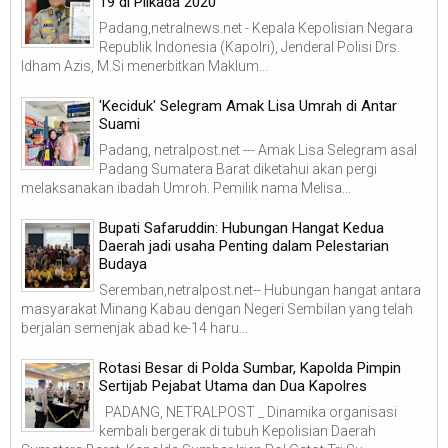
19 di Pilkada 2020
Padang,netralnews.net - Kepala Kepolisian Negara
Republik Indonesia (Kapolri), Jenderal Polisi Drs.
Idham Azis, M.Si menerbitkan Maklum...
'Keciduk' Selegram Amak Lisa Umrah di Antar
Suami
Padang, netralpost.net --- Amak Lisa Selegram asal
Padang Sumatera Barat diketahui akan pergi
melaksanakan ibadah Umroh. Pemilik nama Melisa...
Bupati Safaruddin: Hubungan Hangat Kedua
Daerah jadi usaha Penting dalam Pelestarian
Budaya
Seremban,netralpost.net-- Hubungan hangat antara
masyarakat Minang Kabau dengan Negeri Sembilan yang telah
berjalan semenjak abad ke-14 haru...
Rotasi Besar di Polda Sumbar, Kapolda Pimpin
Sertijab Pejabat Utama dan Dua Kapolres
PADANG, NETRALPOST _ Dinamika organisasi
kembali bergerak di tubuh Kepolisian Daerah