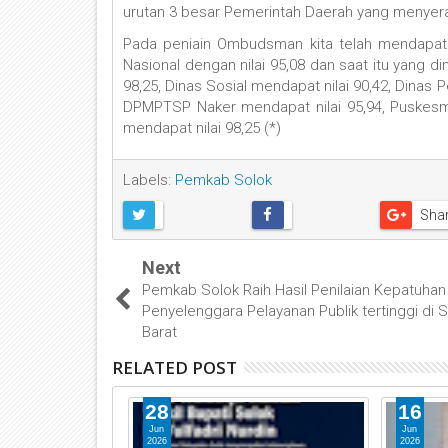
urutan 3 besar Pemerintah Daerah yang menye
Pada peniain Ombudsman kita telah mendapatk
Nasional dengan nilai 95,08 dan saat itu yang d
98,25, Dinas Sosial mendapat nilai 90,42, Dinas P
DPMPTSP Naker mendapat nilai 95,94, Puskesm
mendapat nilai 98,25 (*)
Labels:
Pemkab Solok
Sha
Next
Pemkab Solok Raih Hasil Penilaian Kepatuhan
Penyelenggara Pelayanan Publik tertinggi di 
Barat
RELATED POST
28
16
Jun
Jun
2026
2026