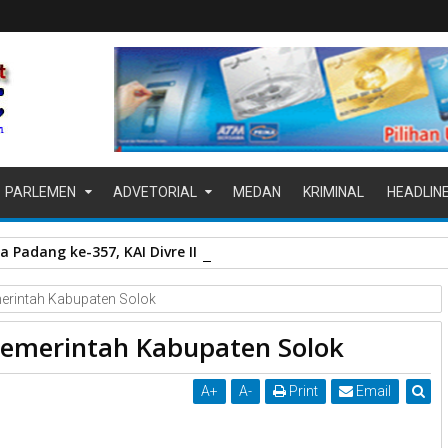
PARLEMEN
ADVETORIAL
MEDAN
KRIMINAL
HEADLIN
a Padang ke-357, KAI Divre II Sumbar Sapa Pelanggan dengan Be
merintah Kabupaten Solok
 Pemerintah Kabupaten Solok
A
+
A
-
Print
Email