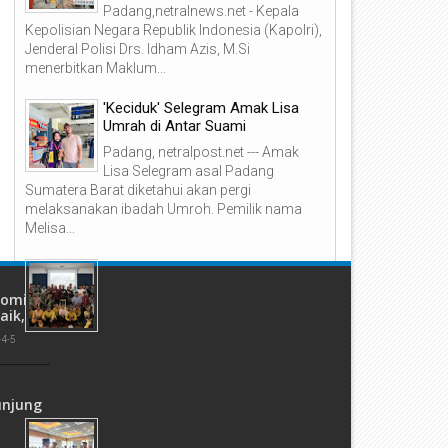
Padang,netralnews.net - Kepala
Kepolisian Negara Republik Indonesia (Kapolri),
Jenderal Polisi Drs. Idham Azis, M.Si
menerbitkan Maklum...
'Keciduk' Selegram Amak Lisa
adiri Halal Bihalal dan Baralek
Sekda Solok Apresiasi Kolabo
Umrah di Antar Suami
adang Masyarakat Taratak
DMI dan AQUA Santuni 180 Sa
angah, Bupati Solok Sekaligus
dan Marbot
Padang, netralpost.net --- Amak
eresmikan Menara Masjid Nurul
Lisa Selegram asal Padang
man
Sumatera Barat diketahui akan pergi
melaksanakan ibadah Umroh. Pemilik nama
Melisa...
Bupati Safaruddin: Hubungan
Hangat Kedua Daerah jadi usaha
nomi
Penting dalam Pelestarian Budaya
aik,
Seremban,netralpost.net--
-4-5
Hubungan hangat antara masyarakat Minang
Kabau dengan Negeri Sembilan yang telah
berjalan semenjak abad ke-14 haru...
unjung
Rotasi Besar di Polda Sumbar,
Kapolda Pimpin Sertijab Pejabat