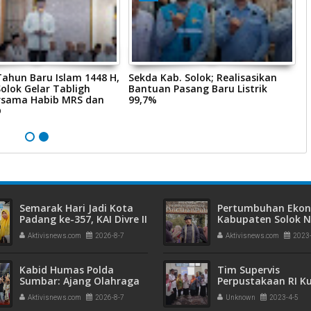
ahun Baru Islam 1448 H,
Sekda Kab. Solok; Realisasikan
H
olok Gelar Tabligh
Bantuan Pasang Baru Listrik
G
rsama Habib MRS dan
99,7%
T
D
M
I
Semarak Hari Jadi Kota
Pertumbuhan Eko
Padang ke-357, KAI Divre II
Kabupaten Solok N
Sumbar Sapa Pelanggan
Kemiskinan Turun
Aktivisnews.com
2026-8-7
Aktivisnews.com
2023
dengan Berbagi Apresiasi
di Stasiun Padang
Kabid Humas Polda
Tim Supervis
Sumbar: Ajang Olahraga
Perpustakaan RI K
Didukung Penuh Sebagai
Perpustakaan
Aktivisnews.com
2026-8-7
Unknown
2023-4-5
Perekat Persaudaraan
Payakumbuh