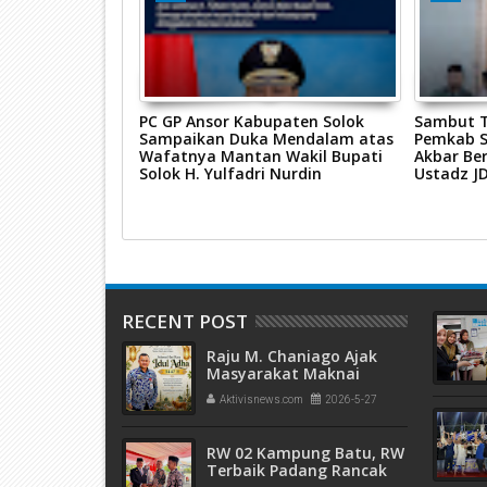
k Pimpin Safari
PC GP Ansor Kabupaten Solok
Sambut T
uk Tareh Tigo
Sampaikan Duka Mendalam atas
Pemkab S
Wafatnya Mantan Wakil Bupati
Akbar Be
Solok H. Yulfadri Nurdin
Ustadz J
RECENT POST
Raju M. Chaniago Ajak
Masyarakat Maknai
Semangat Kurban pada
Aktivisnews.com
2026-5-27
Idul Adha 1447 H
RW 02 Kampung Batu, RW
Terbaik Padang Rancak