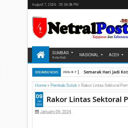
August 7, 2026
05:36:09 PM
SUMBAR
NASIONAL
ACEH
Kota/Kab
Semarak Hari Jadi Kot
BREAKING NEWS
2026-8-7
Home
Pemkab Solok
Rakor Lintas Sektoral Pe
09
Rakor Lintas Sektoral
Jan
2024
January 09, 2024