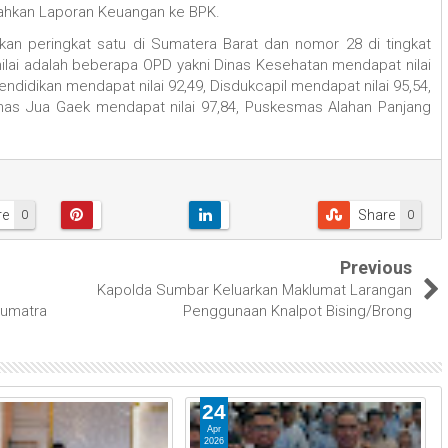
rahkan Laporan Keuangan ke BPK.
an peringkat satu di Sumatera Barat dan nomor 28 di tingkat
inilai adalah beberapa OPD yakni Dinas Kesehatan mendapat nilai
endidikan mendapat nilai 92,49, Disdukcapil mendapat nilai 95,54,
as Jua Gaek mendapat nilai 97,84, Puskesmas Alahan Panjang
re
Share
0
0
Previous
Kapolda Sumbar Keluarkan Maklumat Larangan
Sumatra
Penggunaan Knalpot Bising/Brong
24
Apr
2026