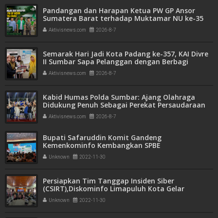
Pandangan dan Harapan Ketua PW GP Ansor
Sumatera Barat terhadap Muktamar NU ke-35
Aktivisnews.com
2026-8-7
Semarak Hari Jadi Kota Padang ke-357, KAI Divre
II Sumbar Sapa Pelanggan dengan Berbagi
Apresiasi di Stasiun Padang
Aktivisnews.com
2026-8-7
Kabid Humas Polda Sumbar: Ajang Olahraga
Didukung Penuh Sebagai Perekat Persaudaraan
dan Kamtibmas
Aktivisnews.com
2026-8-7
Bupati Safaruddin Komit Gandeng
Kemenkominfo Kembangkan SPBE
Unknown
2022-11-30
Persiapkan Tim Tanggap Insiden Siber
(CSIRT),Diskominfo Limapuluh Kota Gelar
Sosialisasi
Unknown
2022-11-30