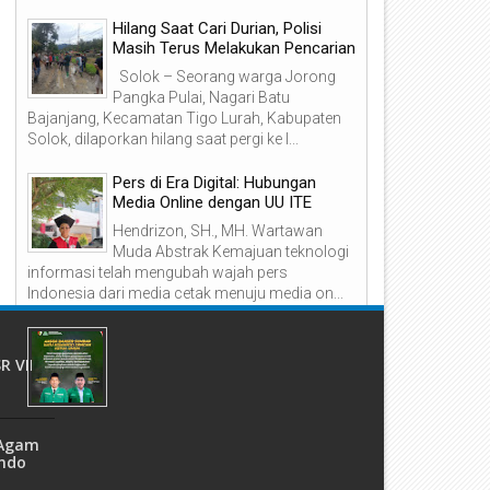
2024
2024
Hilang Saat Cari Durian, Polisi
Masih Terus Melakukan Pencarian
Solok – Seorang warga Jorong
Pangka Pulai, Nagari Batu
Bajanjang, Kecamatan Tigo Lurah, Kabupaten
Solok, dilaporkan hilang saat pergi ke l...
akil Bupati Solok Jon Firman
Dibuka Kemenparekraf RI
andu Jadi Pembicara dalam
Kabupaten Solok Gelar Kari
jang ICCF 2024
Event Nusantara Festival Li
Pers di Era Digital: Hubungan
Danau
Media Online dengan UU ITE
Hendrizon, SH., MH. Wartawan
Muda Abstrak Kemajuan teknologi
informasi telah mengubah wajah pers
Indonesia dari media cetak menuju media on...
ANSOR SUMBAR Satu Komando
dengan Perintah Ketum PP GP
R VII
Ansor
emkab
Padang, netralpost – Pimpinan
Wilayah (PW) Gerakan Pemuda (GP) Ansor
 Agam
Sumatera Barat menegaskan bahwa
indo
organisasi tidak pernah menginstruksi...
Hadiri