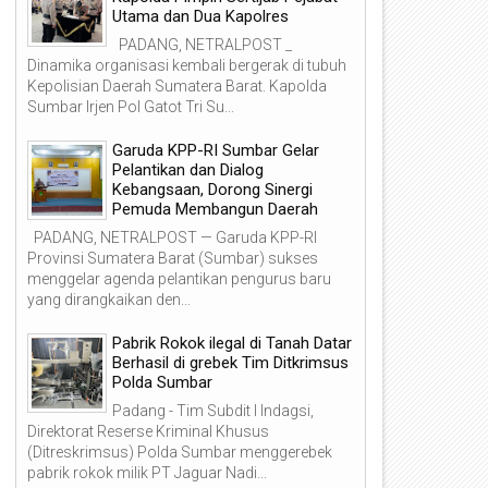
Utama dan Dua Kapolres
PADANG, NETRALPOST _
Dinamika organisasi kembali bergerak di tubuh
Kepolisian Daerah Sumatera Barat. Kapolda
Sumbar Irjen Pol Gatot Tri Su...
Garuda KPP-RI Sumbar Gelar
Pelantikan dan Dialog
Kebangsaan, Dorong Sinergi
Pemuda Membangun Daerah
PADANG, NETRALPOST — Garuda KPP-RI
Provinsi Sumatera Barat (Sumbar) sukses
menggelar agenda pelantikan pengurus baru
yang dirangkaikan den...
Pabrik Rokok ilegal di Tanah Datar
Berhasil di grebek Tim Ditkrimsus
Polda Sumbar
Padang - Tim Subdit I Indagsi,
Direktorat Reserse Kriminal Khusus
(Ditreskrimsus) Polda Sumbar menggerebek
12
11
pabrik rokok milik PT Jaguar Nadi...
Dec
Dec