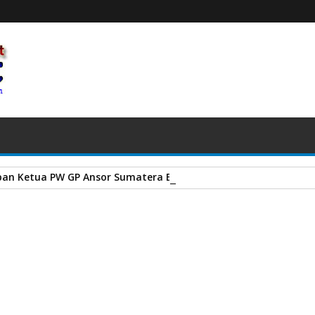
an Ketua PW GP Ansor Sumatera Barat terhadap Muktamar NU
embangunan Infrastruktur melalui DAK
A
+
A
-
Print
Email