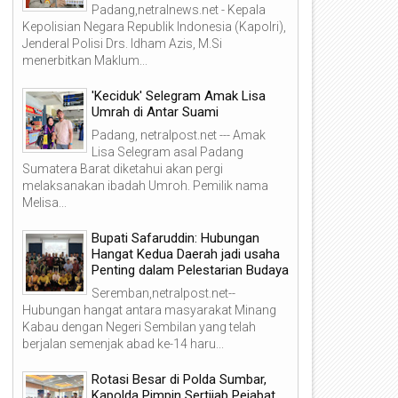
Padang,netralnews.net - Kepala
Kepolisian Negara Republik Indonesia (Kapolri),
Jenderal Polisi Drs. Idham Azis, M.Si
menerbitkan Maklum...
'Keciduk' Selegram Amak Lisa
Umrah di Antar Suami
Padang, netralpost.net --- Amak
Lisa Selegram asal Padang
Sumatera Barat diketahui akan pergi
melaksanakan ibadah Umroh. Pemilik nama
Melisa...
Bupati Safaruddin: Hubungan
Hangat Kedua Daerah jadi usaha
Penting dalam Pelestarian Budaya
Seremban,netralpost.net--
Hubungan hangat antara masyarakat Minang
Kabau dengan Negeri Sembilan yang telah
berjalan semenjak abad ke-14 haru...
Rotasi Besar di Polda Sumbar,
Kapolda Pimpin Sertijab Pejabat