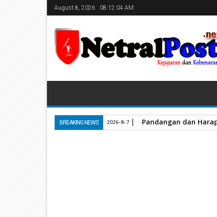
August 8, 2026
08:12:05 AM
Pandangan dan Harap
BREAKING NEWS
2026-8-7
Home
diskominfo Solok
Bupati Solok Dorong P
05
Mar
2024
March 05, 2024