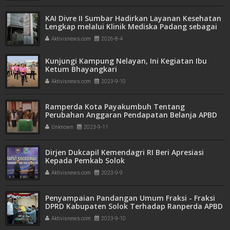
KAI Divre II Sumbar Hadirkan Layanan Kesehatan
Lengkap melalui Klinik Mediska Padang sebagai
Fasilitas Kesehatan Tingkat Pertama (FKTP)
Aktivisnews.com
2026-8-4
Kunjungi Kampung Nelayan, Ini Kegiatan Ibu
Ketum Bhayangkari
Aktivisnews.com
2023-9-10
Ramperda Kota Payakumbuh Tentang
Perubahan Anggaran Pendapatan Belanja APBD
Disetujui
Unknown
2023-9-11
Dirjen Dukcapil Kemendagri RI Beri Apresiasi
Kepada Pemkab Solok
Aktivisnews.com
2023-9-9
Penyampaian Pandangan Umum Fraksi - Fraksi
DPRD Kabupaten Solok Terhadap Ranperda APBD
Tahun 2024
Aktivisnews.com
2023-9-10