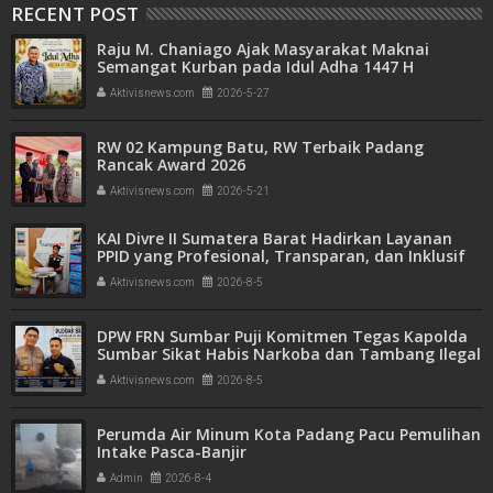
RECENT POST
Raju M. Chaniago Ajak Masyarakat Maknai
Semangat Kurban pada Idul Adha 1447 H
Aktivisnews.com
2026-5-27
RW 02 Kampung Batu, RW Terbaik Padang
Rancak Award 2026
Aktivisnews.com
2026-5-21
KAI Divre II Sumatera Barat Hadirkan Layanan
PPID yang Profesional, Transparan, dan Inklusif
untuk Mempermudah Akses Informasi Publik
Aktivisnews.com
2026-8-5
DPW FRN Sumbar Puji Komitmen Tegas Kapolda
Sumbar Sikat Habis Narkoba dan Tambang Ilegal
Aktivisnews.com
2026-8-5
Perumda Air Minum Kota Padang Pacu Pemulihan
Intake Pasca-Banjir
Admin
2026-8-4