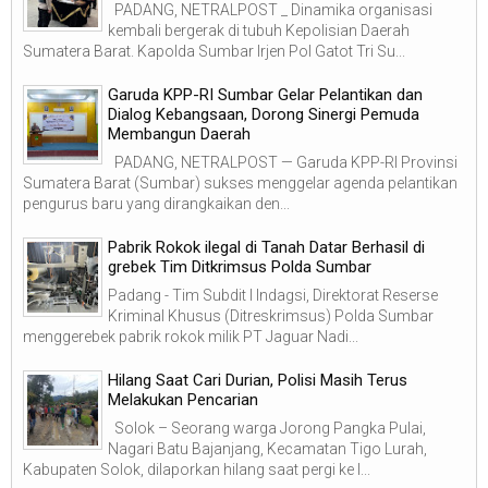
PADANG, NETRALPOST _ Dinamika organisasi
kembali bergerak di tubuh Kepolisian Daerah
Sumatera Barat. Kapolda Sumbar Irjen Pol Gatot Tri Su...
Garuda KPP-RI Sumbar Gelar Pelantikan dan
Dialog Kebangsaan, Dorong Sinergi Pemuda
Membangun Daerah
PADANG, NETRALPOST — Garuda KPP-RI Provinsi
Sumatera Barat (Sumbar) sukses menggelar agenda pelantikan
pengurus baru yang dirangkaikan den...
Pabrik Rokok ilegal di Tanah Datar Berhasil di
grebek Tim Ditkrimsus Polda Sumbar
Padang - Tim Subdit I Indagsi, Direktorat Reserse
Kriminal Khusus (Ditreskrimsus) Polda Sumbar
menggerebek pabrik rokok milik PT Jaguar Nadi...
Hilang Saat Cari Durian, Polisi Masih Terus
Melakukan Pencarian
Solok – Seorang warga Jorong Pangka Pulai,
Nagari Batu Bajanjang, Kecamatan Tigo Lurah,
Kabupaten Solok, dilaporkan hilang saat pergi ke l...