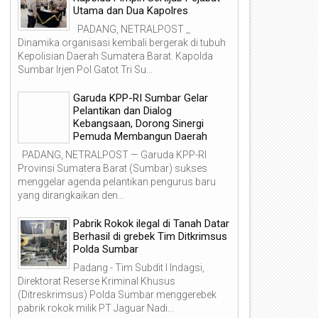
Utama dan Dua Kapolres
PADANG, NETRALPOST _
Dinamika organisasi kembali bergerak di tubuh
Kepolisian Daerah Sumatera Barat. Kapolda
Sumbar Irjen Pol Gatot Tri Su...
Garuda KPP-RI Sumbar Gelar
Pelantikan dan Dialog
Kebangsaan, Dorong Sinergi
Pemuda Membangun Daerah
PADANG, NETRALPOST — Garuda KPP-RI
Provinsi Sumatera Barat (Sumbar) sukses
menggelar agenda pelantikan pengurus baru
yang dirangkaikan den...
Pabrik Rokok ilegal di Tanah Datar
28
06
Berhasil di grebek Tim Ditkrimsus
Mar
Mar
Polda Sumbar
2026
2026
Padang - Tim Subdit I Indagsi,
Direktorat Reserse Kriminal Khusus
(Ditreskrimsus) Polda Sumbar menggerebek
pabrik rokok milik PT Jaguar Nadi...