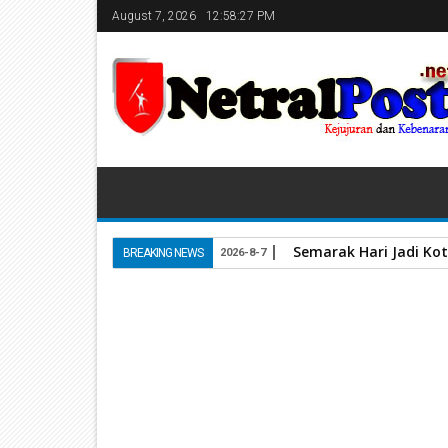
August 7, 2026
12:58:28 PM
Semarak Hari Jadi Kot
BREAKING NEWS
2026-8-7
Home
Pemkab Solok
Diundang Khusus, Bupati E
20
May
2024
May 20, 2024