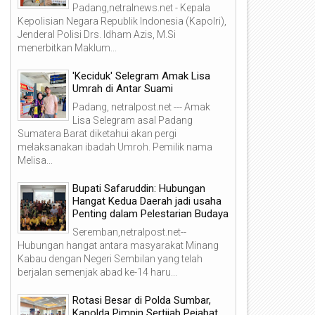
Padang,netralnews.net - Kepala
Kepolisian Negara Republik Indonesia (Kapolri),
Jenderal Polisi Drs. Idham Azis, M.Si
menerbitkan Maklum...
'Keciduk' Selegram Amak Lisa
Umrah di Antar Suami
Padang, netralpost.net --- Amak
Lisa Selegram asal Padang
Sumatera Barat diketahui akan pergi
melaksanakan ibadah Umroh. Pemilik nama
Melisa...
Bupati Safaruddin: Hubungan
Hangat Kedua Daerah jadi usaha
Penting dalam Pelestarian Budaya
Seremban,netralpost.net--
Hubungan hangat antara masyarakat Minang
Kabau dengan Negeri Sembilan yang telah
berjalan semenjak abad ke-14 haru...
Rotasi Besar di Polda Sumbar,
Kapolda Pimpin Sertijab Pejabat