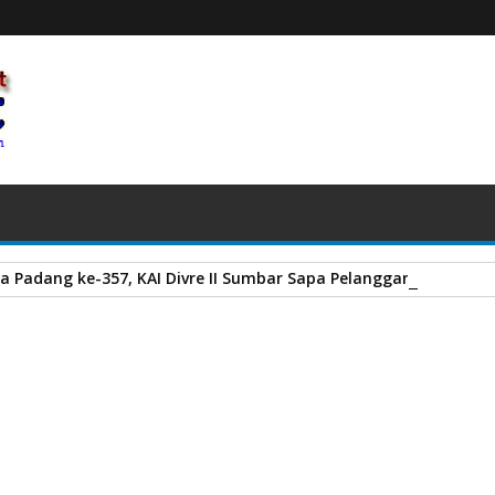
a Padang ke-357, KAI Divre II Sumbar Sapa Pelanggan dengan Be
pyardi Hadiri Halal Bi Halal Perantau Matua, Agam se-Jabodetabek
A
+
A
-
Print
Email