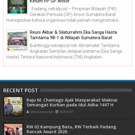
Ketum PP GP Ansor
Padang, netralpost – Pimpinan Wilayah (PW)
Gerakan Pemuda (GP) Ansor Sumatera Barat
menegaskan bahwa organisasi tidak pernah menginstruksi...
Reuni Akbar & Silaturrahmi Eka Sanga Hasta
Tamtama 98-1 di Wilayah Sumatera Barat
Bukittinggi-netralpost.net- Almamater Tamtama
Angkatan Sembilan delapan pertama (Eka Sanga
Hasta) Tentara Nasional Indonesia (TNI) Angkatan...
RECENT POST
Raju M. Chaniago Ajak Masyarakat Maknai
Semangat Kurban pada Idul Adha 1447 H
Aktivisnews.com
2026-5-27
RW 02 Kampung Batu, RW Terbaik Padang
Rancak Award 2026