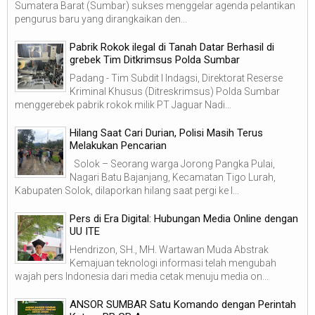
Sumatera Barat (Sumbar) sukses menggelar agenda pelantikan
pengurus baru yang dirangkaikan den...
Pabrik Rokok ilegal di Tanah Datar Berhasil di
grebek Tim Ditkrimsus Polda Sumbar
Padang - Tim Subdit I Indagsi, Direktorat Reserse
Kriminal Khusus (Ditreskrimsus) Polda Sumbar
menggerebek pabrik rokok milik PT Jaguar Nadi...
Hilang Saat Cari Durian, Polisi Masih Terus
Melakukan Pencarian
Solok – Seorang warga Jorong Pangka Pulai,
Nagari Batu Bajanjang, Kecamatan Tigo Lurah,
Kabupaten Solok, dilaporkan hilang saat pergi ke l...
Pers di Era Digital: Hubungan Media Online dengan
UU ITE
Hendrizon, SH., MH. Wartawan Muda Abstrak
Kemajuan teknologi informasi telah mengubah
wajah pers Indonesia dari media cetak menuju media on...
ANSOR SUMBAR Satu Komando dengan Perintah