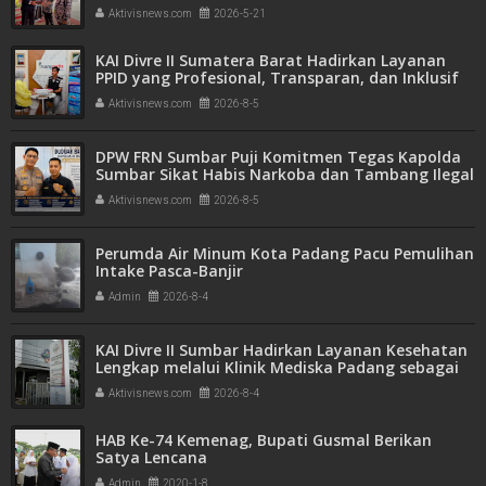
Aktivisnews.com
2026-5-21
KAI Divre II Sumatera Barat Hadirkan Layanan
PPID yang Profesional, Transparan, dan Inklusif
untuk Mempermudah Akses Informasi Publik
Aktivisnews.com
2026-8-5
DPW FRN Sumbar Puji Komitmen Tegas Kapolda
Sumbar Sikat Habis Narkoba dan Tambang Ilegal
Aktivisnews.com
2026-8-5
Perumda Air Minum Kota Padang Pacu Pemulihan
Intake Pasca-Banjir
Admin
2026-8-4
KAI Divre II Sumbar Hadirkan Layanan Kesehatan
Lengkap melalui Klinik Mediska Padang sebagai
Fasilitas Kesehatan Tingkat Pertama (FKTP)
Aktivisnews.com
2026-8-4
HAB Ke-74 Kemenag, Bupati Gusmal Berikan
Satya Lencana
Admin
2020-1-8