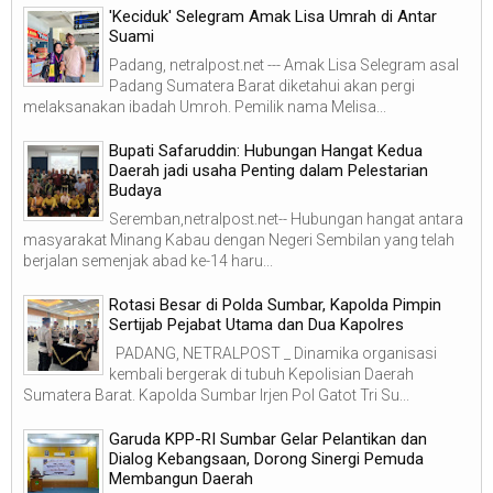
'Keciduk' Selegram Amak Lisa Umrah di Antar
Suami
Padang, netralpost.net --- Amak Lisa Selegram asal
Padang Sumatera Barat diketahui akan pergi
melaksanakan ibadah Umroh. Pemilik nama Melisa...
Bupati Safaruddin: Hubungan Hangat Kedua
Daerah jadi usaha Penting dalam Pelestarian
Budaya
Seremban,netralpost.net-- Hubungan hangat antara
masyarakat Minang Kabau dengan Negeri Sembilan yang telah
berjalan semenjak abad ke-14 haru...
Rotasi Besar di Polda Sumbar, Kapolda Pimpin
Sertijab Pejabat Utama dan Dua Kapolres
PADANG, NETRALPOST _ Dinamika organisasi
kembali bergerak di tubuh Kepolisian Daerah
Sumatera Barat. Kapolda Sumbar Irjen Pol Gatot Tri Su...
Garuda KPP-RI Sumbar Gelar Pelantikan dan
Dialog Kebangsaan, Dorong Sinergi Pemuda
Membangun Daerah