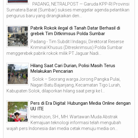
PADANG, NETRALPOST — Garuda KPP-RI Provinsi
Sumatera Barat (Sumbar) sukses menggelar agenda pelantikan
pengurus baru yang dirangkaikan den...
Pabrik Rokok ilegal di Tanah Datar Berhasil di
grebek Tim Ditkrimsus Polda Sumbar
Padang - Tim Subdit I Indagsi, Direktorat Reserse
Kriminal Khusus (Ditreskrimsus) Polda Sumbar
menggerebek pabrik rokok milik PT Jaguar Nadi...
Hilang Saat Cari Durian, Polisi Masih Terus
Melakukan Pencarian
Solok – Seorang warga Jorong Pangka Pulai,
Nagari Batu Bajanjang, Kecamatan Tigo Lurah,
Kabupaten Solok, dilaporkan hilang saat pergi ke l...
Pers di Era Digital: Hubungan Media Online dengan
UU ITE
Hendrizon, SH., MH. Wartawan Muda Abstrak
Kemajuan teknologi informasi telah mengubah
wajah pers Indonesia dari media cetak menuju media on...