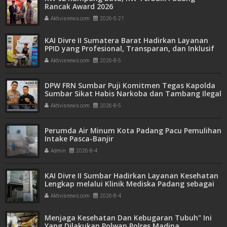
Rancak Award 2026
Aktivisnews.com
2026-5-21
KAI Divre II Sumatera Barat Hadirkan Layanan
PPID yang Profesional, Transparan, dan Inklusif
untuk Mempermudah Akses Informasi Publik
Aktivisnews.com
2026-8-5
DPW FRN Sumbar Puji Komitmen Tegas Kapolda
Sumbar Sikat Habis Narkoba dan Tambang Ilegal
Aktivisnews.com
2026-8-5
Perumda Air Minum Kota Padang Pacu Pemulihan
Intake Pasca-Banjir
Admin
2026-8-4
KAI Divre II Sumbar Hadirkan Layanan Kesehatan
Lengkap melalui Klinik Mediska Padang sebagai
Fasilitas Kesehatan Tingkat Pertama (FKTP)
Aktivisnews.com
2026-8-4
Menjaga Kesehatan Dan Kebugaran Tubuh" Ini
Yang Dilakukan Polwan Polres Madina