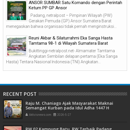
ANSOR SUMBAR Satu Komando dengan Perintah
Ketum PP GP Ansor
Padang, netralpost – Pimpinan Wilayah (PW)
Gerakan Pemuda (GP) Ansor Sumatera Barat
menegaskan bahwa organisasi tidak pernah menginstruksi...
Reuni Akbar & Silaturrahmi Eka Sanga Hasta
Tamtama 98-1 di Wilayah Sumatera Barat
Bukittinggi-netralpost.net- Almamater Tamtama
Angkatan Sembilan delapan pertama (Eka Sanga
Hasta) Tentara Nasional Indonesia (TNI) Angkatan...
RECENT POST
Raju M. Chaniago Ajak Masyarakat Maknai
Semangat Kurban pada Idul Adha 1447 H
Aktivisnews.com
2026-5-27
RW 02 Kampung Batu, RW Terbaik Padang