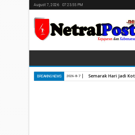
August 7, 2026
07:23:56 PM
Semarak Hari Jadi Kot
BREAKING NEWS
2026-8-7
Home
KJI Sumbar
Kepengurusan DPP-KJI dan 
30
Jun
2024
June 30, 2024