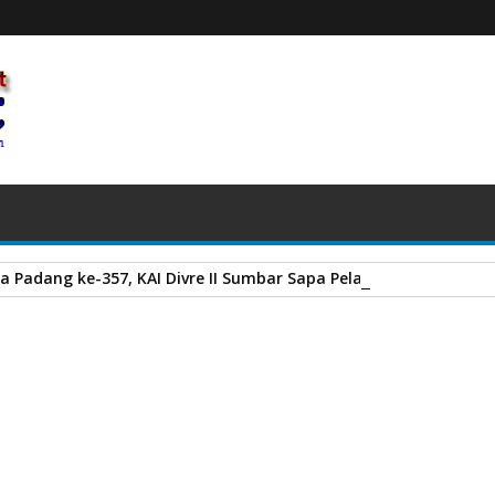
a Padang ke-357, KAI Divre II Sumbar Sapa Pelanggan dengan Be
DPW Sumbar Periode 2024 - 2027 Resmi Dikukuhkan
A
+
A
-
Print
Email