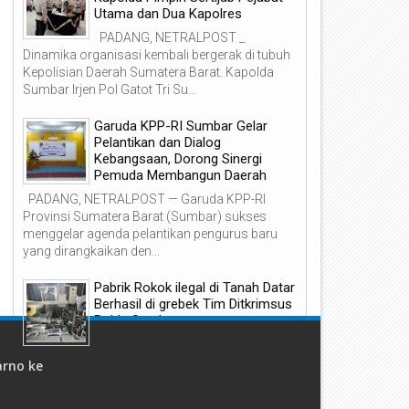
Utama dan Dua Kapolres
PADANG, NETRALPOST _
Dinamika organisasi kembali bergerak di tubuh
Kepolisian Daerah Sumatera Barat. Kapolda
Sumbar Irjen Pol Gatot Tri Su...
Garuda KPP-RI Sumbar Gelar
Pelantikan dan Dialog
Kebangsaan, Dorong Sinergi
Pemuda Membangun Daerah
PADANG, NETRALPOST — Garuda KPP-RI
Provinsi Sumatera Barat (Sumbar) sukses
menggelar agenda pelantikan pengurus baru
yang dirangkaikan den...
Pabrik Rokok ilegal di Tanah Datar
Berhasil di grebek Tim Ditkrimsus
Polda Sumbar
Padang - Tim Subdit I Indagsi,
Direktorat Reserse Kriminal Khusus
rno ke
(Ditreskrimsus) Polda Sumbar menggerebek
un 1957
pabrik rokok milik PT Jaguar Nadi...