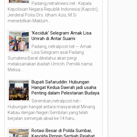
Padang,netralnews.net - Kepala
Kepolisian Negara Republik Indonesia (Kapolri),
Jenderal Polisi Drs. Idham Azis, M.Si
menerbitkan Maklum...
'Keciduk' Selegram Amak Lisa
Umrah di Antar Suami
Padang, netralpost.net --- Amak
Lisa Selegram asal Padang
Sumatera Barat diketahui akan pergi
melaksanakan ibadah Umroh. Pemilik nama
Melisa...
Bupati Safaruddin: Hubungan
Hangat Kedua Daerah jadi usaha
Penting dalam Pelestarian Budaya
Seremban,netralpost.net--
Hubungan hangat antara masyarakat Minang
Kabau dengan Negeri Sembilan yang telah
berjalan semenjak abad ke-14 haru...
Rotasi Besar di Polda Sumbar,
Kapolda Pimpin Sertijab Pejabat