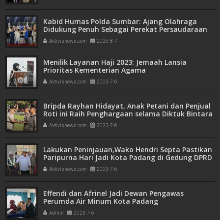
Kabid Humas Polda Sumbar: Ajang Olahraga
Didukung Penuh Sebagai Perekat Persaudaraan
dan Kamtibmas
Aktivisnews.com
2026-8-7
Menilik Layanan Haji 2023: Jemaah Lansia
Prioritas Kementerian Agama
Aktivisnews.com
2023-7-6
Bripda Rayhan Hidayat, Anak Petani dan Penjual
Roti ini Raih Penghargaan selama Diktuk Bintara
Polri
Aktivisnews.com
2023-7-6
Lakukan Peninjauan,Wako Hendri Septa Pastikan
Paripurna Hari Jadi Kota Padang di Gedung DPRD
yang Baru
Aktivisnews.com
2023-7-6
Effendi dan Afrinel Jadi Dewan Pengawas
Perumda Air Minum Kota Padang
Admin
2023-7-6