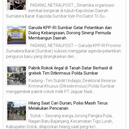
PADANG, NETRALPOST _ Dinamika organisasi
kembali bergerak di tubuh Kepolisian Daerah
Sumatera Barat. Kapolda Sumbar Irjen Pol Gatot Tri Su...
Garuda KPP-RI Sumbar Gelar Pelantikan dan
Dialog Kebangsaan, Dorong Sinergi Pemuda
Membangun Daerah
PADANG, NETRALPOST — Garuda KPP-RI Provinsi
Sumatera Barat (Sumbar) sukses menggelar agenda pelantikan
pengurus baru yang dirangkaikan den...
Pabrik Rokok ilegal di Tanah Datar Berhasil di
grebek Tim Ditkrimsus Polda Sumbar
Padang - Tim Subdit I Indagsi, Direktorat Reserse
Kriminal Khusus (Ditreskrimsus) Polda Sumbar
menggerebek pabrik rokok milik PT Jaguar Nadi...
Hilang Saat Cari Durian, Polisi Masih Terus
Melakukan Pencarian
Solok – Seorang warga Jorong Pangka Pulai,
Nagari Batu Bajanjang, Kecamatan Tigo Lurah,
Kabupaten Solok, dilaporkan hilang saat pergi ke l...