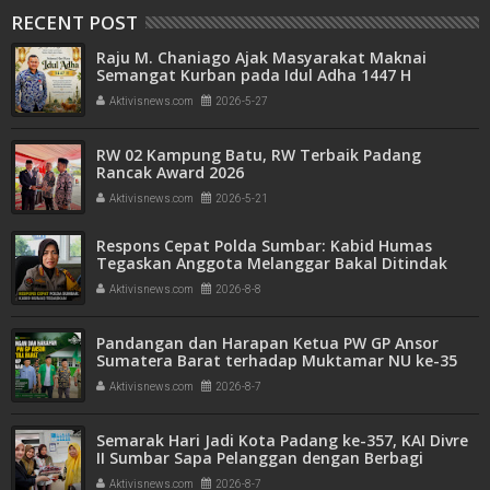
RECENT POST
Raju M. Chaniago Ajak Masyarakat Maknai
Semangat Kurban pada Idul Adha 1447 H
Aktivisnews.com
2026-5-27
RW 02 Kampung Batu, RW Terbaik Padang
Rancak Award 2026
Aktivisnews.com
2026-5-21
Respons Cepat Polda Sumbar: Kabid Humas
Tegaskan Anggota Melanggar Bakal Ditindak
Tegas
Aktivisnews.com
2026-8-8
Pandangan dan Harapan Ketua PW GP Ansor
Sumatera Barat terhadap Muktamar NU ke-35
Aktivisnews.com
2026-8-7
Semarak Hari Jadi Kota Padang ke-357, KAI Divre
II Sumbar Sapa Pelanggan dengan Berbagi
Apresiasi di Stasiun Padang
Aktivisnews.com
2026-8-7