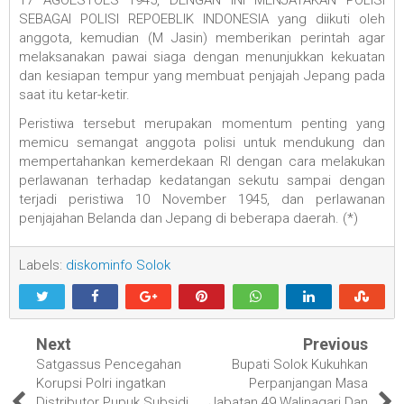
17 AGOESTOES 1945, DENGAN INI MENJATAKAN POLISI
SEBAGAI POLISI REPOEBLIK INDONESIA yang diikuti oleh
anggota, kemudian (M Jasin) memberikan perintah agar
melaksanakan pawai siaga dengan menunjukkan kekuatan
dan kesiapan tempur yang membuat penjajah Jepang pada
saat itu ketar-ketir.
Peristiwa tersebut merupakan momentum penting yang
memicu semangat anggota polisi untuk mendukung dan
mempertahankan kemerdekaan RI dengan cara melakukan
perlawanan terhadap kedatangan sekutu sampai dengan
terjadi peristiwa 10 November 1945, dan perlawanan
penjajahan Belanda dan Jepang di beberapa daerah. (*)
Labels:
diskominfo Solok
Next
Previous
Satgassus Pencegahan
Bupati Solok Kukuhkan
Korupsi Polri ingatkan
Perpanjangan Masa
Distributor Pupuk Subsidi
Jabatan 49 Walinagari Dan