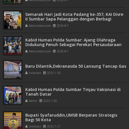
Aktivisnews.com
2026-8-7
Semarak Hari Jadi Kota Padang ke-357, KAI Divre
II Sumbar Sapa Pelanggan dengan Berbagi
Apresiasi di Stasiun Padang
Aktivisnews.com
2026-8-7
Kabid Humas Polda Sumbar: Ajang Olahraga
Didukung Penuh Sebagai Perekat Persaudaraan
dan Kamtibmas
Aktivisnews.com
2026-8-7
Baru Dilantik,Dekranasda 50 Lansung Tancap Gas
Unknown
2022-1-20
Kabid Humas Polda Sumbar Tinjau Vaksinasi di
Tanah Datar
Admin
2022-1-20
Bupati Syafaruddin,UMSB Berperan Strategis
Bagi 50 Kota
Unknown
2022-1-21