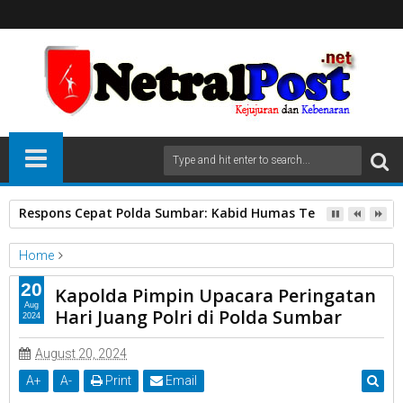
Respons Cepat Polda Sumbar: Kabid Humas Tegaskan Anggo
Home
diskominfo Solok
20
Kapolda Pimpin Upacara Peringatan
Kapolda Pimpin Upacara Peringatan Hari Juang Polri di Polda
Aug
Hari Juang Polri di Polda Sumbar
2024
Sumbar
August 20, 2024
A
+
A
-
Print
Email