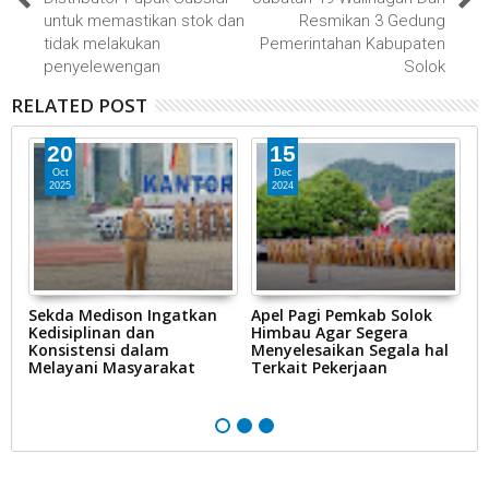
untuk memastikan stok dan
Resmikan 3 Gedung
tidak melakukan
Pemerintahan Kabupaten
penyelewengan
Solok
RELATED POST
20
15
Oct
Dec
2025
2024
Sekda Medison Ingatkan
Apel Pagi Pemkab Solok
R
Kedisiplinan dan
Himbau Agar Segera
B
t
Konsistensi dalam
Menyelesaikan Segala hal
K
Melayani Masyarakat
Terkait Pekerjaan
R
T
P