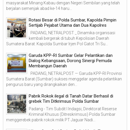
masyarakat Minang Kabau dengan Negeri Sembilan yang telah
berjalan semenjak abad ke-14 haru...
Rotasi Besar di Polda Sumbar, Kapolda Pimpin
Sertijab Pejabat Utama dan Dua Kapolres
PADANG, NETRALPOST _ Dinamika organisasi
kembali bergerak di tubuh Kepolisian Daerah
Sumatera Barat. Kapolda Sumbar Irjen Pol Gatot Tri Su...
Garuda KPP-RI Sumbar Gelar Pelantikan dan
Dialog Kebangsaan, Dorong Sinergi Pemuda
Membangun Daerah
PADANG, NETRALPOST — Garuda KPP-RI Provinsi
Sumatera Barat (Sumbar) sukses menggelar agenda pelantikan
pengurus baru yang dirangkaikan den...
Pabrik Rokok ilegal di Tanah Datar Berhasil di
grebek Tim Ditkrimsus Polda Sumbar
Padang - Tim Subdit I Indagsi, Direktorat Reserse
Kriminal Khusus (Ditreskrimsus) Polda Sumbar
menggerebek pabrik rokok milik PT Jaguar Nadi...