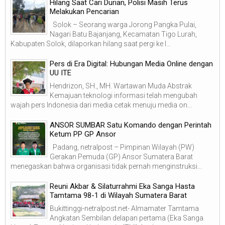
Hilang Saat Cari Durian, Polisi Masih Terus
Melakukan Pencarian
Solok – Seorang warga Jorong Pangka Pulai,
Nagari Batu Bajanjang, Kecamatan Tigo Lurah,
Kabupaten Solok, dilaporkan hilang saat pergi ke l...
Pers di Era Digital: Hubungan Media Online dengan
UU ITE
Hendrizon, SH., MH. Wartawan Muda Abstrak
Kemajuan teknologi informasi telah mengubah
wajah pers Indonesia dari media cetak menuju media on...
ANSOR SUMBAR Satu Komando dengan Perintah
Ketum PP GP Ansor
Padang, netralpost – Pimpinan Wilayah (PW)
Gerakan Pemuda (GP) Ansor Sumatera Barat
menegaskan bahwa organisasi tidak pernah menginstruksi...
Reuni Akbar & Silaturrahmi Eka Sanga Hasta
Tamtama 98-1 di Wilayah Sumatera Barat
Bukittinggi-netralpost.net- Almamater Tamtama
Angkatan Sembilan delapan pertama (Eka Sanga