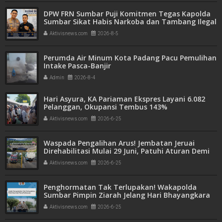
DPW FRN Sumbar Puji Komitmen Tegas Kapolda
Sumbar Sikat Habis Narkoba dan Tambang Ilegal
Aktivisnews.com
2026-8-5
Perumda Air Minum Kota Padang Pacu Pemulihan
Intake Pasca-Banjir
Admin
2026-8-4
Hari Asyura, KA Pariaman Ekspres Layani 6.082
Pelanggan, Okupansi Tembus 143%
Aktivisnews.com
2026-6-25
Waspada Pengalihan Arus! Jembatan Jeruai
Direhabilitasi Mulai 29 Juni, Patuhi Aturan Demi
Keselamatan Bersama
Aktivisnews.com
2026-6-25
Penghormatan Tak Terlupakan! Wakapolda
Sumbar Pimpin Ziarah Jelang Hari Bhayangkara
ke-80
Aktivisnews.com
2026-6-25