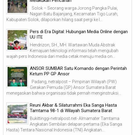
Melakukan Pencarian
Solok – Seorang warga Jorong Pangka Pulai,
Nagari Batu Bajanjang, Kecamatan Tigo Lurah,
Kabupaten Solok, dilaporkan hilang saat pergi ke l...
Pers di Era Digital: Hubungan Media Online dengan
UU ITE
Hendrizon, SH., MH. Wartawan Muda Abstrak
Kemajuan teknologi informasi telah mengubah
wajah pers Indonesia dari media cetak menuju media on...
ANSOR SUMBAR Satu Komando dengan Perintah
Ketum PP GP Ansor
Padang, netralpost – Pimpinan Wilayah (PW)
Gerakan Pemuda (GP) Ansor Sumatera Barat
menegaskan bahwa organisasi tidak pernah menginstruksi...
Reuni Akbar & Silaturrahmi Eka Sanga Hasta
Tamtama 98-1 di Wilayah Sumatera Barat
Bukittinggi-netralpost.net- Almamater Tamtama
Angkatan Sembilan delapan pertama (Eka Sanga
Hasta) Tentara Nasional Indonesia (TNI) Angkatan...