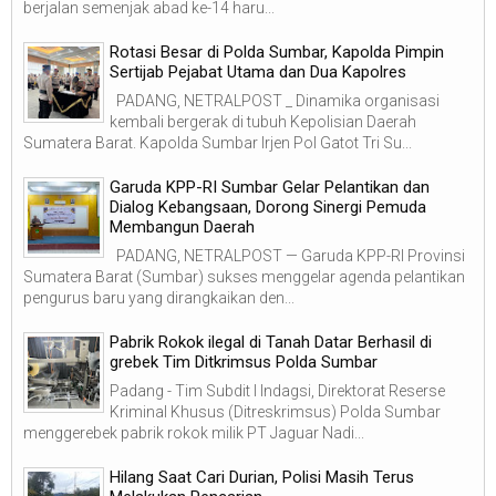
berjalan semenjak abad ke-14 haru...
Rotasi Besar di Polda Sumbar, Kapolda Pimpin
Sertijab Pejabat Utama dan Dua Kapolres
PADANG, NETRALPOST _ Dinamika organisasi
kembali bergerak di tubuh Kepolisian Daerah
Sumatera Barat. Kapolda Sumbar Irjen Pol Gatot Tri Su...
Garuda KPP-RI Sumbar Gelar Pelantikan dan
Dialog Kebangsaan, Dorong Sinergi Pemuda
Membangun Daerah
PADANG, NETRALPOST — Garuda KPP-RI Provinsi
Sumatera Barat (Sumbar) sukses menggelar agenda pelantikan
pengurus baru yang dirangkaikan den...
Pabrik Rokok ilegal di Tanah Datar Berhasil di
grebek Tim Ditkrimsus Polda Sumbar
Padang - Tim Subdit I Indagsi, Direktorat Reserse
Kriminal Khusus (Ditreskrimsus) Polda Sumbar
menggerebek pabrik rokok milik PT Jaguar Nadi...
Hilang Saat Cari Durian, Polisi Masih Terus