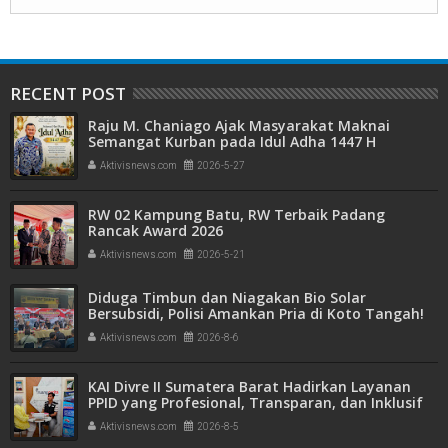
RECENT POST
Raju M. Chaniago Ajak Masyarakat Maknai
Semangat Kurban pada Idul Adha 1447 H
Aktivisnews.com
2026-5-27
RW 02 Kampung Batu, RW Terbaik Padang
Rancak Award 2026
Aktivisnews.com
2026-5-21
Diduga Timbun dan Niagakan Bio Solar
Bersubsidi, Polisi Amankan Pria di Koto Tangah!
1.350 Liter BBM Disita
Aktivisnews.com
2026-8-6
KAI Divre II Sumatera Barat Hadirkan Layanan
PPID yang Profesional, Transparan, dan Inklusif
untuk Mempermudah Akses Informasi Publik
Aktivisnews.com
2026-8-5