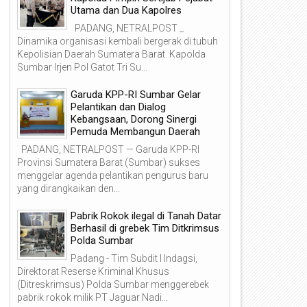
Utama dan Dua Kapolres
PADANG, NETRALPOST _
Dinamika organisasi kembali bergerak di tubuh
Kepolisian Daerah Sumatera Barat. Kapolda
Sumbar Irjen Pol Gatot Tri Su...
Garuda KPP-RI Sumbar Gelar
Pelantikan dan Dialog
Kebangsaan, Dorong Sinergi
Pemuda Membangun Daerah
PADANG, NETRALPOST — Garuda KPP-RI
Provinsi Sumatera Barat (Sumbar) sukses
menggelar agenda pelantikan pengurus baru
yang dirangkaikan den...
Pabrik Rokok ilegal di Tanah Datar
Berhasil di grebek Tim Ditkrimsus
Polda Sumbar
26
16
Nov
Nov
Padang - Tim Subdit I Indagsi,
2025
2025
Direktorat Reserse Kriminal Khusus
(Ditreskrimsus) Polda Sumbar menggerebek
pabrik rokok milik PT Jaguar Nadi...