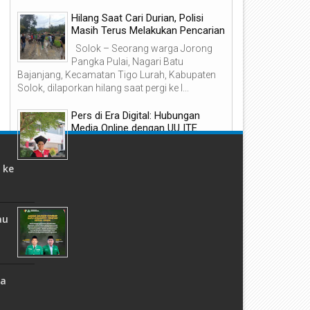
Hilang Saat Cari Durian, Polisi
Masih Terus Melakukan Pencarian
PK 2.1 Imbau Pengendara Agar
Sudah Rusak Parah, Jalan
Solok – Seorang warga Jorong
aspada Karena di Jalan By Pass
Mangunsarkoro Bakal
adang Penuh Jalan Berlubang
Dimuluskan
Pangka Pulai, Nagari Batu
kibat Banjir!
Bajanjang, Kecamatan Tigo Lurah, Kabupaten
Solok, dilaporkan hilang saat pergi ke l...
Pers di Era Digital: Hubungan
Media Online dengan UU ITE
Hendrizon, SH., MH. Wartawan
Muda Abstrak Kemajuan teknologi
 ke
informasi telah mengubah wajah pers
Jaga
Indonesia dari media cetak menuju media on...
ANSOR SUMBAR Satu Komando
au
dengan Perintah Ketum PP GP
Ansor
Covid-
Padang, netralpost – Pimpinan
Wilayah (PW) Gerakan Pemuda (GP) Ansor
da
Sumatera Barat menegaskan bahwa
organisasi tidak pernah menginstruksi...
ngka