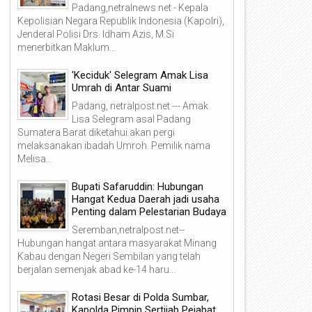
Padang,netralnews.net - Kepala
Kepolisian Negara Republik Indonesia (Kapolri),
Jenderal Polisi Drs. Idham Azis, M.Si
menerbitkan Maklum...
'Keciduk' Selegram Amak Lisa
Umrah di Antar Suami
Padang, netralpost.net --- Amak
Lisa Selegram asal Padang
Sumatera Barat diketahui akan pergi
melaksanakan ibadah Umroh. Pemilik nama
Melisa...
Bupati Safaruddin: Hubungan
Hangat Kedua Daerah jadi usaha
Penting dalam Pelestarian Budaya
Seremban,netralpost.net--
Hubungan hangat antara masyarakat Minang
Kabau dengan Negeri Sembilan yang telah
berjalan semenjak abad ke-14 haru...
Rotasi Besar di Polda Sumbar,
Kapolda Pimpin Sertijab Pejabat