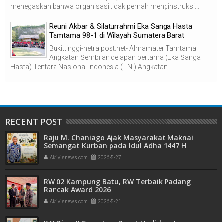
menegaskan bahwa organisasi tidak pernah menginstruksi...
Reuni Akbar & Silaturrahmi Eka Sanga Hasta
Tamtama 98-1 di Wilayah Sumatera Barat
Bukittinggi-netralpost.net- Almamater Tamtama
Angkatan Sembilan delapan pertama (Eka Sanga
Hasta) Tentara Nasional Indonesia (TNI) Angkatan...
RECENT POST
Raju M. Chaniago Ajak Masyarakat Maknai
Semangat Kurban pada Idul Adha 1447 H
Aktivisnews.com
2026-5-27
RW 02 Kampung Batu, RW Terbaik Padang
Rancak Award 2026
Aktivisnews.com
2026-5-21