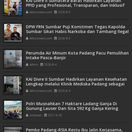
KAI Divre II Sumatera Barat Hadirkan Layanan
PPID yang Profesional, Transparan, dan Inklusif
untuk Mempermudah Akses Informasi Publik
Aktivisnews.com
2026-8-5
DPW FRN Sumbar Puji Komitmen Tegas Kapolda
Sumbar Sikat Habis Narkoba dan Tambang Ilegal
Aktivisnews.com
2026-8-5
Perumda Air Minum Kota Padang Pacu Pemulihan
Intake Pasca-Banjir
Admin
2026-8-4
KAI Divre II Sumbar Hadirkan Layanan Kesehatan
Lengkap melalui Klinik Mediska Padang sebagai
Fasilitas Kesehatan Tingkat Pertama (FKTP)
Aktivisnews.com
2026-8-4
Polri Musnahkan 7 Haktare Ladang Ganja Di
Gunung Lauser Dan Sita 592 Kg Ganja Kering
Unknown
2021-6-30
Pemko Padang-RSIA Restu Ibu Jalin Kerjasama,