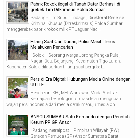
Pabrik Rokok ilegal di Tanah Datar Berhasil di
grebek Tim Ditkrimsus Polda Sumbar
Padang - Tim Subdit I Indagsi, Direktorat Reserse
Kriminal Khusus (Ditreskrimsus) Polda Sumbar
menggerebek pabrik rokok milik PT Jaguar Nadi...
Hilang Saat Cari Durian, Polisi Masih Terus
Melakukan Pencarian
Solok – Seorang warga Jorong Pangka Pulai,
Nagari Batu Bajanjang, Kecamatan Tigo Lurah,
Kabupaten Solok, dilaporkan hilang saat pergi ke l...
Pers di Era Digital: Hubungan Media Online dengan
UU ITE
Hendrizon, SH., MH. Wartawan Muda Abstrak
Kemajuan teknologi informasi telah mengubah
wajah pers Indonesia dari media cetak menuju media on...
ANSOR SUMBAR Satu Komando dengan Perintah
Ketum PP GP Ansor
Padang, netralpost – Pimpinan Wilayah (PW)
Gerakan Pemuda (GP) Ansor Sumatera Barat