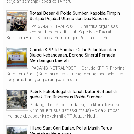
berjalan semenjak abad ke-14 haru...
Rotasi Besar di Polda Sumbar, Kapolda Pimpin
Sertijab Pejabat Utama dan Dua Kapolres
PADANG, NETRALPOST _ Dinamika organisasi
kembali bergerak di tubuh Kepolisian Daerah
Sumatera Barat. Kapolda Sumbar Irjen Pol Gatot Tri Su...
Garuda KPP-RI Sumbar Gelar Pelantikan dan
Dialog Kebangsaan, Dorong Sinergi Pemuda
Membangun Daerah
PADANG, NETRALPOST — Garuda KPP-RI Provinsi
Sumatera Barat (Sumbar) sukses menggelar agenda pelantikan
pengurus baru yang dirangkaikan den...
Pabrik Rokok ilegal di Tanah Datar Berhasil di
grebek Tim Ditkrimsus Polda Sumbar
Padang - Tim Subdit I Indagsi, Direktorat Reserse
Kriminal Khusus (Ditreskrimsus) Polda Sumbar
menggerebek pabrik rokok milik PT Jaguar Nadi...
Hilang Saat Cari Durian, Polisi Masih Terus
Melakukan Pencarian