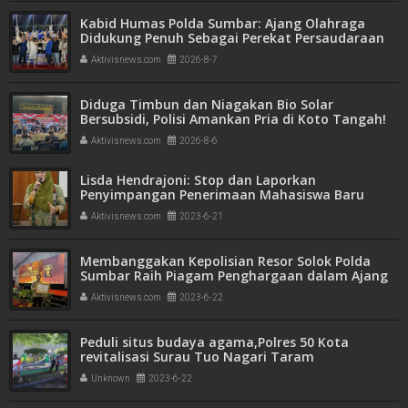
Kabid Humas Polda Sumbar: Ajang Olahraga
Didukung Penuh Sebagai Perekat Persaudaraan
dan Kamtibmas
Aktivisnews.com
2026-8-7
Diduga Timbun dan Niagakan Bio Solar
Bersubsidi, Polisi Amankan Pria di Koto Tangah!
1.350 Liter BBM Disita
Aktivisnews.com
2026-8-6
Lisda Hendrajoni: Stop dan Laporkan
Penyimpangan Penerimaan Mahasiswa Baru
Aktivisnews.com
2023-6-21
Membanggakan Kepolisian Resor Solok Polda
Sumbar Raih Piagam Penghargaan dalam Ajang
Kompolnas Awards 2023
Aktivisnews.com
2023-6-22
Peduli situs budaya agama,Polres 50 Kota
revitalisasi Surau Tuo Nagari Taram
Unknown
2023-6-22