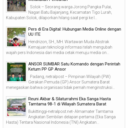
Solok – Seorang warga Jorong Pangka Pulai,
Nagari Batu Bajanjang, Kecamatan Tigo Lurah,
Kabupaten Solok, dilaporkan hilang saat pergi ke l...
Pers di Era Digital: Hubungan Media Online dengan
UU ITE
Hendrizon, SH., MH. Wartawan Muda Abstrak
Kemajuan teknologi informasi telah mengubah
wajah pers Indonesia dari media cetak menuju media on...
ANSOR SUMBAR Satu Komando dengan Perintah
Ketum PP GP Ansor
Padang, netralpost – Pimpinan Wilayah (PW)
Gerakan Pemuda (GP) Ansor Sumatera Barat
menegaskan bahwa organisasi tidak pernah menginstruksi...
Reuni Akbar & Silaturrahmi Eka Sanga Hasta
Tamtama 98-1 di Wilayah Sumatera Barat
Bukittinggi-netralpost.net- Almamater Tamtama
Angkatan Sembilan delapan pertama (Eka Sanga
Hasta) Tentara Nasional Indonesia (TNI) Angkatan...