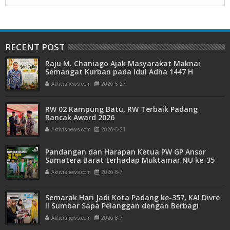
RECENT POST
Raju M. Chaniago Ajak Masyarakat Maknai
Semangat Kurban pada Idul Adha 1447 H
Aktivisnews.com
2026-5-27
RW 02 Kampung Batu, RW Terbaik Padang
Rancak Award 2026
Aktivisnews.com
2026-5-21
Pandangan dan Harapan Ketua PW GP Ansor
Sumatera Barat terhadap Muktamar NU ke-35
Aktivisnews.com
2026-8-7
Semarak Hari Jadi Kota Padang ke-357, KAI Divre
II Sumbar Sapa Pelanggan dengan Berbagi
Apresiasi di Stasiun Padang
Aktivisnews.com
2026-8-7