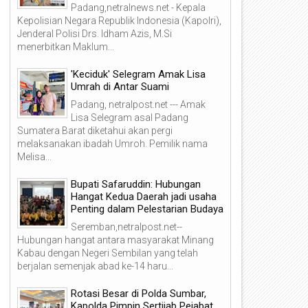
Padang,netralnews.net - Kepala
Kepolisian Negara Republik Indonesia (Kapolri),
Jenderal Polisi Drs. Idham Azis, M.Si
menerbitkan Maklum...
'Keciduk' Selegram Amak Lisa
Umrah di Antar Suami
Padang, netralpost.net --- Amak
Lisa Selegram asal Padang
18
10
Sumatera Barat diketahui akan pergi
Jun
May
melaksanakan ibadah Umroh. Pemilik nama
2026
2026
Melisa...
Bupati Safaruddin: Hubungan
Hangat Kedua Daerah jadi usaha
Penting dalam Pelestarian Budaya
Seremban,netralpost.net--
akti Sosial HUT Bhayangkara,
Hadirkan Samsat KiosK, Kap
itreskrimsus Polda Sumbar
Sumbar: Berikan Kemudahan
Hubungan hangat antara masyarakat Minang
antu Sumur Bor di Masjid Al-
Pelayanan Modern bagi
Kabau dengan Negeri Sembilan yang telah
khlas
Masyarakat
berjalan semenjak abad ke-14 haru...
Rotasi Besar di Polda Sumbar,
Kapolda Pimpin Sertijab Pejabat