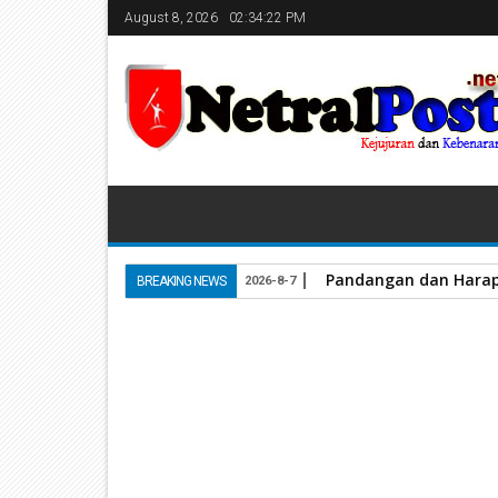
August 8, 2026
02:34:22 PM
Pandangan dan Harap
BREAKING NEWS
2026-8-7
Home
Kapolda Sumbar
Libur Nataru, Kapolri P
24
Dec
2024
December 24, 2024