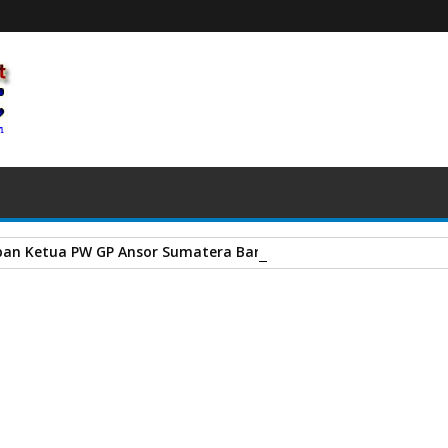
an Ketua PW GP Ansor Sumatera Barat terhadap Muktamar NU
erintahkan Jajaran Antisipasi Mobilitas Warga di Kawasan Anyer
A
+
A
-
Print
Email