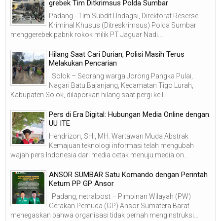
grebek Tim Ditkrimsus Polda Sumbar
Padang - Tim Subdit I Indagsi, Direktorat Reserse
Kriminal Khusus (Ditreskrimsus) Polda Sumbar
menggerebek pabrik rokok milik PT Jaguar Nadi...
Hilang Saat Cari Durian, Polisi Masih Terus
Melakukan Pencarian
Solok – Seorang warga Jorong Pangka Pulai,
Nagari Batu Bajanjang, Kecamatan Tigo Lurah,
Kabupaten Solok, dilaporkan hilang saat pergi ke l...
Pers di Era Digital: Hubungan Media Online dengan
UU ITE
Hendrizon, SH., MH. Wartawan Muda Abstrak
Kemajuan teknologi informasi telah mengubah
wajah pers Indonesia dari media cetak menuju media on...
ANSOR SUMBAR Satu Komando dengan Perintah
Ketum PP GP Ansor
Padang, netralpost – Pimpinan Wilayah (PW)
Gerakan Pemuda (GP) Ansor Sumatera Barat
menegaskan bahwa organisasi tidak pernah menginstruksi...