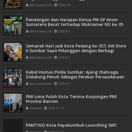
Tegas
Aktivisnews.com
2026-8-8
Pandangan dan Harapan Ketua PW GP Ansor
Sumatera Barat terhadap Muktamar NU ke-35
Aktivisnews.com
2026-8-7
Semarak Hari Jadi Kota Padang ke-357, KAI Divre
II Sumbar Sapa Pelanggan dengan Berbagi
Apresiasi di Stasiun Padang
Aktivisnews.com
2026-8-7
Kabid Humas Polda Sumbar: Ajang Olahraga
Didukung Penuh Sebagai Perekat Persaudaraan
dan Kamtibmas
Aktivisnews.com
2026-8-7
PMI Lima Puluh Kota Terima Kunjungan PMI
Provinsi Banten
Unknown
2023-11-13
PAMTIGO Kota Payakumbuh Lounching SWC