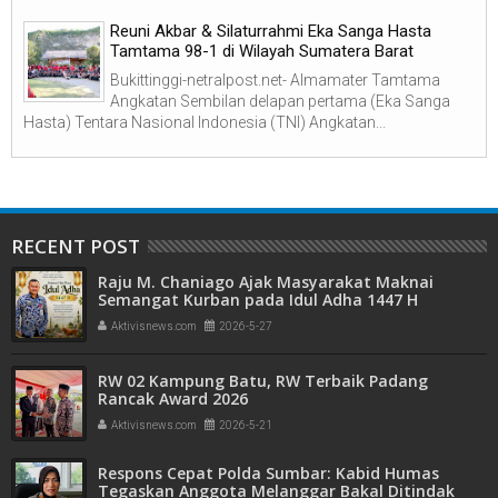
Reuni Akbar & Silaturrahmi Eka Sanga Hasta
Tamtama 98-1 di Wilayah Sumatera Barat
Bukittinggi-netralpost.net- Almamater Tamtama
Angkatan Sembilan delapan pertama (Eka Sanga
Hasta) Tentara Nasional Indonesia (TNI) Angkatan...
RECENT POST
Raju M. Chaniago Ajak Masyarakat Maknai
Semangat Kurban pada Idul Adha 1447 H
Aktivisnews.com
2026-5-27
RW 02 Kampung Batu, RW Terbaik Padang
Rancak Award 2026
Aktivisnews.com
2026-5-21
Respons Cepat Polda Sumbar: Kabid Humas
Tegaskan Anggota Melanggar Bakal Ditindak