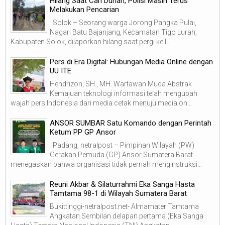
Hilang Saat Cari Durian, Polisi Masih Terus
Melakukan Pencarian
Solok – Seorang warga Jorong Pangka Pulai,
Nagari Batu Bajanjang, Kecamatan Tigo Lurah,
Kabupaten Solok, dilaporkan hilang saat pergi ke l...
Pers di Era Digital: Hubungan Media Online dengan
UU ITE
Hendrizon, SH., MH. Wartawan Muda Abstrak
Kemajuan teknologi informasi telah mengubah
wajah pers Indonesia dari media cetak menuju media on...
ANSOR SUMBAR Satu Komando dengan Perintah
Ketum PP GP Ansor
Padang, netralpost – Pimpinan Wilayah (PW)
Gerakan Pemuda (GP) Ansor Sumatera Barat
menegaskan bahwa organisasi tidak pernah menginstruksi...
Reuni Akbar & Silaturrahmi Eka Sanga Hasta
Tamtama 98-1 di Wilayah Sumatera Barat
Bukittinggi-netralpost.net- Almamater Tamtama
Angkatan Sembilan delapan pertama (Eka Sanga