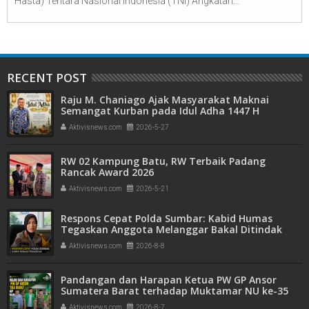
Hasta) Tentara Nasional Indonesia (TNI) Angkatan...
RECENT POST
Raju M. Chaniago Ajak Masyarakat Maknai
Semangat Kurban pada Idul Adha 1447 H
Aktivisnews.com
2026-5-27
RW 02 Kampung Batu, RW Terbaik Padang
Rancak Award 2026
Aktivisnews.com
2026-5-21
Respons Cepat Polda Sumbar: Kabid Humas
Tegaskan Anggota Melanggar Bakal Ditindak
Tegas
Aktivisnews.com
2026-8-8
Pandangan dan Harapan Ketua PW GP Ansor
Sumatera Barat terhadap Muktamar NU ke-35
Aktivisnews.com
2026-8-7