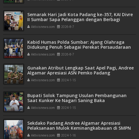
Semarak Hari Jadi Kota Padang ke-357, KAI Divre
II Sumbar Sapa Pelanggan dengan Berbagi
Apresiasi di Stasiun Padang
Aktivisnews.com
2026-8-7
Kabid Humas Polda Sumbar: Ajang Olahraga
Didukung Penuh Sebagai Perekat Persaudaraan
dan Kamtibmas
Aktivisnews.com
2026-8-7
Gunakan Atribut Lengkap Saat Apel Pagi, Andree
Algamar Apresiasi ASN Pemko Padang
Aktivisnews.com
2024-1-15
Bupati Solok Tampung Usulan Pembangunan
Saat Kunker Ke Nagari Saning Baka
Aktivisnews.com
2024-1-15
Sekdako Padang Andree Algamar Apresiasi
Pelaksanaan Mulok Keminangkabauan di SMPN
12
Aktivisnews.com
2024-1-16