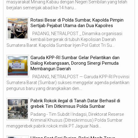
masyarakat Minang Kabau dengan Negeri Sembilan yang telah
berjalan semenjak abad ke-14 haru...
Rotasi Besar di Polda Sumbar, Kapolda Pimpin
Sertijab Pejabat Utama dan Dua Kapolres
PADANG, NETRALPOST _ Dinamika organisasi
kembali bergerak di tubuh Kepolisian Daerah
Sumatera Barat. Kapolda Sumbar Irjen Pol Gatot Tri Su...
Garuda KPP-RI Sumbar Gelar Pelantikan dan
Dialog Kebangsaan, Dorong Sinergi Pemuda
Membangun Daerah
PADANG, NETRALPOST — Garuda KPP-RI Provinsi
Sumatera Barat (Sumbar) sukses menggelar agenda pelantikan
pengurus baru yang dirangkaikan den...
Pabrik Rokok ilegal di Tanah Datar Berhasil di
grebek Tim Ditkrimsus Polda Sumbar
Padang - Tim Subdit I Indagsi, Direktorat Reserse
Kriminal Khusus (Ditreskrimsus) Polda Sumbar
menggerebek pabrik rokok milik PT Jaguar Nadi...