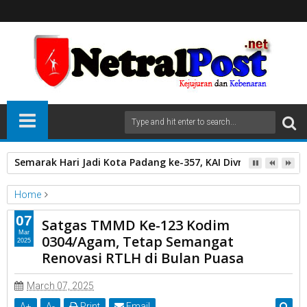
Semarak Hari Jadi Kota Padang ke-357, KAI Divre II Sumbar 
Home
Unlabelled
07
Satgas TMMD Ke-123 Kodim
Satgas TMMD Ke-123 Kodim 0304/Agam, Tetap Semangat
Mar
0304/Agam, Tetap Semangat
2025
Renovasi RTLH di Bulan Puasa
Renovasi RTLH di Bulan Puasa
March 07, 2025
A
+
A
-
Print
Email