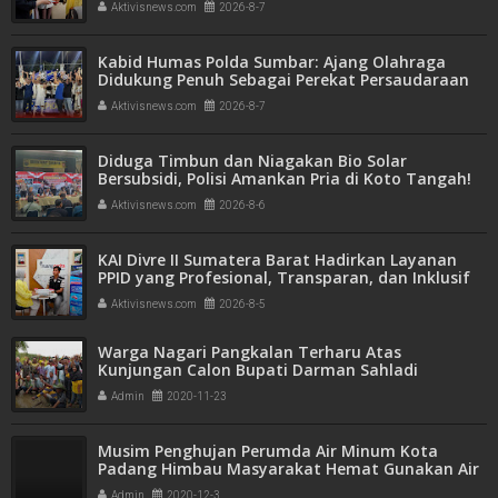
Aktivisnews.com
2026-8-7
Kabid Humas Polda Sumbar: Ajang Olahraga
Didukung Penuh Sebagai Perekat Persaudaraan
dan Kamtibmas
Aktivisnews.com
2026-8-7
Diduga Timbun dan Niagakan Bio Solar
Bersubsidi, Polisi Amankan Pria di Koto Tangah!
1.350 Liter BBM Disita
Aktivisnews.com
2026-8-6
KAI Divre II Sumatera Barat Hadirkan Layanan
PPID yang Profesional, Transparan, dan Inklusif
untuk Mempermudah Akses Informasi Publik
Aktivisnews.com
2026-8-5
Warga Nagari Pangkalan Terharu Atas
Kunjungan Calon Bupati Darman Sahladi
Admin
2020-11-23
Musim Penghujan Perumda Air Minum Kota
Padang Himbau Masyarakat Hemat Gunakan Air
Admin
2020-12-3