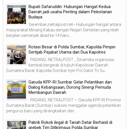
Bupati Safaruddin: Hubungan Hangat Kedua
Daerah jadi usaha Penting dalam Pelestarian
Budaya
Seremban,netralpost.net-- Hubungan hangat antara
masyarakat Minang Kabau dengan Negeri Sembilan yang telah
berjalan semenjak abad ke-14 haru...
Rotasi Besar di Polda Sumbar, Kapolda Pimpin
Sertijab Pejabat Utama dan Dua Kapolres
PADANG, NETRALPOST _ Dinamika organisasi
kembali bergerak di tubuh Kepolisian Daerah
Sumatera Barat. Kapolda Sumbar Irjen Pol Gatot Tri Su...
Garuda KPP-RI Sumbar Gelar Pelantikan dan
Dialog Kebangsaan, Dorong Sinergi Pemuda
Membangun Daerah
PADANG, NETRALPOST — Garuda KPP-RI Provinsi
Sumatera Barat (Sumbar) sukses menggelar agenda pelantikan
pengurus baru yang dirangkaikan den...
Pabrik Rokok ilegal di Tanah Datar Berhasil di
grebek Tim Ditkrimsus Polda Sumbar