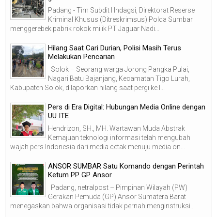
Padang - Tim Subdit I Indagsi, Direktorat Reserse
Kriminal Khusus (Ditreskrimsus) Polda Sumbar
menggerebek pabrik rokok milik PT Jaguar Nadi...
Hilang Saat Cari Durian, Polisi Masih Terus
Melakukan Pencarian
Solok – Seorang warga Jorong Pangka Pulai,
Nagari Batu Bajanjang, Kecamatan Tigo Lurah,
Kabupaten Solok, dilaporkan hilang saat pergi ke l...
Pers di Era Digital: Hubungan Media Online dengan
UU ITE
Hendrizon, SH., MH. Wartawan Muda Abstrak
Kemajuan teknologi informasi telah mengubah
wajah pers Indonesia dari media cetak menuju media on...
ANSOR SUMBAR Satu Komando dengan Perintah
Ketum PP GP Ansor
Padang, netralpost – Pimpinan Wilayah (PW)
Gerakan Pemuda (GP) Ansor Sumatera Barat
menegaskan bahwa organisasi tidak pernah menginstruksi...