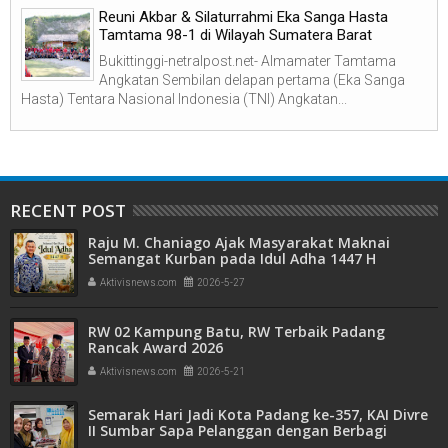
Reuni Akbar & Silaturrahmi Eka Sanga Hasta
Tamtama 98-1 di Wilayah Sumatera Barat
Bukittinggi-netralpost.net- Almamater Tamtama
Angkatan Sembilan delapan pertama (Eka Sanga
Hasta) Tentara Nasional Indonesia (TNI) Angkatan...
RECENT POST
Raju M. Chaniago Ajak Masyarakat Maknai
Semangat Kurban pada Idul Adha 1447 H
Aktivisnews.com
2026-5-27
RW 02 Kampung Batu, RW Terbaik Padang
Rancak Award 2026
Aktivisnews.com
2026-5-21
Semarak Hari Jadi Kota Padang ke-357, KAI Divre
II Sumbar Sapa Pelanggan dengan Berbagi
Apresiasi di Stasiun Padang