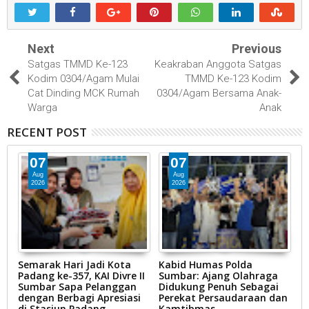
Next
Previous
Satgas TMMD Ke-123
Keakraban Anggota Satgas
Kodim 0304/Agam Mulai
TMMD Ke-123 Kodim
Cat Dinding MCK Rumah
0304/Agam Bersama Anak-
Warga
Anak
RECENT POST
07
07
Aug
Aug
2026
2026
Semarak Hari Jadi Kota
Kabid Humas Polda
D
Padang ke-357, KAI Divre II
Sumbar: Ajang Olahraga
N
Sumbar Sapa Pelanggan
Didukung Penuh Sebagai
B
dengan Berbagi Apresiasi
Perekat Persaudaraan dan
P
di Stasiun Padang
Kamtibmas
Li