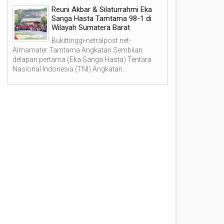
Reuni Akbar & Silaturrahmi Eka
Sanga Hasta Tamtama 98-1 di
Wilayah Sumatera Barat
Bukittinggi-netralpost.net-
Almamater Tamtama Angkatan Sembilan
delapan pertama (Eka Sanga Hasta) Tentara
Nasional Indonesia (TNI) Angkatan...
04
03
Jun
Jun
2026
2026
ertegas Tata Kelola dan
Wujudkan Rumah Impian, Ba
ransparansi, Bank Nagari
Nagari Tebar Hadiah Perala