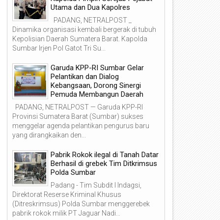
Utama dan Dua Kapolres
PADANG, NETRALPOST _
Dinamika organisasi kembali bergerak di tubuh
Kepolisian Daerah Sumatera Barat. Kapolda
Sumbar Irjen Pol Gatot Tri Su...
Garuda KPP-RI Sumbar Gelar
Pelantikan dan Dialog
Kebangsaan, Dorong Sinergi
Pemuda Membangun Daerah
PADANG, NETRALPOST — Garuda KPP-RI
Provinsi Sumatera Barat (Sumbar) sukses
menggelar agenda pelantikan pengurus baru
yang dirangkaikan den...
Pabrik Rokok ilegal di Tanah Datar
Berhasil di grebek Tim Ditkrimsus
Polda Sumbar
Padang - Tim Subdit I Indagsi,
Direktorat Reserse Kriminal Khusus
(Ditreskrimsus) Polda Sumbar menggerebek
pabrik rokok milik PT Jaguar Nadi...