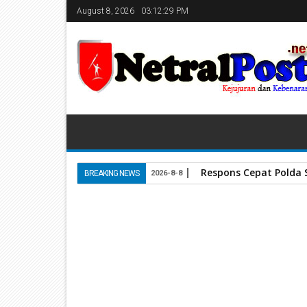
August 8, 2026
03:12:30 PM
Respons Cepat Polda
BREAKING NEWS
2026-8-8
Home
Bank Nagari
Gubernur Sumbar dan Direkt
13
May
2025
May 13, 2025