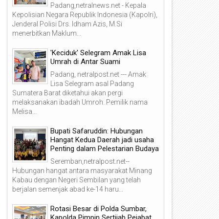
Padang,netralnews.net - Kepala
Kepolisian Negara Republik Indonesia (Kapolri),
Jenderal Polisi Drs. Idham Azis, M.Si
menerbitkan Maklum...
'Keciduk' Selegram Amak Lisa
Umrah di Antar Suami
Padang, netralpost.net --- Amak
Lisa Selegram asal Padang
Sumatera Barat diketahui akan pergi
melaksanakan ibadah Umroh. Pemilik nama
Melisa...
Bupati Safaruddin: Hubungan
Hangat Kedua Daerah jadi usaha
Penting dalam Pelestarian Budaya
Seremban,netralpost.net--
Hubungan hangat antara masyarakat Minang
Kabau dengan Negeri Sembilan yang telah
berjalan semenjak abad ke-14 haru...
Rotasi Besar di Polda Sumbar,
Kapolda Pimpin Sertijab Pejabat