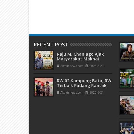
Kambing pada
Bergengsi INFOBANK-MRI 2026
Keuanga
RECENT POST
Raju M. Chaniago Ajak
Masyarakat Maknai
Semangat Kurban pada
Aktivisnews.com
2026-5-27
Idul Adha 1447 H
RW 02 Kampung Batu, RW
Terbaik Padang Rancak
Award 2026
Aktivisnews.com
2026-5-21