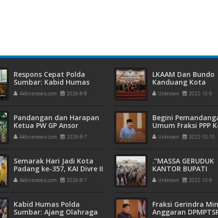
n Pemkab Pasaman
Pertimbangkan Langkah Hukum
T
Respons Cepat Polda
LKAAM Dan Bundo
Sumbar: Kabid Humas
Kanduang Kota
Tegaskan Anggota
Payakumbuh Dikuk
Aktivisnews.com
2026-8-8
Unknown
2022-10-9
Melanggar Bakal Ditindak
Pj. Walikota Ajak 
Tegas
Besinergi Memban
Daerah
Pandangan dan Harapan
Begini Pemandang
Ketua PW GP Ansor
Umum Fraksi PPP 
Sumatera Barat terhadap
Pemko Payakumbu
Aktivisnews.com
2026-8-7
Unknown
2022-10-10
Muktamar NU ke-35
Terhadap RAPBD 2
Semarak Hari Jadi Kota
.”MASSA GERUDUK
Padang ke-357, KAI Divre II
KANTOR BUPATI
Sumbar Sapa Pelanggan
LIMAPULUH KOTA,
Aktivisnews.com
2026-8-7
Unknown
2022-10-9
dengan Berbagi Apresiasi
TOLAK KENAIKAN 
di Stasiun Padang
BBM BERUJUNG RICUH
Kabid Humas Polda
Fraksi Gerindra Mi
Sumbar: Ajang Olahraga
Anggaran DPMPTS