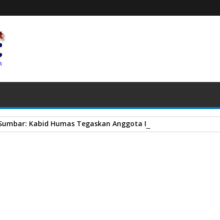
 Sumbar: Kabid Humas Tegaskan Anggota Melanggar Bakal Diti
ur Keuangan Bank Nagari Ajak Perantau jadi Nasabah Bank Nagari
A
+
A
-
Print
Email