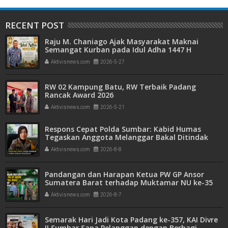
RECENT POST
Raju M. Chaniago Ajak Masyarakat Maknai
Semangat Kurban pada Idul Adha 1447 H
Aktivisnews.com
2026-5-27
RW 02 Kampung Batu, RW Terbaik Padang
Rancak Award 2026
Aktivisnews.com
2026-5-21
Respons Cepat Polda Sumbar: Kabid Humas
Tegaskan Anggota Melanggar Bakal Ditindak
Tegas
Aktivisnews.com
2026-8-8
Pandangan dan Harapan Ketua PW GP Ansor
Sumatera Barat terhadap Muktamar NU ke-35
Aktivisnews.com
2026-8-7
Semarak Hari Jadi Kota Padang ke-357, KAI Divre
II Sumbar Sapa Pelanggan dengan Berbagi