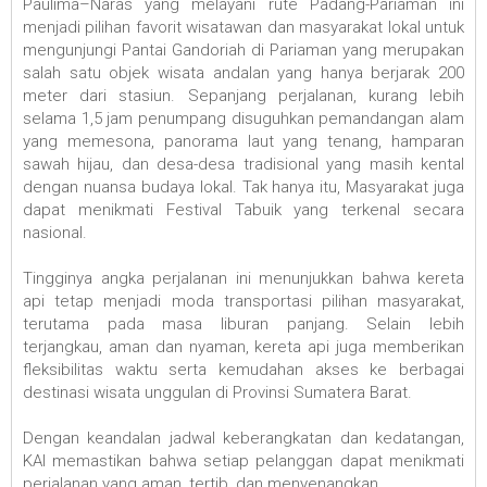
Paulima–Naras yang melayani rute Padang-Pariaman ini
menjadi pilihan favorit wisatawan dan masyarakat lokal untuk
mengunjungi Pantai Gandoriah di Pariaman yang merupakan
salah satu objek wisata andalan yang hanya berjarak 200
meter dari stasiun. Sepanjang perjalanan, kurang lebih
selama 1,5 jam penumpang disuguhkan pemandangan alam
yang memesona, panorama laut yang tenang, hamparan
sawah hijau, dan desa-desa tradisional yang masih kental
dengan nuansa budaya lokal. Tak hanya itu, Masyarakat juga
dapat menikmati Festival Tabuik yang terkenal secara
nasional.
Tingginya angka perjalanan ini menunjukkan bahwa kereta
api tetap menjadi moda transportasi pilihan masyarakat,
terutama pada masa liburan panjang. Selain lebih
terjangkau, aman dan nyaman, kereta api juga memberikan
fleksibilitas waktu serta kemudahan akses ke berbagai
destinasi wisata unggulan di Provinsi Sumatera Barat.
Dengan keandalan jadwal keberangkatan dan kedatangan,
KAI memastikan bahwa setiap pelanggan dapat menikmati
perjalanan yang aman, tertib, dan menyenangkan.