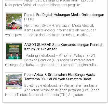
Nagari Batu Bajanjang, Kecamatan Tigo Lurah,
Kabupaten Solok, dilaporkan hilang saat pergi ke l...
Pers di Era Digital: Hubungan Media Online dengan
UU ITE
Hendrizon, SH., MH. Wartawan Muda Abstrak
Kemajuan teknologi informasi telah mengubah
wajah pers Indonesia dari media cetak menuju media on...
ANSOR SUMBAR Satu Komando dengan Perintah
Ketum PP GP Ansor
Padang, netralpost – Pimpinan Wilayah (PW)
Gerakan Pemuda (GP) Ansor Sumatera Barat
menegaskan bahwa organisasi tidak pernah menginstruksi...
Reuni Akbar & Silaturrahmi Eka Sanga Hasta
Tamtama 98-1 di Wilayah Sumatera Barat
Bukittinggi-netralpost.net- Almamater Tamtama
Angkatan Sembilan delapan pertama (Eka Sanga
Hasta) Tentara Nasional Indonesia (TNI) Angkatan...