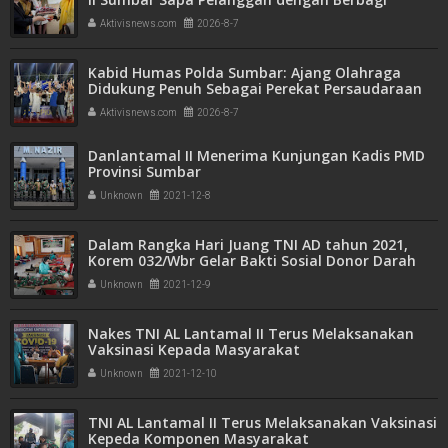
Apresiasi di Stasiun Padang
Aktivisnews.com
2026-8-7
Kabid Humas Polda Sumbar: Ajang Olahraga
Didukung Penuh Sebagai Perekat Persaudaraan
dan Kamtibmas
Aktivisnews.com
2026-8-7
Danlantamal II Menerima Kunjungan Kadis PMD
Provinsi Sumbar
Unknown
2021-12-8
Dalam Rangka Hari Juang TNI AD tahun 2021,
Korem 032/Wbr Gelar Bakti Sosial Donor Darah
Unknown
2021-12-9
Nakes TNI AL Lantamal II Terus Melaksanakan
Vaksinasi Kepada Masyarakat
Unknown
2021-12-10
TNI AL Lantamal II Terus Melaksanakan Vaksinasi
Kepeda Komponen Masyarakat