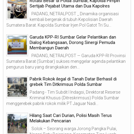
Rotasi Besar di Polda Sumbar, Kapolda Pimpin
Sertijab Pejabat Utama dan Dua Kapolres
PADANG, NETRALPOST _ Dinamika organisasi
kembali bergerak di tubuh Kepolisian Daerah
Sumatera Barat. Kapolda Sumbar Irjen Pol Gatot Tri Su...
Garuda KPP-RI Sumbar Gelar Pelantikan dan
Dialog Kebangsaan, Dorong Sinergi Pemuda
Membangun Daerah
PADANG, NETRALPOST — Garuda KPP-RI Provinsi
Sumatera Barat (Sumbar) sukses menggelar agenda pelantikan
pengurus baru yang dirangkaikan den...
Pabrik Rokok ilegal di Tanah Datar Berhasil di
grebek Tim Ditkrimsus Polda Sumbar
Padang - Tim Subdit I Indagsi, Direktorat Reserse
Kriminal Khusus (Ditreskrimsus) Polda Sumbar
menggerebek pabrik rokok milik PT Jaguar Nadi...
Hilang Saat Cari Durian, Polisi Masih Terus
Melakukan Pencarian
Solok – Seorang warga Jorong Pangka Pulai,