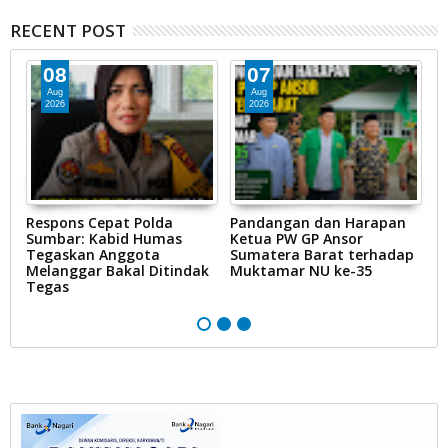
RECENT POST
08
07
Aug
Aug
2026
2026
at
Respons Cepat Polda
Pandangan dan Harapan
S
Sumbar: Kabid Humas
Ketua PW GP Ansor
Pa
Tegaskan Anggota
Sumatera Barat terhadap
S
Melanggar Bakal Ditindak
Muktamar NU ke-35
d
Tegas
d