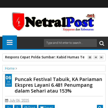
Respons Cepat Polda Sumbar: Kabid Humas Tegaskan Anggo
Home
Unlabelled
06
Puncak Festival Tabuik, KA Pariaman
Puncak Festival Tabuik, KA Pariaman Ekspres Layani 6.481
Jul
Ekspres Layani 6.481 Penumpang
2025
Penumpang dalam Sehari atau 153%
dalam Sehari atau 153%
July 06, 2025
A
+
A
-
Print
Email