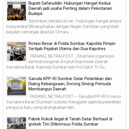
Bupati Safaruddin: Hubungan Hangat Kedua
Daerah jadi usaha Penting dalam Pelestarian
Budaya
Seremban,netralpost.net-- Hubungan hangat antara
masyarakat Minang Kabau dengan Negeri Sembilan yang telah
berjalan semenjak abad ke-14 haru...
Rotasi Besar di Polda Sumbar, Kapolda Pimpin
Sertijab Pejabat Utama dan Dua Kapolres
PADANG, NETRALPOST _ Dinamika organisasi
kembali bergerak di tubuh Kepolisian Daerah
Sumatera Barat. Kapolda Sumbar Irjen Pol Gatot Tri Su...
Garuda KPP-RI Sumbar Gelar Pelantikan dan
Dialog Kebangsaan, Dorong Sinergi Pemuda
Membangun Daerah
PADANG, NETRALPOST — Garuda KPP-RI Provinsi
Sumatera Barat (Sumbar) sukses menggelar agenda pelantikan
pengurus baru yang dirangkaikan den...
Pabrik Rokok ilegal di Tanah Datar Berhasil di
grebek Tim Ditkrimsus Polda Sumbar