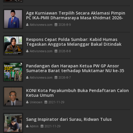
Age Kurniawan Terpilih Secara Aklamasi Pimpin
PC IKA-PMII Dharmasraya Masa Khidmat 2026-
2031
Aktivisnews.com
2026-8-9
Respons Cepat Polda Sumbar: Kabid Humas
Tegaskan Anggota Melanggar Bakal Ditindak
Tegas
Aktivisnews.com
2026-8-8
Pandangan dan Harapan Ketua PW GP Ansor
Sumatera Barat terhadap Muktamar NU ke-35
Aktivisnews.com
2026-8-7
KONI Kota Payakumbuh Buka Pendaftaran Calon
Ketua Umum
Unknown
2021-11-29
Sang Inspirator dari Surau, Ridwan Tulus
Admin
2021-11-29