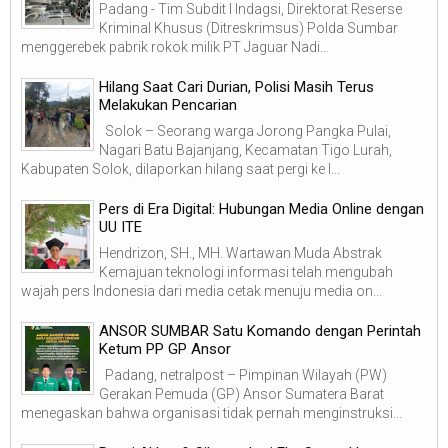
Padang - Tim Subdit I Indagsi, Direktorat Reserse
Kriminal Khusus (Ditreskrimsus) Polda Sumbar
menggerebek pabrik rokok milik PT Jaguar Nadi...
Hilang Saat Cari Durian, Polisi Masih Terus
Melakukan Pencarian
Solok – Seorang warga Jorong Pangka Pulai,
Nagari Batu Bajanjang, Kecamatan Tigo Lurah,
Kabupaten Solok, dilaporkan hilang saat pergi ke l...
Pers di Era Digital: Hubungan Media Online dengan
UU ITE
Hendrizon, SH., MH. Wartawan Muda Abstrak
Kemajuan teknologi informasi telah mengubah
wajah pers Indonesia dari media cetak menuju media on...
ANSOR SUMBAR Satu Komando dengan Perintah
Ketum PP GP Ansor
Padang, netralpost – Pimpinan Wilayah (PW)
Gerakan Pemuda (GP) Ansor Sumatera Barat
menegaskan bahwa organisasi tidak pernah menginstruksi...