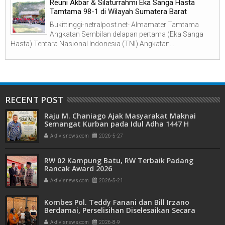
Reuni Akbar & Silaturrahmi Eka Sanga Hasta
Tamtama 98-1 di Wilayah Sumatera Barat
Bukittinggi-netralpost.net- Almamater Tamtama
Angkatan Sembilan delapan pertama (Eka Sanga
Hasta) Tentara Nasional Indonesia (TNI) Angkatan...
RECENT POST
Raju M. Chaniago Ajak Masyarakat Maknai
Semangat Kurban pada Idul Adha 1447 H
Aktivisnews.com
2026-5-27
RW 02 Kampung Batu, RW Terbaik Padang
Rancak Award 2026
Aktivisnews.com
2026-5-21
Kombes Pol. Teddy Fanani dan Bill Irzano
Berdamai, Perselisihan Diselesaikan Secara
Kekeluargaan
Aktivisnews.com
2026-8-9