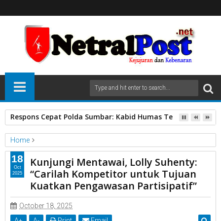
Respons Cepat Polda Sumbar: Kabid Humas Tegaskan Anggo
Home
Bawaslu Sumatera Barat
18
Kunjungi Mentawai, Lolly Suhenty:
Kunjungi Mentawai, Lolly Suhenty: “Carilah Kompetitor untuk
Oct
“Carilah Kompetitor untuk Tujuan
2025
Tujuan Kuatkan Pengawasan Partisipatif”
Kuatkan Pengawasan Partisipatif”
October 18, 2025
A
+
A
-
Print
Email