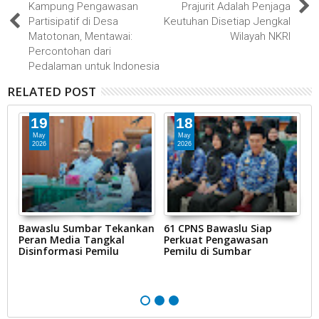
Kampung Pengawasan
Prajurit Adalah Penjaga
Partisipatif di Desa
Keutuhan Disetiap Jengkal
Matotonan, Mentawai:
Wilayah NKRI
Percontohan dari
Pedalaman untuk Indonesia
RELATED POST
19
18
May
May
2026
2026
an
Bawaslu Sumbar Tekankan
61 CPNS Bawaslu Siap
P
Peran Media Tangkal
Perkuat Pengawasan
P
Disinformasi Pemilu
Pemilu di Sumbar
S
J