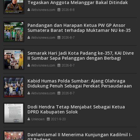
Tegaskan Anggota Melanggar Bakal Ditindak
Tegas
Aktivisnews.com
2026-8-8
Pandangan dan Harapan Ketua PW GP Ansor
Sumatera Barat terhadap Muktamar NU ke-35
Aktivisnews.com
2026-8-7
Semarak Hari Jadi Kota Padang ke-357, KAI Divre
II Sumbar Sapa Pelanggan dengan Berbagi
Apresiasi di Stasiun Padang
Aktivisnews.com
2026-8-7
Kabid Humas Polda Sumbar: Ajang Olahraga
Didukung Penuh Sebagai Perekat Persaudaraan
dan Kamtibmas
Aktivisnews.com
2026-8-7
Dodi Hendra Tetap Menjabat Sebagai Ketua
DPRD Kabupaten Solok
Unknown
2021-9-20
Danlantamal II Menerima Kunjungan Kadilmil I-
03 Padang