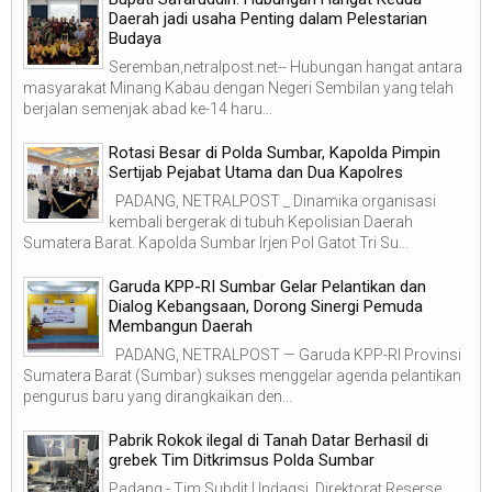
Daerah jadi usaha Penting dalam Pelestarian
Budaya
Seremban,netralpost.net-- Hubungan hangat antara
masyarakat Minang Kabau dengan Negeri Sembilan yang telah
berjalan semenjak abad ke-14 haru...
Rotasi Besar di Polda Sumbar, Kapolda Pimpin
Sertijab Pejabat Utama dan Dua Kapolres
PADANG, NETRALPOST _ Dinamika organisasi
kembali bergerak di tubuh Kepolisian Daerah
Sumatera Barat. Kapolda Sumbar Irjen Pol Gatot Tri Su...
Garuda KPP-RI Sumbar Gelar Pelantikan dan
Dialog Kebangsaan, Dorong Sinergi Pemuda
Membangun Daerah
PADANG, NETRALPOST — Garuda KPP-RI Provinsi
Sumatera Barat (Sumbar) sukses menggelar agenda pelantikan
pengurus baru yang dirangkaikan den...
Pabrik Rokok ilegal di Tanah Datar Berhasil di
grebek Tim Ditkrimsus Polda Sumbar
Padang - Tim Subdit I Indagsi, Direktorat Reserse