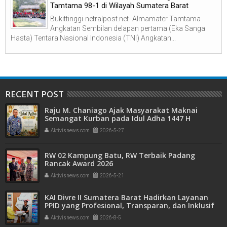
Tamtama 98-1 di Wilayah Sumatera Barat
Bukittinggi-netralpost.net- Almamater Tamtama
Angkatan Sembilan delapan pertama (Eka Sanga
Hasta) Tentara Nasional Indonesia (TNI) Angkatan...
RECENT POST
Raju M. Chaniago Ajak Masyarakat Maknai
Semangat Kurban pada Idul Adha 1447 H
Aktivisnews.com
2026-5-27
RW 02 Kampung Batu, RW Terbaik Padang
Rancak Award 2026
Aktivisnews.com
2026-5-21
KAI Divre II Sumatera Barat Hadirkan Layanan
PPID yang Profesional, Transparan, dan Inklusif
untuk Mempermudah Akses Informasi Publik
Aktivisnews.com
2026-8-5