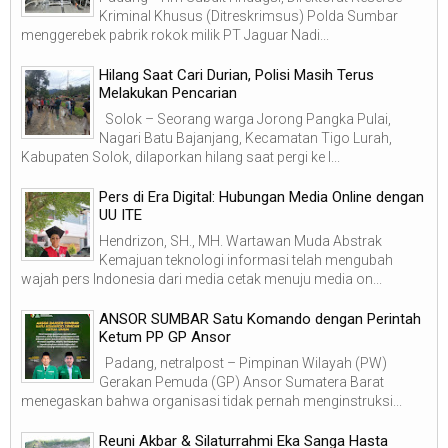
Kriminal Khusus (Ditreskrimsus) Polda Sumbar
menggerebek pabrik rokok milik PT Jaguar Nadi...
Hilang Saat Cari Durian, Polisi Masih Terus
Melakukan Pencarian
Solok – Seorang warga Jorong Pangka Pulai,
Nagari Batu Bajanjang, Kecamatan Tigo Lurah,
Kabupaten Solok, dilaporkan hilang saat pergi ke l...
Pers di Era Digital: Hubungan Media Online dengan
UU ITE
Hendrizon, SH., MH. Wartawan Muda Abstrak
Kemajuan teknologi informasi telah mengubah
wajah pers Indonesia dari media cetak menuju media on...
ANSOR SUMBAR Satu Komando dengan Perintah
Ketum PP GP Ansor
Padang, netralpost – Pimpinan Wilayah (PW)
Gerakan Pemuda (GP) Ansor Sumatera Barat
menegaskan bahwa organisasi tidak pernah menginstruksi...
Reuni Akbar & Silaturrahmi Eka Sanga Hasta