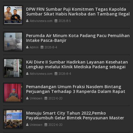
DPW FRN Sumbar Puji Komitmen Tegas Kapolda
Sumbar Sikat Habis Narkoba dan Tambang Ilegal
Aktivisnews.com
2026-8-5
Perumda Air Minum Kota Padang Pacu Pemulihan
Intake Pasca-Banjir
Admin
2026-8-4
KAI Divre II Sumbar Hadirkan Layanan Kesehatan
Lengkap melalui Klinik Mediska Padang sebagai
Fasilitas Kesehatan Tingkat Pertama (FKTP)
Aktivisnews.com
2026-8-4
Pemandangan Umum Fraksi Nasdem Bintang
Perjuangan Terhadap 3 Ranperda Dalam Rapat
Paripurna
Unknown
2022-6-20
Menuju Smart City Tahun 2022,Pemko
Payakumbuh Gelar Bimtek Penyusunan Master
Plan
Unknown
2022-6-20