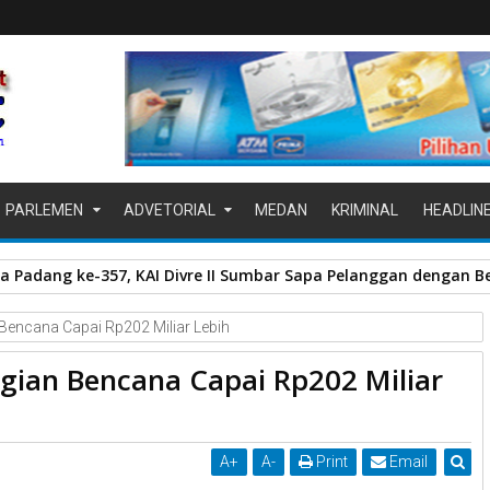
PARLEMEN
ADVETORIAL
MEDAN
KRIMINAL
HEADLIN
a Padang ke-357, KAI Divre II Sumbar Sapa Pelanggan dengan Be
Bencana Capai Rp202 Miliar Lebih
gian Bencana Capai Rp202 Miliar
A
+
A
-
Print
Email