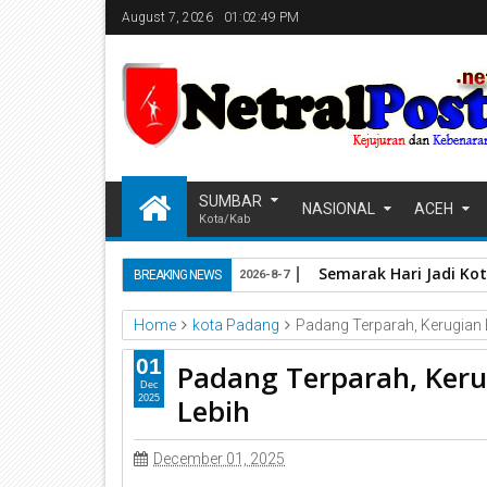
August 7, 2026
01:02:49 PM
SUMBAR
NASIONAL
ACEH
Kota/Kab
Semarak Hari Jadi Kot
BREAKING NEWS
2026-8-7
Home
kota Padang
Padang Terparah, Kerugian 
01
Padang Terparah, Keru
Dec
Lebih
2025
December 01, 2025