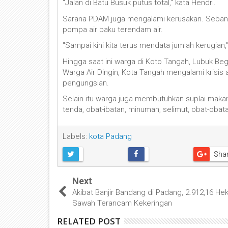
"Jalan di Batu Busuk putus total," kata Hendri.
Sarana PDAM juga mengalami kerusakan. Sebanyak
pompa air baku terendam air.
"Sampai kini kita terus mendata jumlah kerugian
Hingga saat ini warga di Koto Tangah, Lubuk Bega
Warga Air Dingin, Kota Tangah mengalami krisis
pengungsian.
Selain itu warga juga membutuhkan suplai maka
tenda, obat-ibatan, minuman, selimut, obat-obata
Labels:
kota Padang
Sha
Next
Akibat Banjir Bandang di Padang, 2.912,16 He
Sawah Terancam Kekeringan
RELATED POST