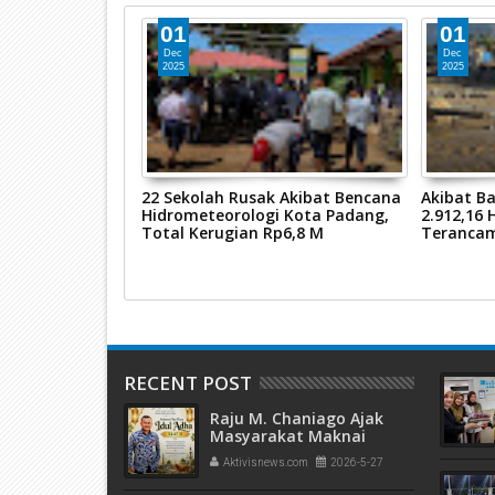
01
01
Dec
Dec
2025
2025
su Pengisian BBM
22 Sekolah Rusak Akibat Bencana
Akibat Ba
ra Ilegal di SPBU
Hidrometeorologi Kota Padang,
2.912,16
Ini Penjelasan
Total Kerugian Rp6,8 M
Terancam
RECENT POST
Raju M. Chaniago Ajak
Masyarakat Maknai
Semangat Kurban pada
Aktivisnews.com
2026-5-27
Idul Adha 1447 H