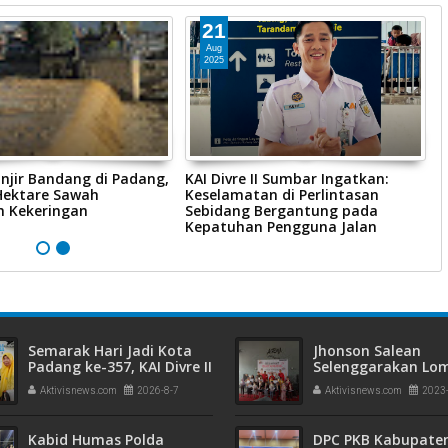
21
Aug
2025
njir Bandang di Padang,
KAI Divre II Sumbar Ingatkan:
P
 Hektare Sawah
Keselamatan di Perlintasan
P
 Kekeringan
Sebidang Bergantung pada
L
Kepatuhan Pengguna Jalan
P
Semarak Hari Jadi Kota
Jhonson Salean
Padang ke-357, KAI Divre II
Selenggarakan Lo
Sumbar Sapa Pelanggan
Mewarnai, Peringat
Aktivisnews.com
2026-8-7
Aktivisnews.com
2023
dengan Berbagi Apresiasi
Ibu Ke-95
di Stasiun Padang
Kabid Humas Polda
DPC PKB Kabupate