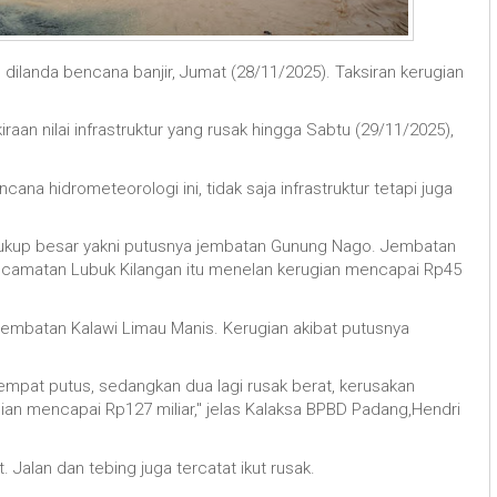
 dilanda bencana banjir, Jumat (28/11/2025). Taksiran kerugian
aan nilai infrastruktur yang rusak hingga Sabtu (29/11/2025),
cana hidrometeorologi ini, tidak saja infrastruktur tetapi juga
cukup besar yakni putusnya jembatan Gunung Nago. Jembatan
amatan Lubuk Kilangan itu menelan kerugian mencapai Rp45
ya jembatan Kalawi Limau Manis. Kerugian akibat putusnya
empat putus, sedangkan dua lagi rusak berat, kerusakan
gian mencapai Rp127 miliar," jelas Kalaksa BPBD Padang,Hendri
. Jalan dan tebing juga tercatat ikut rusak.