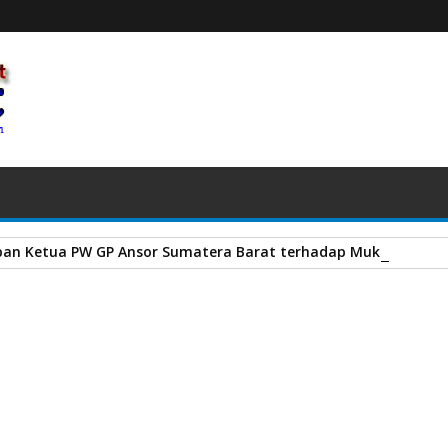
an Ketua PW GP Ansor Sumatera Barat terhadap Muktamar NU
engungkap Kasus Pencurian dan Pembunuhan di Nagari Pematang