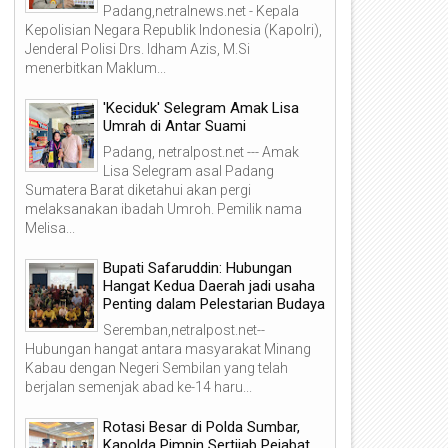
Padang,netralnews.net - Kepala
Kepolisian Negara Republik Indonesia (Kapolri),
Jenderal Polisi Drs. Idham Azis, M.Si
menerbitkan Maklum...
'Keciduk' Selegram Amak Lisa
Umrah di Antar Suami
Padang, netralpost.net --- Amak
Lisa Selegram asal Padang
Sumatera Barat diketahui akan pergi
melaksanakan ibadah Umroh. Pemilik nama
Melisa...
Bupati Safaruddin: Hubungan
Hangat Kedua Daerah jadi usaha
Penting dalam Pelestarian Budaya
Seremban,netralpost.net--
Hubungan hangat antara masyarakat Minang
Kabau dengan Negeri Sembilan yang telah
berjalan semenjak abad ke-14 haru...
Rotasi Besar di Polda Sumbar,
Kapolda Pimpin Sertijab Pejabat