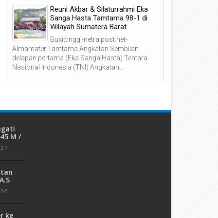
Reuni Akbar & Silaturrahmi Eka
Sanga Hasta Tamtama 98-1 di
Wilayah Sumatera Barat
mpat Bulan Buron, Pelaku
Kapolres Pasaman Barat Aja
Bukittinggi-netralpost.net-
embacokan Istri Di Jalan KKN
Generasi Muda Talamau
Almamater Tamtama Angkatan Sembilan
asaman Barat Ditangkap Oleh
Hidupkan Budaya Menanam
delapan pertama (Eka Sanga Hasta) Tentara
ersonel Sat Reskrim Res Pasbar
Pohon
Nasional Indonesia (TNI) Angkatan...
i Provinsi Sumatera Utara
ngati
445 M /
-2-7
atan
A.S
njau TPS
-2-6
orong
r ke