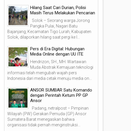
Hilang Saat Cari Durian, Polisi
Masih Terus Melakukan Pencarian
Solok – Seorang warga Jorong
Pangka Pulai, Nagari Batu
Bajanjang, Kecamatan Tigo Lurah, Kabupaten
Solok, dilaporkan hilang saat pergi ke l...
Pers di Era Digital: Hubungan
Media Online dengan UU ITE
Hendrizon, SH., MH. Wartawan
Muda Abstrak Kemajuan teknologi
informasi telah mengubah wajah pers
Indonesia dari media cetak menuju media on...
ANSOR SUMBAR Satu Komando
dengan Perintah Ketum PP GP
Ansor
Padang, netralpost – Pimpinan
21
15
Wilayah (PW) Gerakan Pemuda (GP) Ansor
Jul
Jul
Sumatera Barat menegaskan bahwa
2026
2026
organisasi tidak pernah menginstruksi...