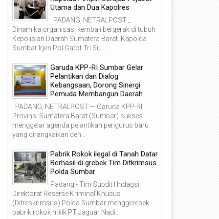
Utama dan Dua Kapolres
PADANG, NETRALPOST _
Dinamika organisasi kembali bergerak di tubuh
Kepolisian Daerah Sumatera Barat. Kapolda
Sumbar Irjen Pol Gatot Tri Su...
Garuda KPP-RI Sumbar Gelar
Pelantikan dan Dialog
Kebangsaan, Dorong Sinergi
Pemuda Membangun Daerah
PADANG, NETRALPOST — Garuda KPP-RI
Provinsi Sumatera Barat (Sumbar) sukses
menggelar agenda pelantikan pengurus baru
yang dirangkaikan den...
Pabrik Rokok ilegal di Tanah Datar
Berhasil di grebek Tim Ditkrimsus
Polda Sumbar
Padang - Tim Subdit I Indagsi,
Direktorat Reserse Kriminal Khusus
(Ditreskrimsus) Polda Sumbar menggerebek
pabrik rokok milik PT Jaguar Nadi...