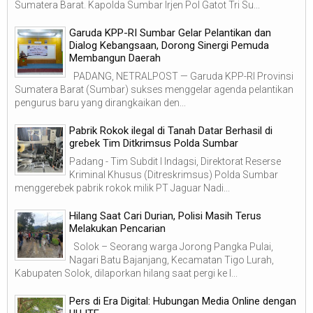
Sumatera Barat. Kapolda Sumbar Irjen Pol Gatot Tri Su...
Garuda KPP-RI Sumbar Gelar Pelantikan dan
Dialog Kebangsaan, Dorong Sinergi Pemuda
Membangun Daerah
PADANG, NETRALPOST — Garuda KPP-RI Provinsi
Sumatera Barat (Sumbar) sukses menggelar agenda pelantikan
pengurus baru yang dirangkaikan den...
Pabrik Rokok ilegal di Tanah Datar Berhasil di
grebek Tim Ditkrimsus Polda Sumbar
Padang - Tim Subdit I Indagsi, Direktorat Reserse
Kriminal Khusus (Ditreskrimsus) Polda Sumbar
menggerebek pabrik rokok milik PT Jaguar Nadi...
Hilang Saat Cari Durian, Polisi Masih Terus
Melakukan Pencarian
Solok – Seorang warga Jorong Pangka Pulai,
Nagari Batu Bajanjang, Kecamatan Tigo Lurah,
Kabupaten Solok, dilaporkan hilang saat pergi ke l...
Pers di Era Digital: Hubungan Media Online dengan