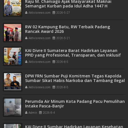
Raju M. Chaniago Ajak Masyarakat Maknai
Semangat Kurban pada Idul Adha 1447 H
Aktivisnews.com
2026-5-27
RW 02 Kampung Batu, RW Terbaik Padang
Rancak Award 2026
Aktivisnews.com
2026-5-21
KAI Divre II Sumatera Barat Hadirkan Layanan
PPID yang Profesional, Transparan, dan Inklusif
untuk Mempermudah Akses Informasi Publik
Aktivisnews.com
2026-8-5
DPW FRN Sumbar Puji Komitmen Tegas Kapolda
Sumbar Sikat Habis Narkoba dan Tambang Ilegal
Aktivisnews.com
2026-8-5
Perumda Air Minum Kota Padang Pacu Pemulihan
Intake Pasca-Banjir
Admin
2026-8-4
KAI Divre II Sumbar Hadirkan Layanan Kesehatan