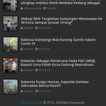
Lengkap melalui Klinik Mediska Padang sebagai
Fasilitas Kesehatan Tingkat Pertama (FKTP)
Aktivisnews.com
2026-8-4
Wabup RKN Targetkan Kunjungan Wisatawan ke
50 Kota Sampai Jutaan Orang*
Unknown
2021-6-24
Babinsa Dampingi Wali Korong Suntik Vaksin
Covid-19
Unknown
2021-6-24
Didaulat Sebagai Pembicara Pada FGD UMSB,
Bupati Lima Puluh Kota Dukung Revitalisasi
Pertanian Gambir
Unknown
2021-6-24
Rakernis Fungsi Humas, Kapolda Sumbar:
Gelorakan Berita Positif
Unknown
2021-6-24
NetralPost.net
© 2016. All Rights Reserved.